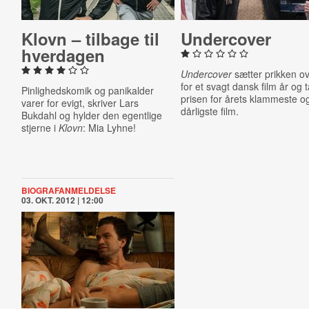
Klovn – tilbage til
Un­der­cov­er
hverdagen
Undercover
sætter prikken ove
for et svagt dansk film år og 
Pinlighedskomik og panikalder
prisen for årets klammeste o
varer for evigt, skriver Lars
dårligste film.
Bukdahl og hylder den egentlige
stjerne i
Klovn
: Mia Lyhne!
BIOGRAFANMELDELSE
03. OKT. 2012 | 12:00