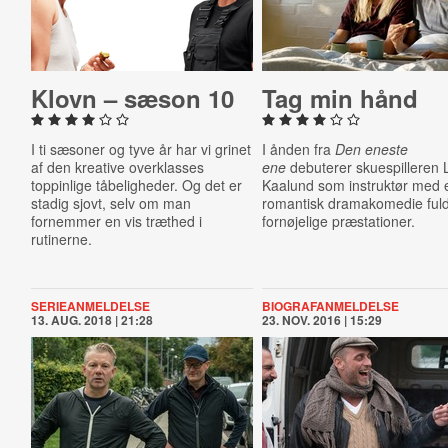
Klovn – sæson 10
Tag min hånd
I ti sæsoner og tyve år har vi grinet
I ånden fra
Den eneste
af den kreative overklasses
ene
debuterer skuespilleren 
toppinlige tåbeligheder. Og det er
Kaalund som instruktør med 
stadig sjovt, selv om man
romantisk dramakomedie fuld
fornemmer en vis træthed i
fornøjelige præstationer.
rutinerne.
SERIEANMELDELSE
BIOGRAFANMELDELSE
13. AUG. 2018 | 21:28
23. NOV. 2016 | 15:29