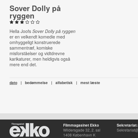
Sover Dolly på
ryggen
Hella Joofs
Sover Dolly på ryggen
er en velkendt komedie med
omhyggeligt konstruerede
sammentræf, komiske
misforståelser og vidtdrevne
karikaturer, men heldigvis også
mere end det.
dato
|
bedømmelse
|
alfabetisk
|
mest læste
Filmmagasinet Ekko
Sekretariat:
Wildersgade 32, 2. sal
Sekretariat@
1408 København K