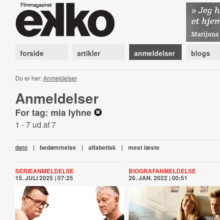
forside
artikler
anmeldelser
blogs
Du er her:
Anmeldelser
Anmeldelser
For tag: mia lyhne
1 - 7 ud af 7
dato
|
bedømmelse
|
alfabetisk
|
mest læste
SERIEANMELDELSE
BIOGRAFANMELDELSE
15. JULI 2025 | 07:25
26. JAN. 2022 | 00:51