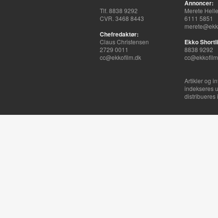
Annoncer:
Tlf. 8838 9292
Merete Hell
CVR. 3468 8443
6111 5851
merete@ekko
Chefredaktør:
Claus Christensen
Ekko Shortli
2729 0011
8838 9292
cc@ekkofilm.dk
cc@ekkofilm
Artikler og i
indekseres u
distribueres