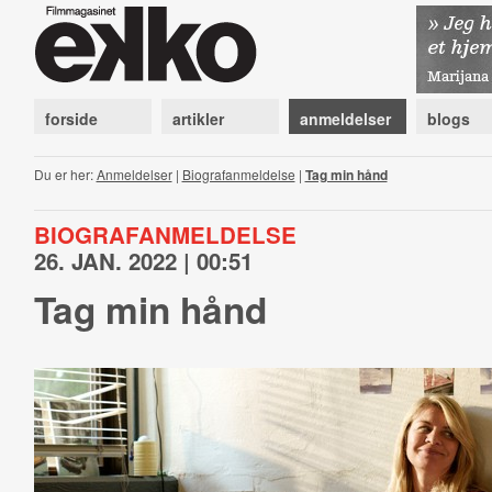
forside
artikler
anmeldelser
blogs
Du er her:
Anmeldelser
|
Biografanmeldelse
|
Tag min hånd
BIOGRAFANMELDELSE
26. JAN. 2022 | 00:51
Tag min hånd