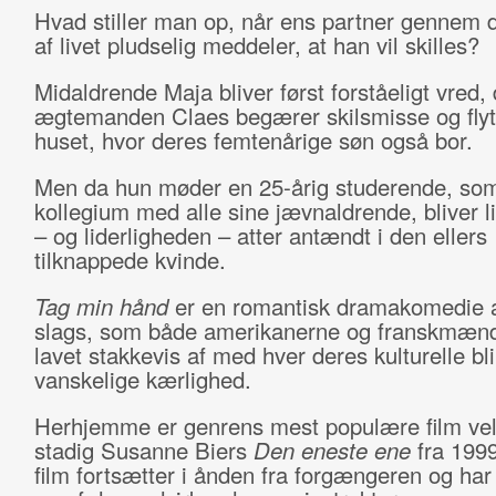
Hvad stiller man op, når ens partner gennem 
af livet pludselig meddeler, at han vil skilles?
Midaldrende Maja bliver først forståeligt vred,
ægtemanden Claes begærer skilsmisse og flytt
huset, hvor deres femtenårige søn også bor.
Men da hun møder en 25-årig studerende, som
kollegium med alle sine jævnaldrende, bliver l
– og liderligheden – atter antændt i den ellers
tilknappede kvinde.
Tag min hånd
er en romantisk dramakomedie 
slags, som både amerikanerne og franskmæn
lavet stakkevis af med hver deres kulturelle bl
vanskelige kærlighed.
Herhjemme er genrens mest populære film ve
stadig Susanne Biers
Den eneste ene
fra 199
film fortsætter i ånden fra forgængeren og har