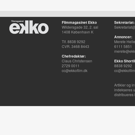
Filmmagasinet Ekko
Sekretariat:
Wildersgade 32, 2. sal
Sekretariat@
1408 København K
Annoncer:
Tlf. 8838 9292
Merete Hell
CVR. 3468 8443
6111 5851
merete@ekko
Chefredaktør:
Claus Christensen
Ekko Shortli
2729 0011
8838 9292
cc@ekkofilm.dk
cc@ekkofilm
Artikler og i
indekseres u
distribueres