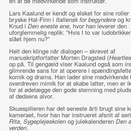
en af de medvirkende som instruktør.
Lars Kaalund er kendt og elsket for sine rolle
bryske Hal-Finn i
Italiensk for begyndere
og kn
Knud i
Den eneste ene
, hvor han leverer den
uforglemmelig replik: ”Hvis I to var ludobrikker,
slået hjem nu?”
Helt den klinge når dialogen – skrevet af
manuskriptforfatter Morten Dragsted (
Heartle
op på. Til gengæld viser Kaalund også som ins
glimrende sans for at operere i spændingsfelt
komik og drama. Han lader sine medvirkende 
overdreven mimik for at skabe latter, men er 
for at ødelægge den gode stemning med pludse
af dødsens alvor.
Skuespilleren har det seneste årti brugt sine 
kameraet, hvor han har instrueret afsnit af ser
Rita
,
Sygeplejeskolen
og julekalenderen
Den 
verden
.