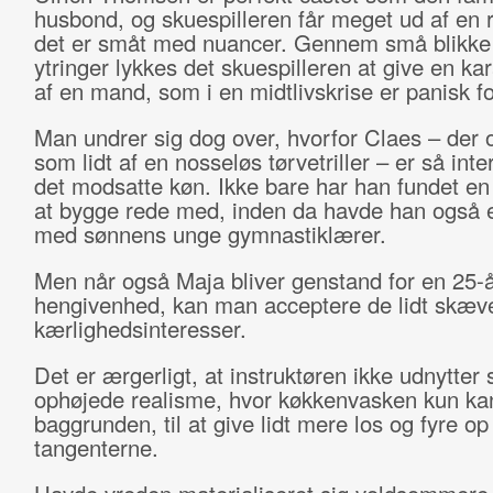
husbond, og skuespilleren får meget ud af en r
det er småt med nuancer. Gennem små blikke
ytringer lykkes det skuespilleren at give en kar
af en mand, som i en midtlivskrise er panisk fo
Man undrer sig dog over, hvorfor Claes – der
som lidt af en nosseløs tørvetriller – er så inte
det modsatte køn. Ikke bare har han fundet en
at bygge rede med, inden da havde han også 
med sønnens unge gymnastiklærer.
Men når også Maja bliver genstand for en 25-å
hengivenhed, kan man acceptere de lidt skæv
kærlighedsinteresser.
Det er ærgerligt, at instruktøren ikke udnytter 
ophøjede realisme, hvor køkkenvasken kun kan
baggrunden, til at give lidt mere los og fyre op 
tangenterne.