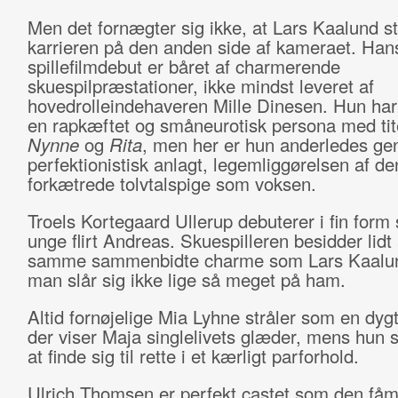
Men det fornægter sig ikke, at Lars Kaalund s
karrieren på den anden side af kameraet. Han
spillefilmdebut er båret af charmerende
skuespilpræstationer, ikke mindst leveret af
hovedrolleindehaveren Mille Dinesen. Hun har
en rapkæftet og småneurotisk persona med tite
Nynne
og
Rita
, men her er hun anderledes ge
perfektionistisk anlagt, legemliggørelsen af de
forkætrede tolvtalspige som voksen.
Troels Kortegaard Ullerup debuterer i fin for
unge flirt Andreas. Skuespilleren besidder lidt
samme sammenbidte charme som Lars Kaalu
man slår sig ikke lige så meget på ham.
Altid fornøjelige Mia Lyhne stråler som en dyg
der viser Maja singlelivets glæder, mens hun s
at finde sig til rette i et kærligt parforhold.
Ulrich Thomsen er perfekt castet som den få