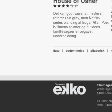
House of Usher
Det kan godt være, at mesteren
roterer i sin grav, men Netflix-
series blanding af Edgar Allan Poe,
b-filmens splatter og nutidens
familiesagaer er begavet
underholdning.
dato
|
bedømmelse
|
alfabetisk
|
Filmmagas
Wildersgade
1408 Købe
Tlf. 8838 9
CVR. 3468