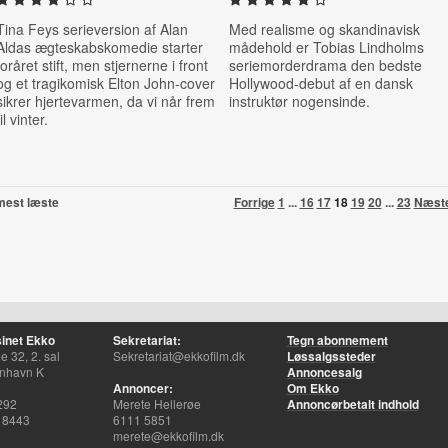
Tina Feys serieversion af Alan
Med realisme og skandinavisk
Aldas ægteskabskomedie starter
mådehold er Tobias Lindholms
foråret stift, men stjernerne i front
seriemorderdrama den bedste
og et tragikomisk Elton John-cover
Hollywood-debut af en dansk
sikrer hjertevarmen, da vi når frem
instruktør nogensinde.
til vinter.
mest læste
Forrige
1
...
16
17
18
19
20
...
23
Næst
inet Ekko
Sekretariat:
Tegn abonnement
 32, 2. sal
Sekretariat@ekkofilm.dk
Løssalgssteder
nhavn K
Annoncesalg
Annoncer:
Om Ekko
292
Merete Hellerøe
Annoncørbetalt indhold
 8443
6111 5851
merete@ekkofilm.dk