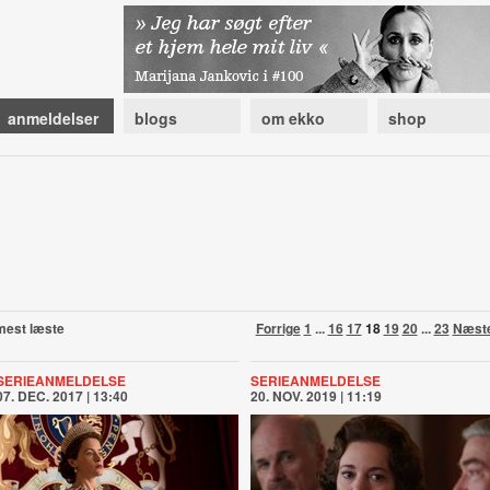
anmeldelser
blogs
om ekko
shop
mest læste
Forrige
1
...
16
17
18
19
20
...
23
Næst
SERIEANMELDELSE
SERIEANMELDELSE
07. DEC. 2017 | 13:40
20. NOV. 2019 | 11:19