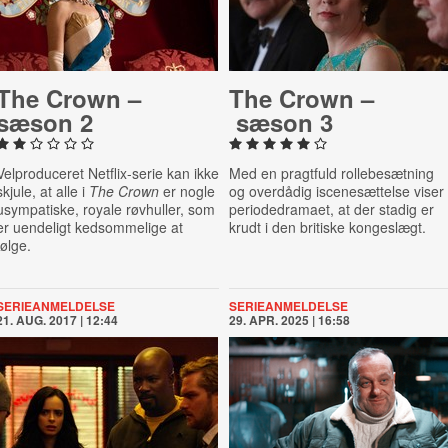
The Crown –
The Crown –
sæson 2
sæson 3
Velproduceret Netflix-serie kan ikke
Med en pragtfuld rollebesætning
skjule, at alle i
The Crown
er nogle
og overdådig iscenesættelse viser
usympatiske, royale røvhuller, som
periodedramaet, at der stadig er
er uendeligt kedsommelige at
krudt i den britiske kongeslægt.
følge.
SERIEANMELDELSE
SERIEANMELDELSE
21. AUG. 2017 | 12:44
29. APR. 2025 | 16:58