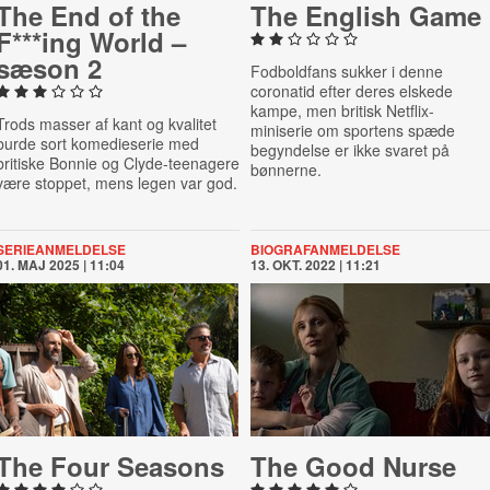
The End of the
The English Game
F***ing World –
sæson 2
Fodboldfans sukker i denne
coronatid efter deres elskede
kampe, men britisk Netflix-
Trods masser af kant og kvalitet
miniserie om sportens spæde
burde sort komedieserie med
begyndelse er ikke svaret på
britiske Bonnie og Clyde-teenagere
bønnerne.
være stoppet, mens legen var god.
SERIEANMELDELSE
BIOGRAFANMELDELSE
01. MAJ 2025 | 11:04
13. OKT. 2022 | 11:21
The Four Seasons
The Good Nurse