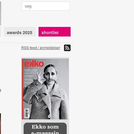
awards 2025
shortlist
RSS-feed / anmeldelser
e