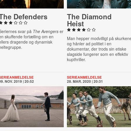
The Defenders
The Diamond
Heist
Seriernes svar på
The Avengers
er
en skuffende fortælling om en
Man hepper modvilligt på skurken
ellers dragende og dynamisk
og hånler ad politiet i en
heltegruppe.
dokumentar, der trods sin etiske
slagside fungerer som en effektiv
kupthriller.
SERIEANMELDELSE
SERIEANMELDELSE
09. NOV. 2019 | 20:52
28. MAR. 2020 | 20:31