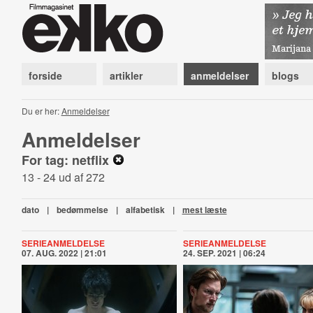
forside
artikler
anmeldelser
blogs
Du er her:
Anmeldelser
Anmeldelser
For tag: netflix
13 - 24 ud af 272
dato
|
bedømmelse
|
alfabetisk
|
mest læste
SERIEANMELDELSE
SERIEANMELDELSE
07. AUG. 2022 | 21:01
24. SEP. 2021 | 06:24