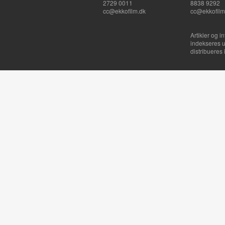
2729 0011
8838 9292
cc@ekkofilm.dk
cc@ekkofilm
Artikler og i
indekseres u
distribueres