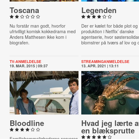
Toscana
Legenden
Nu forstår man godt, hvorfor
Der er kælet for både plot og
ufrivilligt komisk kokkedrama med
produktion i Netflix’ danske
Anders Matthesen ikke kom i
agentserie, hvor søstersolidar
biografen.
blomstrer på tværs af lov og 
TV-ANMELDELSE
STREAMINGANMELDELSE
19. MAR. 2015 | 09:37
13. APR. 2021 | 13:11
Bloodline
Hvad jeg lærte a
en blæks­p­rut­te
Familiehemmelighederne serveres