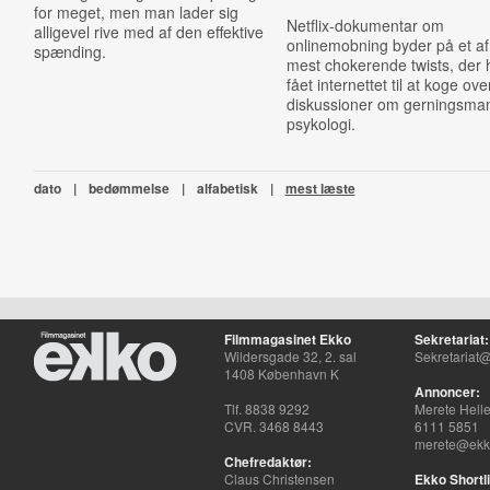
for meget, men man lader sig
Netflix-dokumentar om
alligevel rive med af den effektive
onlinemobning byder på et af
spænding.
mest chokerende twists, der 
fået internettet til at koge ove
diskussioner om gerningsma
psykologi.
dato
|
bedømmelse
|
alfabetisk
|
mest læste
Filmmagasinet Ekko
Sekretariat:
Wildersgade 32, 2. sal
Sekretariat@
1408 København K
Annoncer:
Tlf. 8838 9292
Merete Hell
CVR. 3468 8443
6111 5851
merete@ekko
Chefredaktør:
Claus Christensen
Ekko Shortli