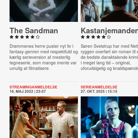
The Sandman
Ka­stanje­man­de
Drømmenes herre puster nyt liv i
Søren Sveistrup har med Netfl
fantasy-genren med respektfuld og
ryggen overført sin roman til 
kærlig serieversion af mesterlig
de bedste dansktalende krimi
tegneserie, som mange mente var
i meget lang tid –
original,
umulig at filmatisere.
uforudsigelig og
knaldspænd
STREAMINGANMELDELSE
SERIEANMELDELSE
16. MAJ 2022 | 23:07
27. OKT. 2025 | 15:15