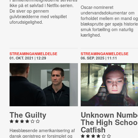
ikke på et sølvfad i Netflix-serien.
Oscar-nomineret
De siver op gennem
undervandsdokumentar om
gulvbrædderne med velspillet
forholdet mellem en mand og
uforudsigelighed.
blæksprutte gør spøjs historie 
smuk fortælling om naturlig
kærlighed.
STREAMINGANMELDELSE
STREAMINGANMELDELSE
01. OKT. 2021 | 12:29
06. SEP. 2025 | 11:11
The Guilty
Unknown Numbe
The High Schoo
Catfish
Hæsblæsende amerikanisering af
dansk genistreg er forsimplet og