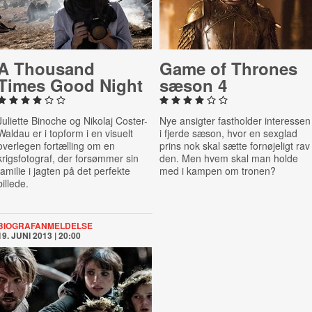
A Thousand
Game of Thrones
Times Good Night
sæson 4
Juliette Binoche og Nikolaj Coster-
Nye ansigter fastholder interessen
Waldau er i topform i en visuelt
i fjerde sæson, hvor en sexglad
overlegen fortælling om en
prins nok skal sætte fornøjeligt rav 
krigsfotograf, der forsømmer sin
den. Men hvem skal man holde
familie i jagten på det perfekte
med i kampen om tronen?
billede.
BIOGRAFANMELDELSE
19. JUNI 2013 | 20:00