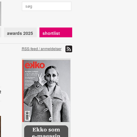
awards 2025
shortlist
RSS-feed / anmeldelser
2