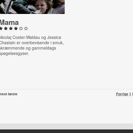
Mama
Nicolaj Coster-Waldau og Jessica
Chastain er overbevisende i smuk,
skræmmende og gammeldags
spøgelsesgyser.
mest læste
Forrige
1