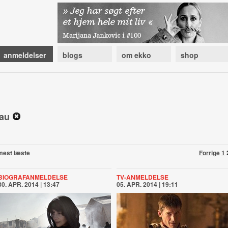
anmeldelser
blogs
om ekko
shop
dau
mest læste
Forrige
1
BIOGRAFANMELDELSE
TV-ANMELDELSE
30. APR. 2014 | 13:47
05. APR. 2014 | 19:11