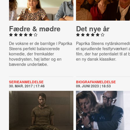
Fædre & mødre
Det nye år
De voksne er de barnlige i Paprika
Paprika Steens nytårskomedi
Steens perfekt balancerede
et sprudlende festfyrværkeri 
komedie, der fremkalder
film, der har potentialet til at 
hovedrysten, høj latter og en
en ny dansk klassiker.
bævende underlæbe.
SERIEANMELDELSE
BIOGRAFANMELDELSE
30. MAR. 2017 | 17:46
09. JUNI 2023 | 18:53