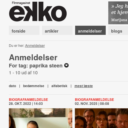
forside
artikler
anmeldelser
blogs
Du er her:
Anmeldelser
Anmeldelser
For tag: paprika steen
1 - 10 ud af 10
dato
|
bedømmelse
|
alfabetisk
|
mest læste
BIOGRAFANMELDELSE
BIOGRAFANMELDELSE
28. OKT. 2022 | 14:03
02. NOV. 2025 | 08:08