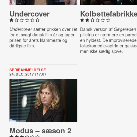
Un­der­cov­er
Kol­bøt­te­fa­brik­k
Undercover
sætter prikken over i’et
Dansk version af
Gøgereden
for et svagt dansk film år og tager
pilletrip er nærmere en parod
prisen for årets klammeste og
en hyldest. De improviserede
dårligste film.
folkekomedie-optrin er gakke
men ikke særlig sjove.
SERIEANMELDELSE
24. DEC. 2017 | 17:07
Modus – sæson 2