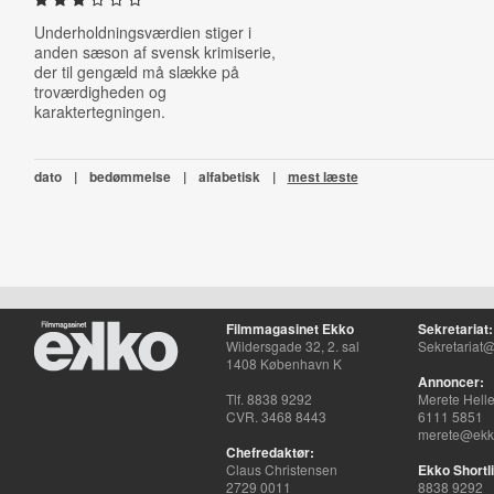
Underholdningsværdien stiger i
anden sæson af svensk krimiserie,
der til gengæld må slække på
troværdigheden og
karaktertegningen.
dato
|
bedømmelse
|
alfabetisk
|
mest læste
Filmmagasinet Ekko
Sekretariat:
Wildersgade 32, 2. sal
Sekretariat@
1408 København K
Annoncer:
Tlf. 8838 9292
Merete Hell
CVR. 3468 8443
6111 5851
merete@ekko
Chefredaktør:
Claus Christensen
Ekko Shortli
2729 0011
8838 9292