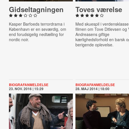
Gid­sel­tag­nin­gen
Toves værelse
Kasper Barfoeds terrordrama i
Med skuespil i verdensklasse
København er en seværdig, om
filmen om Tove Ditlevsen og 
end forudsigelig nedtælling for
Andreasens giftige
nordic noir.
kærlighedsforhold en barsk o
berigende oplevelse.
BIOGRAFANMELDELSE
BIOGRAFANMELDELSE
23. NOV. 2016 | 15:29
28. MAJ 2014 | 18:00