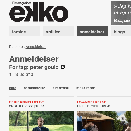
forside
artikler
anmeldelser
blogs
Du er her:
Anmeldelser
Anmeldelser
For tag: peter gould
1 - 3 ud af 3
dato
|
bedømmelse
|
alfabetisk
|
mest læste
SERIEANMELDELSE
TV-ANMELDELSE
26. AUG. 2022 | 16:51
16. FEB. 2016 | 09:49