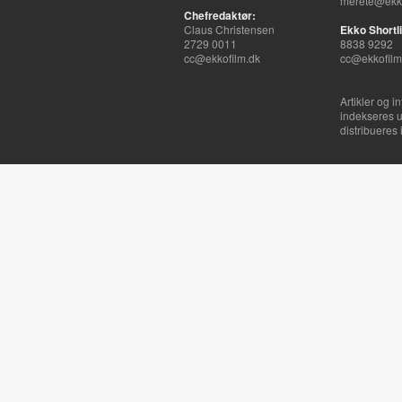
merete@ekko
Chefredaktør:
Claus Christensen
Ekko Shortli
2729 0011
8838 9292
cc@ekkofilm.dk
cc@ekkofilm
Artikler og i
indekseres u
distribueres