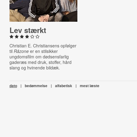
Lev stærkt
Christian E. Christiansens opfølger
til
Råzone
er en stilsikker
ungdomsfilm om dødsensfarlig
gaderæs med druk, stoffer, hård
slang og hvinende bildæk.
dato
|
bedømmelse
|
alfabetisk
|
mest læste