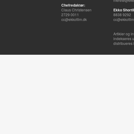
merete@ekko
Chefredaktør:
Claus Christensen
Ekko Shortli
2729 0011
8838 9292
cc@ekkofilm.dk
cc@ekkofilm
Artikler og i
indekseres u
distribueres