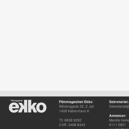
Filmmagasinet Ekko
Sekretariat:
Wildersgade 32, 2. sal
Sekretariat@
1408 København K
Annoncer:
Tlf. 8838 9292
Merete Hell
CVR. 3468 8443
6111 5851