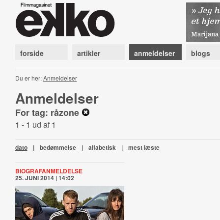
forside
artikler
anmeldelser
blogs
Du er her:
Anmeldelser
Anmeldelser
For tag: råzone
1 - 1 ud af 1
dato
|
bedømmelse
|
alfabetisk
|
mest læste
BIOGRAFANMELDELSE
25. JUNI 2014 | 14:02