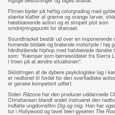
vigtige beslutninger og tages ansvar.
Filmen byder på heftig colorgrading med gyld
stærke klatter af grønne og orange farver, vilde
hæsblæsende action og et simpelt plot som
omdrejningspunkt for dramaet.
Soundtracket består ud over en imponerend
hvinende bildæk og brølende motorlyde i høj g
hårdtslående hiphop med halvbøvede danske t
som: ”Kæmper som børnesoldater fra Sierra Le
i troen på at ændre situationen”.
Skildringen af de dybere psykologiske lag i ka
er nedtonet til fordel for den overfladiske acti
er ganske kompetent udført.
Siden
Råzone
har den producer-uddannede Chr
Christiansen blandt andet instrueret den nedt
indfølte ungdomsfilm
Dig og mig
. Han har ogs
tur i Hollywood og lavet teen-gyseren
The Ro