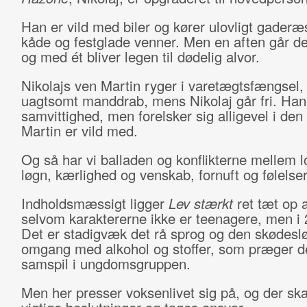
Han er vild med biler og kører ulovligt gader
kåde og festglade venner. Men en aften går det
og med ét bliver legen til dødelig alvor.
Nikolajs ven Martin ryger i varetægtsfængsel, s
uagtsomt manddrab, mens Nikolaj går fri. Han 
samvittighed, men forelsker sig alligevel i den
Martin er vild med.
Og så har vi balladen og konflikterne mellem lo
løgn, kærlighed og venskab, fornuft og følelser
Indholdsmæssigt ligger
Lev stærkt
ret tæt op 
selvom karaktererne ikke er teenagere, men i 
Det er stadigvæk det rå sprog og den skødesl
omgang med alkohol og stoffer, som præger de
samspil i ungdomsgruppen.
Men her presser voksenlivet sig på, og der ska