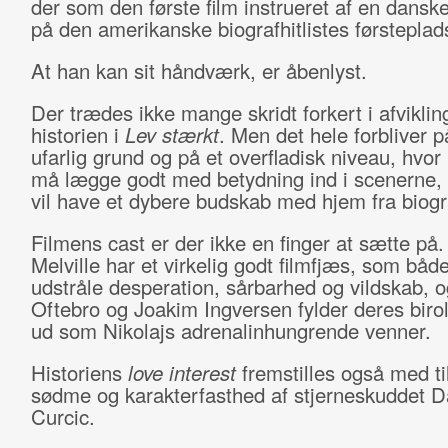
der som den første film instrueret af en danske
på den amerikanske biografhitlistes førsteplad
At han kan sit håndværk, er åbenlyst.
Der trædes ikke mange skridt forkert i afviklin
historien i
Lev stærkt
. Men det hele forbliver på
ufarlig grund og på et overfladisk niveau, hvor
må lægge godt med betydning ind i scenerne,
vil have et dybere budskab med hjem fra biogr
Filmens cast er der ikke en finger at sætte på
Melville har et virkelig godt filmfjæs, som båd
udstråle desperation, sårbarhed og vildskab, 
Oftebro og Joakim Ingversen fylder deres birol
ud som Nikolajs adrenalinhungrende venner.
Historiens
love interest
fremstilles også med ti
sødme og karakterfasthed af stjerneskuddet D
Curcic.