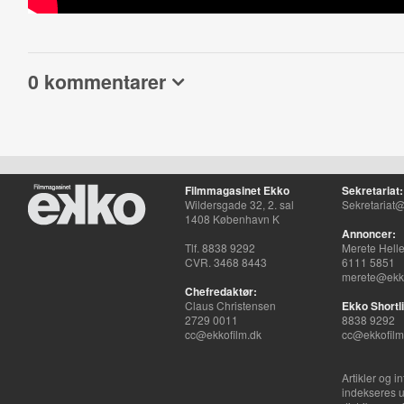
0 kommentarer
Filmmagasinet Ekko
Sekretariat:
Wildersgade 32, 2. sal
Sekretariat@
1408 København K
Annoncer:
Tlf. 8838 9292
Merete Hell
CVR. 3468 8443
6111 5851
merete@ekko
Chefredaktør:
Claus Christensen
Ekko Shortli
2729 0011
8838 9292
cc@ekkofilm.dk
cc@ekkofilm
Artikler og i
indekseres u