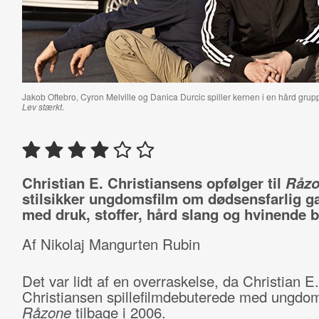
Jakob Oftebro, Cyron Melville og Danica Durcic spiller kernen i en hård grup
Lev stærkt
.
Christian E. Christiansens opfølger til
Råzo
stilsikker ungdomsfilm om dødsensfarlig 
med druk, stoffer, hård slang og hvinende 
Af Nikolaj Mangurten Rubin
Det var lidt af en overraskelse, da Christian E.
Christiansen spillefilmdebuterede med ungdo
Råzone
tilbage i 2006.