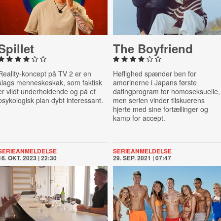
Spillet
The Boyfriend
Reality-koncept på TV 2 er en
Høflighed spænder ben for
slags menneskeskak, som faktisk
amorinerne i Japans første
er vildt underholdende og på et
datingprogram for homoseksuelle,
psykologisk plan dybt interessant.
men serien vinder tilskuerens
hjerte med sine fortællinger og
kamp for accept.
SERIEANMELDELSE
SERIEANMELDELSE
16. OKT. 2023 | 22:30
29. SEP. 2021 | 07:47