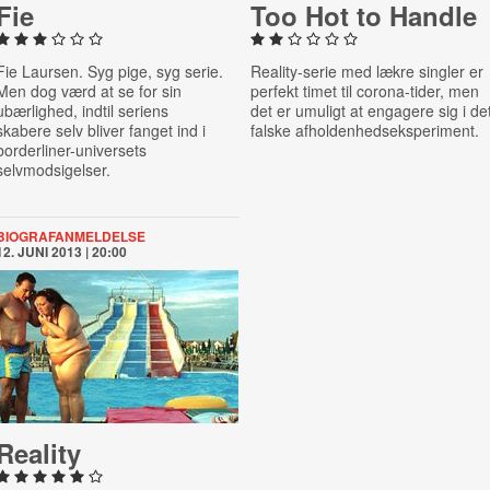
Fie
Too Hot to Handle
Fie Laursen. Syg pige, syg serie.
Reality-serie med lækre singler er
Men dog værd at se for sin
perfekt timet til corona-tider, men
ubærlighed, indtil seriens
det er umuligt at engagere sig i de
skabere
selv bliver fanget ind i
falske afholdenhedseksperiment.
borderliner-universets
selvmodsigelser.
BIOGRAFANMELDELSE
12. JUNI 2013 | 20:00
Reality