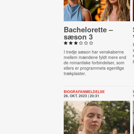
Bach­el­or­ette –
sæson 3
I tredje sæson har venskaberne
mellem mændene fyldt mere end
de romantiske forbindelser, som
ellers er programmets egentlige
trækplaster.
BIOGRAFANMELDELSE
26. OKT. 2023 | 20:31