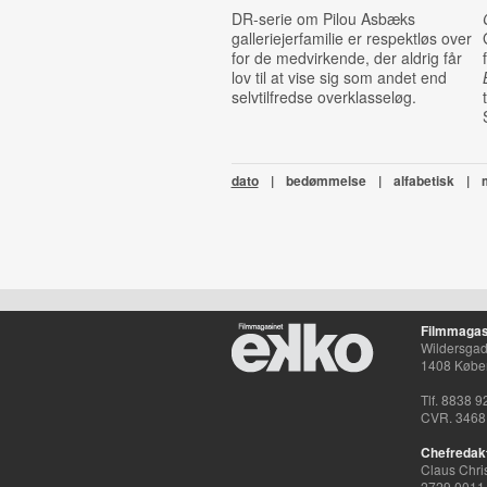
DR-serie om Pilou Asbæks
galleriejerfamilie er respektløs over
for de medvirkende, der aldrig får
lov til at vise sig som andet end
selvtilfredse overklasseløg.
dato
|
bedømmelse
|
alfabetisk
|
Filmmagas
Wildersgade
1408 Købe
Tlf. 8838 9
CVR. 3468
Chefredak
Claus Chri
2729 0011