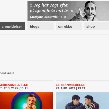
anmeldelser
blogs
om ekko
shop
mest læste
SERIEANMELDELSE
SERIEANMELDELSE
20. FEB. 2025 | 15:11
29. AUG. 2024 | 13:21