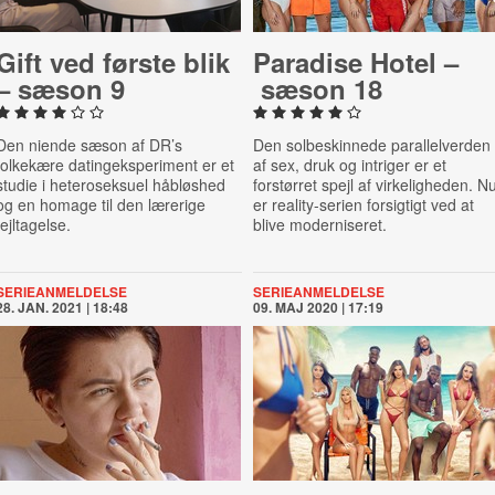
Gift ved første blik
Paradise Hotel –
– sæson 9
sæson 18
Den niende sæson af DR’s
Den solbeskinnede parallelverden
folkekære datingeksperiment er et
af sex, druk og intriger er et
studie i heteroseksuel håbløshed
forstørret spejl af virkeligheden. N
og en homage til den lærerige
er reality-serien forsigtigt ved at
fejltagelse.
blive moderniseret.
SERIEANMELDELSE
SERIEANMELDELSE
28. JAN. 2021 | 18:48
09. MAJ 2020 | 17:19