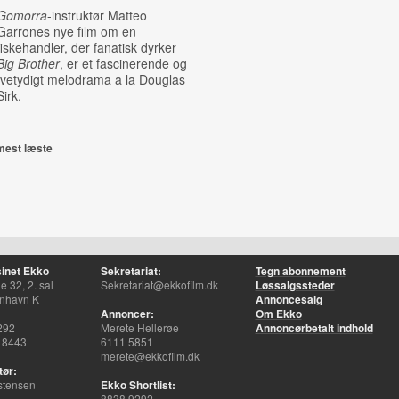
Gomorra
-instruktør Matteo
Garrones nye film om en
fiskehandler, der fanatisk dyrker
Big Brother
, er et fascinerende og
tvetydigt melodrama a la Douglas
Sirk.
mest læste
inet Ekko
Sekretariat:
Tegn abonnement
 32, 2. sal
Sekretariat@ekkofilm.dk
Løssalgssteder
nhavn K
Annoncesalg
Annoncer:
Om Ekko
292
Merete Hellerøe
Annoncørbetalt indhold
 8443
6111 5851
merete@ekkofilm.dk
tør:
stensen
Ekko Shortlist:
8838 9292