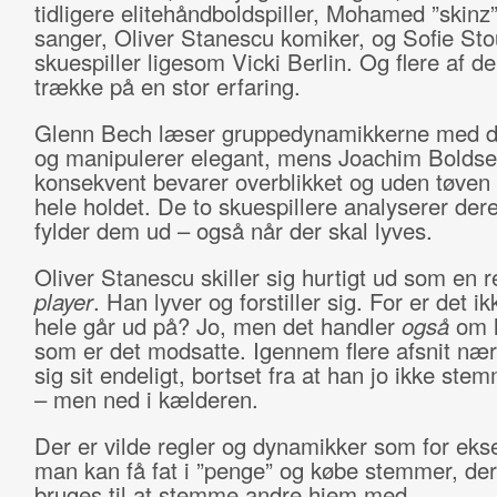
tidligere elitehåndboldspiller, Mohamed ”skin
sanger, Oliver Stanescu komiker, og Sofie Sto
skuespiller ligesom Vicki Berlin. Og flere af d
trække på en stor erfaring.
Glenn Bech læser gruppedynamikkerne med 
og manipulerer elegant, mens Joachim Bolds
konsekvent bevarer overblikket og uden tøven 
hele holdet. De to skuespillere analyserer dere
fylder dem ud – også når der skal lyves.
Oliver Stanescu skiller sig hurtigt ud som en 
player
. Han lyver og forstiller sig. For er det ik
hele går ud på? Jo, men det handler
også
om l
som er det modsatte. Igennem flere afsnit næ
sig sit endeligt, bortset fra at han jo ikke st
– men ned i kælderen.
Der er vilde regler og dynamikker som for eks
man kan få fat i ”penge” og købe stemmer, de
bruges til at stemme andre hjem med.