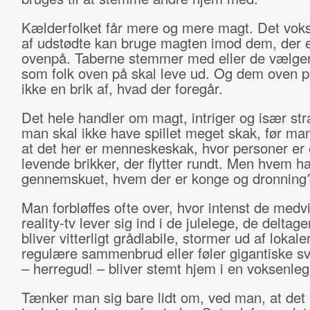
Kælderfolket får mere og mere magt. Det vok
af udstødte kan bruge magten imod dem, der e
ovenpå. Taberne stemmer med eller de vælger 
som folk oven på skal leve ud. Og dem oven på
ikke en brik af, hvad der foregår.
Det hele handler om magt, intriger og især str
man skal ikke have spillet meget skak, før ma
at det her er menneskeskak, hvor personer er 
levende brikker, der flytter rundt. Men hvem ha
gennemskuet, hvem der er konge og dronning
Man forbløffes ofte over, hvor intenst de medv
reality-tv lever sig ind i de julelege, de deltager
bliver vitterligt grådlabile, stormer ud af lokaler
regulære sammenbrud eller føler gigantiske sv
– herregud! – bliver stemt hjem i en voksenle
Tænker man sig bare lidt om, ved man, at det b