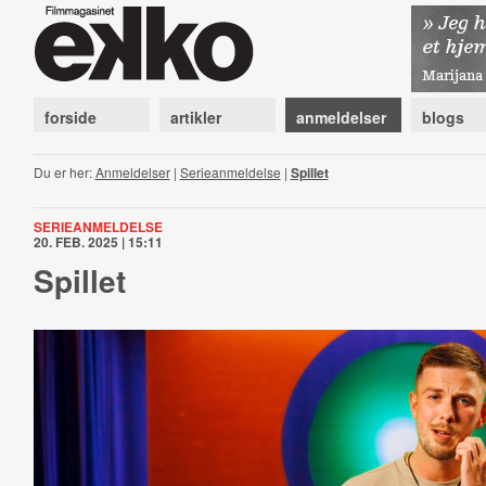
forside
artikler
anmeldelser
blogs
Du er her:
Anmeldelser
|
Serieanmeldelse
|
Spillet
SERIEANMELDELSE
20. FEB. 2025 | 15:11
Spillet