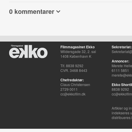
0 kommentarer
Filmmagasinet Ekko
Sekretariat:
Wildersgade 32, 2. sal
Sekretariat@
1408 København K
Annoncer:
Tlf. 8838 9292
Merete Hell
CVR. 3468 8443
6111 5851
merete@ekko
Chefredaktør:
Claus Christensen
Ekko Shortli
2729 0011
8838 9292
cc@ekkofilm.dk
cc@ekkofilm
Artikler og i
indekseres u
distribueres