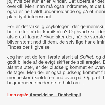
jo, hvis der kun er én vinder. Set udefra er det 
overkill. Men man må også indrømme, at det f
også er helt vildt underholdende og på et men
plan dybt interessant.
For er det virkelig psykologen, der gennemsku
hele, eller er det komikeren? Og hvad sker der,
afsløres i løgne? Hvad sker der, når de værst
bliver stemt ned til dem, de selv lige har elimi
Findes der tilgivelse.
Jeg har set de fem første afsnit af
Spillet
, og d
godt billede af de evigt skiftende spilleregler.
afsnit slutter, er der pludselig kommet en uven
deltager. Men der er også pludselig kommet fl
mennesker i kælderen end oven på. Og gæt, 
bagmændene beder de to hold om …
Læs også:
Anmeldelse – Dobbeltspil