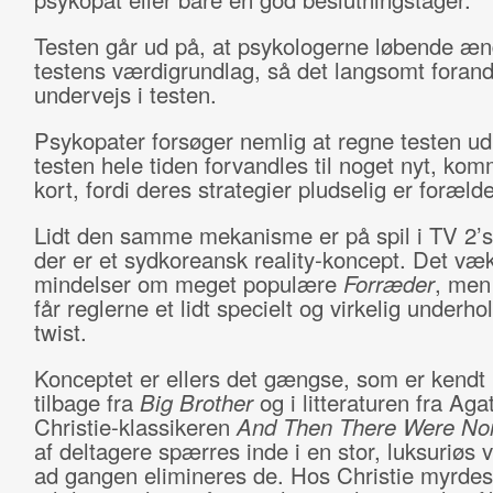
Testen går ud på, at psykologerne løbende æn
testens værdigrundlag, så det langsomt forand
undervejs i testen.
Psykopater forsøger nemlig at regne testen ud
testen hele tiden forvandles til noget nyt, komm
kort, fordi deres strategier pludselig er foræld
Lidt den samme mekanisme er på spil i TV 2’
der er et sydkoreansk reality-koncept. Det væ
mindelser om meget populære
Forræder
, men
får reglerne et lidt specielt og virkelig underh
twist.
Konceptet er ellers det gængse, som er kendt 
tilbage fra
Big Brother
og i litteraturen fra Aga
Christie-klassikeren
And Then There Were No
af deltagere spærres inde i en stor, luksuriøs v
ad gangen elimineres de. Hos Christie myrdes 