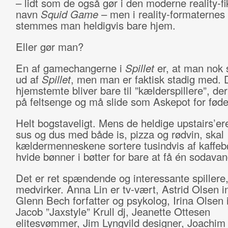
– lidt som de også gør i den moderne reality-fi
navn
Squid Game
– men i reality-formaternes
stemmes man heldigvis bare hjem.
Eller gør man?
En af gamechangerne i
Spillet
er, at man nok
ud af
Spillet
, men man er faktisk stadig med. 
hjemstemte bliver bare til ”kælderspillere”, der
på feltsenge og må slide som Askepot for føde
Helt bogstaveligt. Mens de heldige upstairs’ere
sus og dus med både is, pizza og rødvin, skal
kældermenneskene sortere tusindvis af kaffeb
hvide bønner i bøtter for bare at få én sodavan
Det er ret spændende og interessante spillere
medvirker. Anna Lin er tv-vært, Astrid Olsen in
Glenn Bech forfatter og psykolog, Irina Olsen i
Jacob ”Jaxstyle” Krull dj, Jeanette Ottesen
elitesvømmer, Jim Lyngvild designer, Joachim