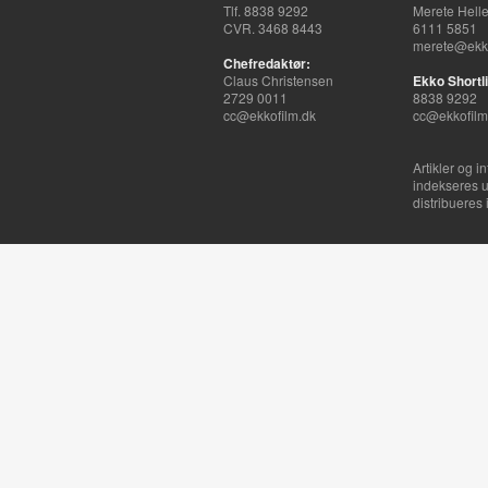
Tlf. 8838 9292
Merete Hell
CVR. 3468 8443
6111 5851
merete@ekko
Chefredaktør:
Claus Christensen
Ekko Shortli
2729 0011
8838 9292
cc@ekkofilm.dk
cc@ekkofilm
Artikler og i
indekseres u
distribueres