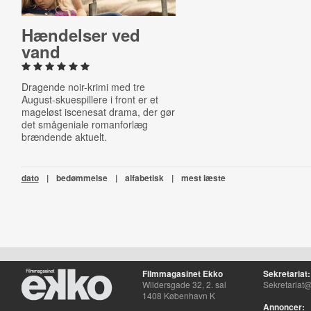
Hændelser ved
vand
Dragende noir-krimi med tre
August-skuespillere i front er et
mageløst iscenesat drama, der gør
det smågeniale romanforlæg
brændende aktuelt.
dato
|
bedømmelse
|
alfabetisk
|
mest læste
Filmmagasinet Ekko
Sekretariat:
Wildersgade 32, 2. sal
Sekretariat@
1408 København K
Annoncer: