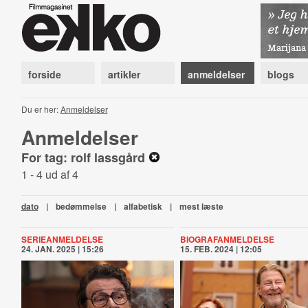
forside
artikler
anmeldelser
blogs
Du er her:
Anmeldelser
Anmeldelser
For tag: rolf lassgård
1 - 4 ud af 4
dato
|
bedømmelse
|
alfabetisk
|
mest læste
SERIEANMELDELSE
BIOGRAFANMELDELSE
24. JAN. 2025 | 15:26
15. FEB. 2024 | 12:05