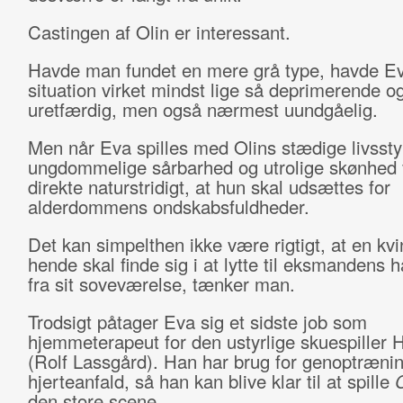
Castingen af Olin er interessant.
Havde man fundet en mere grå type, havde E
situation virket mindst lige så deprimerende o
uretfærdig, men også nærmest uundgåelig.
Men når Eva spilles med Olins stædige livssty
ungdommelige sårbarhed og utrolige skønhed v
direkte naturstridigt, at hun skal udsættes for
alderdommens ondskabsfuldheder.
Det kan simpelthen ikke være rigtigt, at en kv
hende skal finde sig i at lytte til eksmandens 
fra sit soveværelse, tænker man.
Trodsigt påtager Eva sig et sidste job som
hjemmeterapeut for den ustyrlige skuespiller 
(Rolf Lassgård). Han har brug for genoptrænin
hjerteanfald, så han kan blive klar til at spille
den store scene.