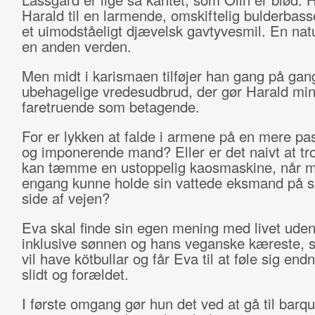
Harald til en larmende, omskiftelig bulderbas
et uimodståeligt djævelsk gavtyvesmil. En natu
en anden verden.
Men midt i karismaen tilføjer han gang på ga
ubehagelige vredesudbrud, der gør Harald mind
faretruende som betagende.
For er lykken at falde i armene på en mere pa
og imponerende mand? Eller er det naivt at tr
kan tæmme en ustoppelig kaosmaskine, når m
engang kunne holde sin vattede eksmand på s
side af vejen?
Eva skal finde sin egen mening med livet ud
inklusive sønnen og hans veganske kæreste, 
vil have kötbullar og får Eva til at føle sig en
slidt og forældet.
I første omgang gør hun det ved at gå til barq