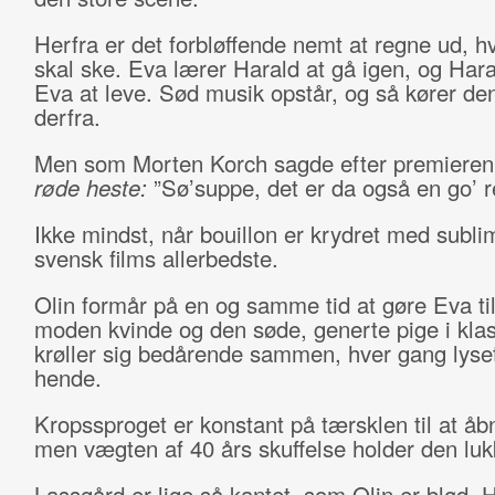
Herfra er det forbløffende nemt at regne ud, h
skal ske. Eva lærer Harald at gå igen, og Hara
Eva at leve. Sød musik opstår, og så kører den
derfra.
Men som Morten Korch sagde efter premiere
røde heste:
”Sø’suppe, det er da også en go’ re
Ikke mindst, når bouillon er krydret med sublim
svensk films allerbedste.
Olin formår på en og samme tid at gøre Eva ti
moden kvinde og den søde, generte pige i kla
krøller sig bedårende sammen, hver gang lyset
hende.
Kropssproget er konstant på tærsklen til at åb
men vægten af 40 års skuffelse holder den luk
Lassgård er lige så kantet, som Olin er blød. 