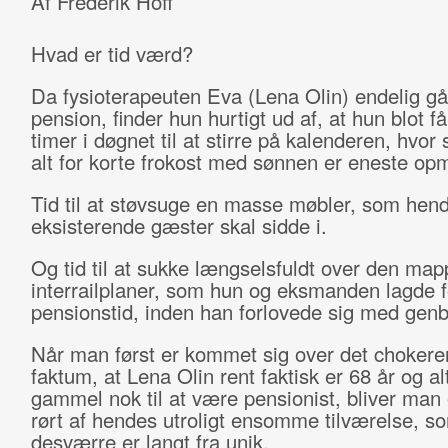
Af Frederik Hoff
Hvad er tid værd?
Da fysioterapeuten Eva (Lena Olin) endelig gå
pension, finder hun hurtigt ud af, at hun blot få
timer i døgnet til at stirre på kalenderen, hvo
alt for korte frokost med sønnen er eneste opm
Tid til at støvsuge en masse møbler, som hend
eksisterende gæster skal sidde i.
Og tid til at sukke længselsfuldt over den ma
interrailplaner, som hun og eksmanden lagde f
pensionstid, inden han forlovede sig med gen
Når man først er kommet sig over det choker
faktum, at Lena Olin rent faktisk er 68 år og al
gammel nok til at være pensionist, bliver ma
rørt af hendes utroligt ensomme tilværelse, s
desværre er langt fra unik.