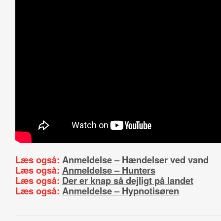
Læs også:
Anmeldelse – Hændelser ved vand
Læs også:
Anmeldelse – Hunters
Læs også:
Der er knap så dejligt på landet
Læs også:
Anmeldelse – Hypnotisøren