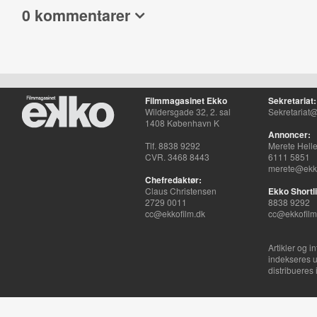
0 kommentarer
Filmmagasinet Ekko
Sekretariat:
Wildersgade 32, 2. sal
Sekretariat@
1408 København K
Annoncer:
Tlf. 8838 9292
Merete Hell
CVR. 3468 8443
6111 5851
merete@ekko
Chefredaktør:
Claus Christensen
Ekko Shortli
2729 0011
8838 9292
cc@ekkofilm.dk
cc@ekkofilm
Artikler og i
indekseres u
distribueres