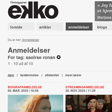
forside
artikler
anmeldelser
blogs
Du er her:
Anmeldelser
Anmeldelser
For tag: saoirse ronan
1 - 10 ud af 10
dato
|
bedømmelse
|
alfabetisk
|
mest læste
BIOGRAFANMELDELSE
STREAMINGANMELDELSE
06. MAR. 2025 | 16:56
26. NOV. 2024 | 11:29