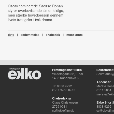
Oscar-nominerede Saoirse Ronan
styrer overbevisende sin enfoldige,
men stærke hovedperson gennem
livets trængsler i irsk drama.
dato
|
bedømmelse
|
alfabetisk
|
mest læste
Filmmagasinet Ekko
Sekretariat:
Wildersgade 32, 2. sal
Sekretariat@
1408 København K
Annoncer:
Tlf. 8838 9292
Merete Hell
CVR. 3468 8443
6111 5851
merete@ekko
Chefredaktør:
Claus Christensen
Ekko Shortli
2729 0011
8838 9292
cc@ekkofilm.dk
cc@ekkofilm