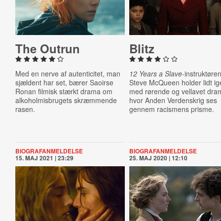
The Outrun
Blitz
Med en nerve af autenticitet, man
12 Years a Slave
-instruktøre
sjældent har set, bærer Saoirse
Steve McQueen holder lidt i
Ronan filmisk stærkt drama om
med rørende og vellavet dra
alkoholmisbrugets skræmmende
hvor Anden Verdenskrig ses
rasen.
gennem racismens prisme.
BIOGRAFANMELDELSE
BIOGRAFANMELDELSE
15. MAJ 2021 | 23:29
25. MAJ 2020 | 12:10