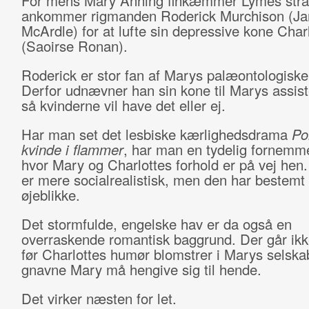
For mens Mary Anning finkæmmer Lymes stra
ankommer rigmanden Roderick Murchison (J
McArdle) for at lufte sin depressive kone Char
(Saoirse Ronan).
Roderick er stor fan af Marys palæontologiske
Derfor udnævner han sin kone til Marys assis
så kvinderne vil have det eller ej.
Har man set det lesbiske kærlighedsdrama
Po
kvinde i flammer
, har man en tydelig fornemme
hvor Mary og Charlottes forhold er på vej hen
er mere socialrealistisk, men den har bestemt
øjeblikke.
Det stormfulde, engelske hav er da også en
overraskende romantisk baggrund. Der går ik
før Charlottes humør blomstrer i Marys selska
gnavne Mary må hengive sig til hende.
Det virker næsten for let.