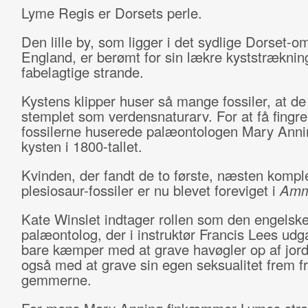
Lyme Regis er Dorsets perle.
Den lille by, som ligger i det sydlige Dorset-o
England, er berømt for sin lækre kyststræknin
fabelagtige strande.
Kystens klipper huser så mange fossiler, at de
stemplet som verdensnaturarv. For at få fingre
fossilerne huserede palæontologen Mary Anni
kysten i 1800-tallet.
Kvinden, der fandt de to første, næsten kompl
plesiosaur-fossiler er nu blevet foreviget i
Amm
Kate Winslet indtager rollen som den engelsk
palæontolog, der i instruktør Francis Lees udg
bare kæmper med at grave havøgler op af jor
også med at grave sin egen seksualitet frem f
gemmerne.