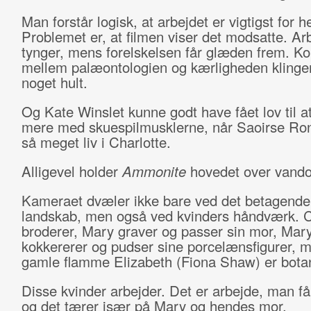
Man forstår logisk, at arbejdet er vigtigst for h
Problemet er, at filmen viser det modsatte. Ar
tynger, mens forelskelsen får glæden frem. Kon
mellem palæontologien og kærligheden klinger
noget hult.
Og Kate Winslet kunne godt have fået lov til at
mere med skuespilmusklerne, når Saoirse Ro
så meget liv i Charlotte.
Alligevel holder
Ammonite
hovedet over vando
Kameraet dvæler ikke bare ved det betagende
landskab, men også ved kvinders håndværk. C
broderer, Mary graver og passer sin mor, Mar
kokkererer og pudser sine porcelænsfigurer, 
gamle flamme Elizabeth (Fiona Shaw) er bota
Disse kvinder arbejder. Det er arbejde, man får
og det tærer især på Mary og hendes mor.