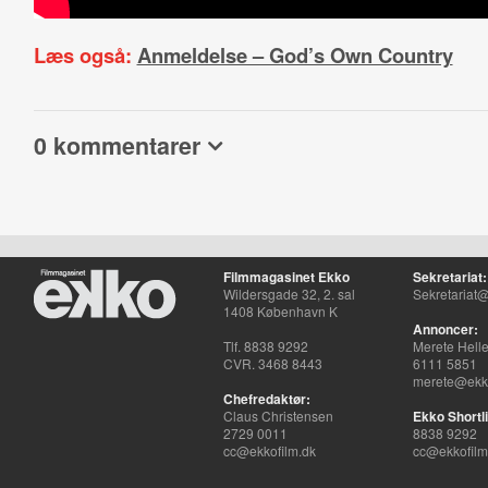
Læs også:
Anmeldelse – God’s Own Country
0 kommentarer
Filmmagasinet Ekko
Sekretariat:
Wildersgade 32, 2. sal
Sekretariat@
1408 København K
Annoncer:
Tlf. 8838 9292
Merete Hell
CVR. 3468 8443
6111 5851
merete@ekko
Chefredaktør:
Claus Christensen
Ekko Shortli
2729 0011
8838 9292
cc@ekkofilm.dk
cc@ekkofilm