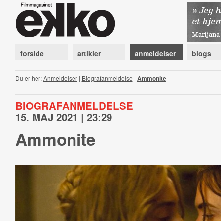
forside
artikler
anmeldelser
blogs
Du er her:
Anmeldelser
|
Biografanmeldelse
|
Ammonite
BIOGRAFANMELDELSE
15. MAJ 2021 | 23:29
Ammonite