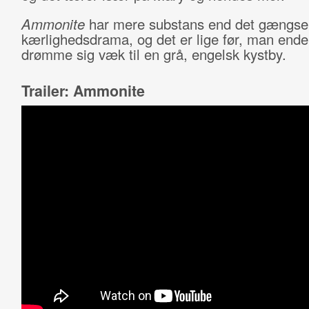
Ammonite
har mere substans end det gængse
kærlighedsdrama, og det er lige før, man ende
drømme sig væk til en grå, engelsk kystby.
Trailer: Ammonite