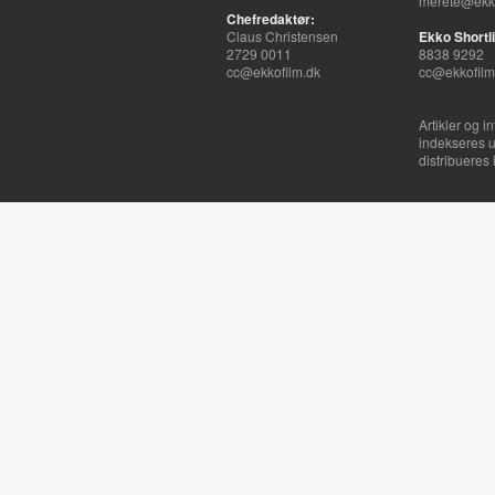
merete@ekko
Chefredaktør:
Claus Christensen
Ekko Shortli
2729 0011
8838 9292
cc@ekkofilm.dk
cc@ekkofilm
Artikler og i
indekseres u
distribueres