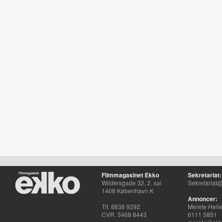
Filmmagasinet Ekko
Sekretariat:
Wildersgade 32, 2. sal
Sekretariat@
1408 København K
Annoncer:
Tlf. 8838 9292
Merete Hell
CVR. 3468 8443
6111 5851