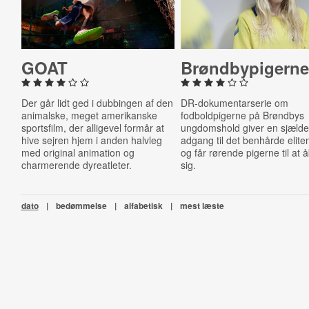
GOAT
Brønd­by­pi­ger­n
Der går lidt ged i dubbingen af den
DR-dokumentarserie om
animalske, meget amerikanske
fodboldpigerne på Brøndbys
sportsfilm, der alligevel formår at
ungdomshold giver en sjæld
hive sejren hjem i anden halvleg
adgang til det benhårde elitem
med original animation og
og får rørende pigerne til at 
charmerende dyreatleter.
sig.
dato
|
bedømmelse
|
alfabetisk
|
mest læste