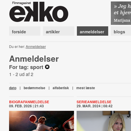
forside
artikler
anmeldelser
blogs
Du er her:
Anmeldelser
Anmeldelser
For tag: sport
1 - 2 ud af 2
dato
|
bedømmelse
|
alfabetisk
|
mest læste
BIOGRAFANMELDELSE
SERIEANMELDELSE
09. FEB. 2026 | 21:43
29. MAR. 2024 | 08:42