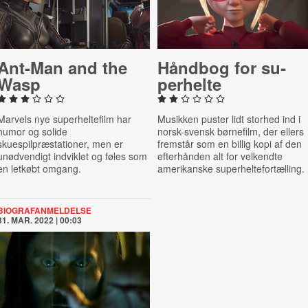
Ant-Man and the
Håndbog for su­
Wasp
per­hel­te
Marvels nye superheltefilm har
Musikken puster lidt storhed ind i
humor og solide
norsk-svensk børnefilm, der ellers
skuespilpræstationer, men er
fremstår som en billig kopi af den
unødvendigt indviklet og føles som
efterhånden alt for velkendte
en letkøbt omgang.
amerikanske superheltefortælling.
BIOGRAFANMELDELSE
31. MAR. 2022 | 00:03