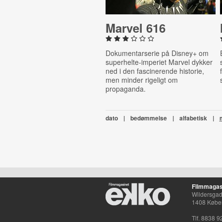
Marvel 616
Dokumentarserie på Disney+ om
superhelte-imperiet Marvel dykker
ned i den fascinerende historie,
men minder rigeligt om
propaganda.
dato
|
bedømmelse
|
alfabetisk
|
Filmmagas
Wildersgade
1408 Købe
Tlf. 8838 9