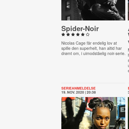
Spi­der-​Noir
Nicolas Cage får endelig lov at
spille den superhelt, han altid har
drømt om, i uimodståelig noir-serie.
SERIEANMELDELSE
19. NOV. 2020 | 20:38