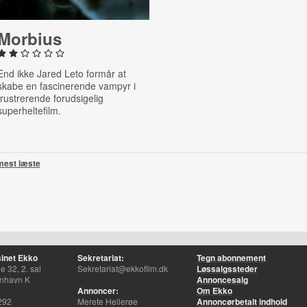
Morbius
End ikke Jared Leto formår at
skabe en fascinerende vampyr i
frustrerende forudsigelig
superheltefilm.
mest læste
inet Ekko
Sekretariat:
Tegn abonnement
 32, 2. sal
Sekretariat@ekkofilm.dk
Løssalgssteder
nhavn K
Annoncesalg
Annoncer:
Om Ekko
292
Merete Hellerøe
Annoncørbetalt indhold