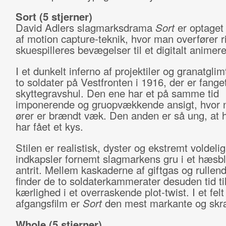
Sort (5 stjerner)
David Adlers slagmarksdrama
Sort
er optaget
af motion capture-teknik, hvor man overfører r
skuespilleres bevægelser til et digitalt animere
I et dunkelt inferno af projektiler og granatglimt
to soldater på Vestfronten i 1916, der er fanget
skyttegravshul. Den ene har et på samme tid
imponerende og gruopvækkende ansigt, hvor
ører er brændt væk. Den anden er så ung, at h
har fået et kys.
Stilen er realistisk, dyster og ekstremt voldeli
indkapsler fornemt slagmarkens gru i et hæs
antrit. Mellem kaskaderne af giftgas og rullen
finder de to soldaterkammerater desuden tid ti
kærlighed i et overraskende plot-twist. I et fel
afgangsfilm er
Sort
den mest markante og sk
Whole (5 stjerner)