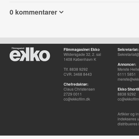
0 kommentarer
Filmmagasinet Ekko
Sekretariat:
Wildersgade 32, 2. sal
Sekretariat@
1408 København K
Annoncer:
Tlf. 8838 9292
Merete Hell
CVR. 3468 8443
6111 5851
merete@ekko
Chefredaktør:
Claus Christensen
Ekko Shortli
2729 0011
8838 9292
cc@ekkofilm.dk
cc@ekkofilm
Artikler og i
indekseres u
distribueres