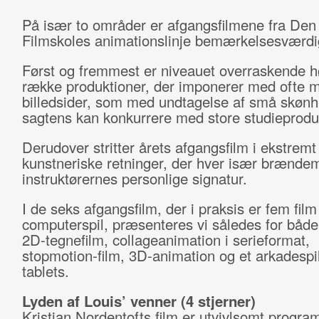
På især to områder er afgangsfilmene fra De
Filmskoles animationslinje bemærkelsesværdi
Først og fremmest er niveauet overraskende hø
række produktioner, der imponerer med ofte 
billedsider, som med undtagelse af små skønh
sagtens kan konkurrere med store studieprodu
Derudover stritter årets afgangsfilm i ekstremt 
kunstneriske retninger, der hver især brænd
instruktørernes personlige signatur.
I de seks afgangsfilm, der i praksis er fem film
computerspil, præsenteres vi således for både
2D-tegnefilm, collageanimation i serieformat,
stopmotion-film, 3D-animation og et arkadespil 
tablets.
Lyden af Louis’ venner (4 stjerner)
Kristian Nordentofts film er utvivlsomt progr