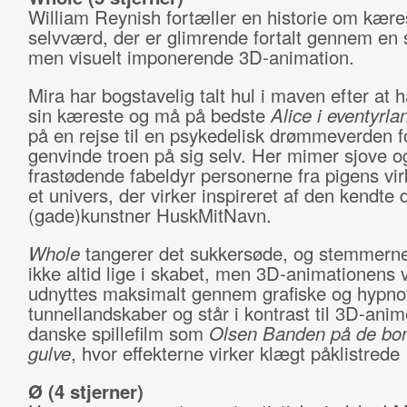
William Reynish fortæller en historie om kære
selvværd, der er glimrende fortalt gennem en 
men visuelt imponerende 3D-animation.
Mira har bogstavelig talt hul i maven efter at 
sin kæreste og må på bedste
Alice i eventyrla
på en rejse til en psykedelisk drømmeverden f
genvinde troen på sig selv. Her mimer sjove o
frastødende fabeldyr personerne fra pigens virke
et univers, der virker inspireret af den kendte
(gade)kunstner HuskMitNavn.
Whole
tangerer det sukkersøde, og stemmerne
ikke altid lige i skabet, men 3D-animationens 
udnyttes maksimalt gennem grafiske og hypno
tunnellandskaber og står i kontrast til 3D-ani
danske spillefilm som
Olsen Banden på de bo
gulve
, hvor effekterne virker klægt påklistrede
Ø
(4 stjerner)