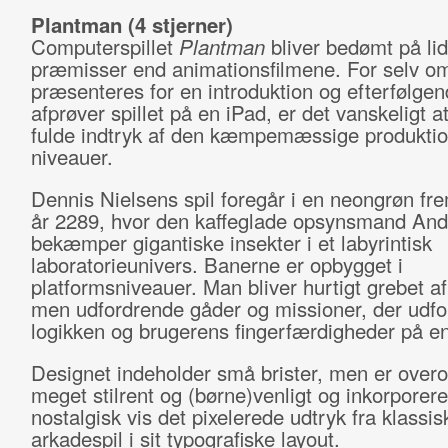
Plantman (4 stjerner)
Computerspillet
Plantman
bliver bedømt på lid
præmisser end animationsfilmene. For selv 
præsenteres for en introduktion og efterfølge
afprøver spillet på en iPad, er det vanskeligt at
fulde indtryk af den kæmpemæssige produkti
niveauer.
Dennis Nielsens spil foregår i en neongrøn fr
år 2289, hvor den kaffeglade opsynsmand And
bekæmper gigantiske insekter i et labyrintisk
laboratorieunivers. Banerne er opbygget i
platformsniveauer. Man bliver hurtigt grebet af
men udfordrende gåder og missioner, der udfo
logikken og brugerens fingerfærdigheder på en
Designet indeholder små brister, men er overo
meget stilrent og (børne)venligt og inkorporere
nostalgisk vis det pixelerede udtryk fra klassis
arkadespil i sit typografiske layout.