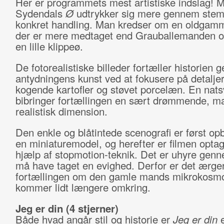
Her er programmets mest artistiske indslag! M
Sydendals
Ø
udtrykker sig mere gennem stem
konkret handling. Man kredser om en oldgamm
der er mere medtaget end Grauballemanden o
en lille klippeø.
De fotorealistiske billeder fortæller historien
antydningens kunst ved at fokusere på detalje
kogende kartofler og støvet porcelæn. En na
bibringer fortællingen en sært drømmende, ma
realistisk dimension.
Den enkle og blåtintede scenografi er først o
en miniaturemodel, og herefter er filmen opta
hjælp af stopmotion-teknik. Det er uhyre genn
må have taget en evighed. Derfor er det ærgerl
fortællingen om den gamle mands mikrokosmo
kommer lidt længere omkring.
Jeg er din (4 stjerner)
Både hvad angår stil og historie er
Jeg er din
e