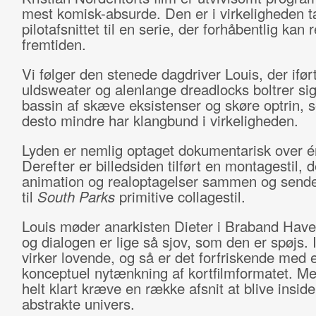
mest komisk-absurde. Den er i virkeligheden 
pilotafsnittet til en serie, der forhåbentlig kan r
fremtiden.
Vi følger den stenede dagdriver Louis, der ifør
uldsweater og alenlange dreadlocks boltrer sig 
bassin af skæve eksistenser og skøre optrin, 
desto mindre har klangbund i virkeligheden.
Lyden er nemlig optaget dokumentarisk over é
Derefter er billedsiden tilført en montagestil, 
animation og realoptagelser sammen og sende
til
South Parks
primitive collagestil.
Louis møder anarkisten Dieter i Braband Have
og dialogen er lige så sjov, som den er spøjs.
virker lovende, og så er det forfriskende med 
konceptuel nytænkning af kortfilmformatet. Men
helt klart kræve en række afsnit at blive insider
abstrakte univers.