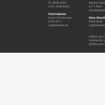
Tlf. 8838 9292
Merete Hell
CVR. 3468 8443
6111 5851
merete@ekko
Chefredaktør:
Claus Christensen
Ekko Shortli
2729 0011
8838 9292
cc@ekkofilm.dk
cc@ekkofilm
Artikler og i
indekseres u
distribueres