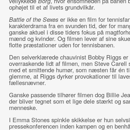
vellykkede
Borg
, hvor ensomheden på banen b
ophøjet til et af livets grundvilkår.
Battle of the Sexes
er ikke en film for tennisf
karakterdrama fra en svunden tid, der for mang
ganske aktuel i disse tiders fokus på magtfor
mænd og kvinder. Og filmen lever af sine skue
flotte præstationer uden for tennisbanen.
Den selverklærede chauvinist Bobby Riggs er
overraskende lidt af filmen, men Steve Carell s
med et smittende humør, som næsten får én til
glemme, at Riggs dyrker provokationer til lave
fællesnævner.
Ganske passende tilhører filmen dog Billie Je
der bliver tegnet som et lige dele stærkt og sa
menneske.
I Emma Stones spinkle skikkelse er hun selvs
pressekonferencen inden kampen og en benhå