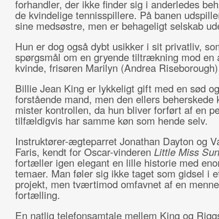
forhandler, der ikke finder sig i anderledes beh
de kvindelige tennisspillere. På banen udspille
sine medsøstre, men er behageligt selskab ud
Hun er dog også dybt usikker i sit privatliv, so
spørgsmål om en gryende tiltrækning mod en
kvinde, frisøren Marilyn (Andrea Riseborough
Billie Jean King er lykkeligt gift med en sød o
forstående mand, men den ellers beherskede 
mister kontrollen, da hun bliver forført af en p
tilfældigvis har samme køn som hende selv.
Instruktører-ægteparret Jonathan Dayton og Va
Faris, kendt for Oscar-vinderen
Little Miss Su
fortæller igen elegant en lille historie med en
temaer. Man føler sig ikke taget som gidsel i et
projekt, men tværtimod omfavnet af en menne
fortælling.
En natlig telefonsamtale mellem King og Rigg