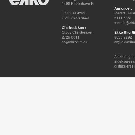
1408 København K
Annoncer:
Tlf. 8838 9292
Merete Hell
CVR. 3468 8443
6111 5851
merete@ekko
Chefredaktør:
Claus Christensen
Ekko Shortli
2729 0011
8838 9292
cc@ekkofilm.dk
cc@ekkofilm
Artikler og i
indekseres u
distribueres