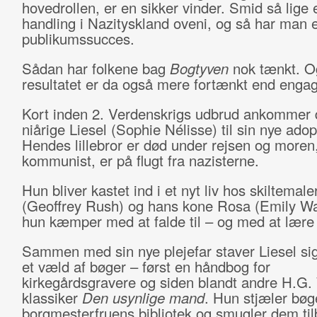
hovedrollen, er en sikker vinder. Smid så lige 
handling i Nazityskland oveni, og så har man 
publikumssucces.
Sådan har folkene bag
Bogtyven
nok tænkt. O
resultatet er da også mere fortænkt end enga
Kort inden 2. Verdenskrigs udbrud ankommer
niårige Liesel (Sophie Nélisse) til sin nye adop
Hendes lillebror er død under rejsen og moren,
kommunist, er på flugt fra nazisterne.
Hun bliver kastet ind i et nyt liv hos skiltemal
(Geoffrey Rush) og hans kone Rosa (Emily W
hun kæmper med at falde til – og med at lære
Sammen med sin nye plejefar staver Liesel s
et væld af bøger – først en håndbog for
kirkegårdsgravere og siden blandt andre H.G. 
klassiker
Den usynlige mand
. Hun stjæler bøg
borgmesterfruens bibliotek og smugler dem tilb