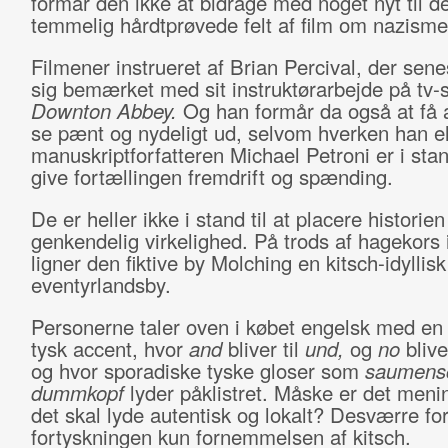
formår den ikke at bidrage med noget nyt til de
temmelig hårdtprøvede felt af film om nazisme
Filmener instrueret af Brian Percival, der senes
sig bemærket med sit instruktørarbejde på tv-
Downton Abbey.
Og han formår da også at få al
se pænt og nydeligt ud, selvom hverken han el
manuskriptforfatteren Michael Petroni er i stand
give fortællingen fremdrift og spænding.
De er heller ikke i stand til at placere historien
genkendelig virkelighed. På trods af hagekors 
ligner den fiktive by Molching en kitsch-idyllisk
eventyrlandsby.
Personerne taler oven i købet engelsk med en
tysk accent, hvor
and
bliver til
und,
og
no
blive
og hvor sporadiske tyske gloser som
saumen
dummkopf
lyder påklistret. Måske er det meni
det skal lyde autentisk og lokalt? Desværre fo
fortyskningen kun fornemmelsen af kitsch.