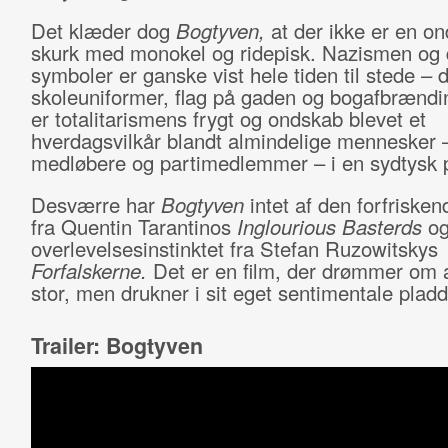
Det klæder dog
Bogtyven,
at der ikke er en on
skurk med monokel og ridepisk. Nazismen og
symboler er ganske vist hele tiden til stede – d
skoleuniformer, flag på gaden og bogafbrændi
er totalitarismens frygt og ondskab blevet et
hverdagsvilkår blandt almindelige mennesker 
medløbere og partimedlemmer – i en sydtysk 
Desværre har
Bogtyven
intet af den forfriske
fra Quentin Tarantinos
Inglourious Basterds
og 
overlevelsesinstinktet fra Stefan Ruzowitskys
Forfalskerne.
Det er en film, der drømmer om 
stor, men drukner i sit eget sentimentale pladd
Trailer: Bogtyven