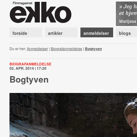
forside
artikler
anmeldelser
blogs
Du er her:
Anmeldelser
|
Biografanmeldelse
|
Bogtyven
BIOGRAFANMELDELSE
02. APR. 2014 | 17:20
Bogtyven