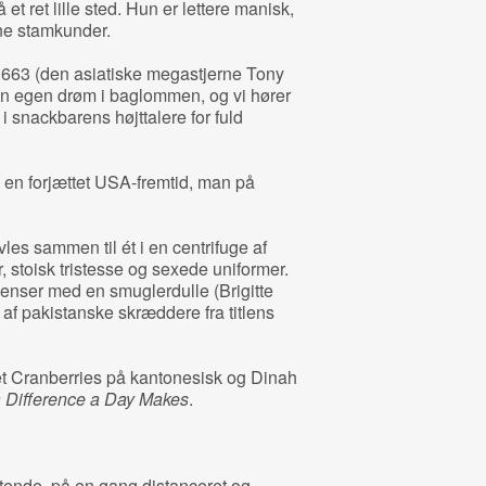
t ret lille sted. Hun er lettere manisk,
ine stamkunder.
 663 (den asiatiske megastjerne Tony
in egen drøm i baglommen, og vi hører
 i snackbarens højttalere for fuld
l en forjættet USA-fremtid, man på
es sammen til ét i en centrifuge af
, stoisk tristesse og sexede uniformer.
venser med en smuglerdulle (Brigitte
af pakistanske skræddere fra titlens
get Cranberries på kantonesisk og Dinah
 Difference a Day Makes
.
tende, på en gang distanceret og