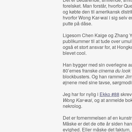
forelsket. Man forstår, hvorfor Que
og købte den til amerikansk distri
hvorfor Wong Kar-wai i sig selv er 
putte på dåse.
Ligesom Chen Kaige og Zhang Yim
publikummer til at tude over umu
også et stort ansvar for, at Hongk
blevet cool.
Han bygger med sin overlegne aud
80’ernes franske
cinema du look
blockbusters. Og han rammer Ji
øjnene med sine tavse, sørgmodi
Jeg har for nylig i
Ekko #88
skrev
Wong Kar-wai
, og at anmelde boks
nekrolog.
Det er fornemmelsen af en kunstne
Måske er det de otte år siden han
evighed. Eller måske det faktum, 