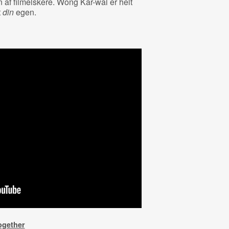
 af filmelskere. Wong Kar-wai er helt
t
din
egen.
ogether