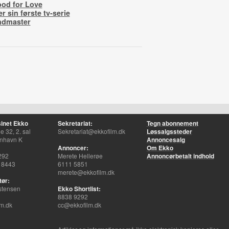
ood for Love
 sin første tv-serie
ndmaster
inet Ekko
Sekretariat:
Tegn abonnement
 32, 2. sal
Sekretariat@ekkofilm.dk
Løssalgssteder
nhavn K
Annoncesalg
Annoncer:
Om Ekko
292
Merete Hellerøe
Annoncørbetalt indhold
 8443
6111 5851
merete@ekkofilm.dk
tør:
stensen
Ekko Shortlist:
8838 9292
m.dk
cc@ekkofilm.dk