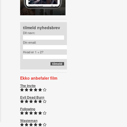
tilmeld nyhedsbrev
Dit navn:
Din email:
Hvad er 1 + 2?
Ekko anbefaler film
The Invite
Evil Dead Burn
Following
Wasteman