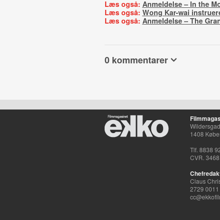
Læs også:
Anmeldelse – In the M
Læs også:
Wong Kar-wai instruerer
Læs også:
Anmeldelse – The Gra
0 kommentarer
Filmmagas
Wildersgade
1408 Købe
Tlf. 8838 9
CVR. 3468
Chefredak
Claus Chri
2729 0011
cc@ekkofil