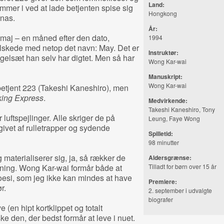
Land:
mer i ved at lade betjenten spise sig
Hongkong
anas.
År:
maj – en måned efter den dato,
1994
n elskede med netop det navn: May. Det er
Instruktør:
egelsæt han selv har digtet. Men så har
Wong Kar-wai
Manuskript:
Wong Kar-wai
 betjent 223 (Takeshi Kaneshiro), men
ing Express
.
Medvirkende:
Takeshi Kaneshiro, Tony
r luftspejlinger. Alle skriger de på
Leung, Faye Wong
ivet af rulletrapper og sydende
Spilletid:
98 minutter
 materialiserer sig, ja, så rækker de
Aldersgrænse:
retning. Wong Kar-wai formår både at
Tilladt for børn over 15 år
poesi, som jeg ikke kan mindes at have
Premiere:
ør.
2. september i udvalgte
biografer
(en hipt kortklippet og totalt
den, der bedst formår at leve i nuet.