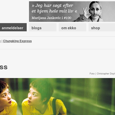
anmeldelser
blogs
om ekko
shop
e
|
Chungking Express
ss
Foto | Christopher Doyl