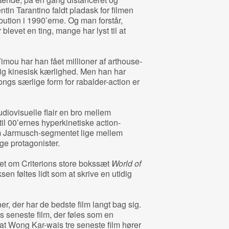
ntin Tarantino faldt pladask for filmen
bution i 1990’erne. Og man forstår,
blevet en ting, mange har lyst til at
ou har han fået millioner af arthouse-
lig kinesisk kærlighed. Men han har
ongs særlige form for rabalder-action er
iovisuelle flair en bro mellem
til 00’ernes hyperkinetiske action-
m Jarmusch-segmentet lige mellem
ge protagonister.
et om Criterions store bokssæt
World of
en føltes lidt som at skrive en utidig
r, der har de bedste film langt bag sig.
s seneste film, der føles som en
at Wong Kar-wais tre seneste film hører