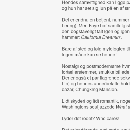
Hendes samvittighed kan ligge på e
og hun har set sig lun på en af s
Det er endnu en betjent, nummer
Leung). Men Faye har samtidig s
den bogstaveligt talt igen og igen
hammer:
California Dreamin’
.
Bare af sted og følg mytologien ti
ingen måde kan se hende i.
Nostalgi og postmodernisme hvirvl
fortællerstemmer, smukke billeder
Der er også et par flagrende sek
Lin) og hendes underbetalte hold 
bazar, Chungking Mansion.
Lidt skyderi og lidt romantik, no
Washingtons souljazzede
What a
Lyder det rodet? Who cares!
Det er bedårende, smilende, smit