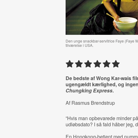
Den unge snackbar-servitrice Faye (Faye W
tilværelse i USA.
De bedste af Wong Kar-wais fil
ugengældt kærlighed, og ingen
Chungking Express
.
Af Rasmus Brendstrup
”Hvis man opbevarede minder på 
udløbsdato? I så fald håber jeg, d
En Hongkong-betjent med nummer