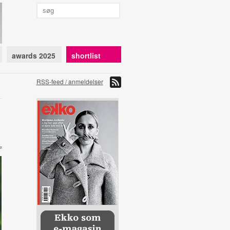
awards 2025
shortlist
RSS-feed / anmeldelser
e