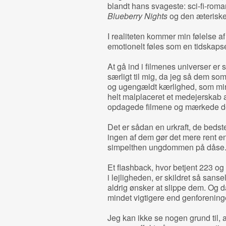
blandt hans svageste: sci-fi-rom
Blueberry Nights
og den æteriske
I realiteten kommer min følelse af
emotionelt føles som en tidskaps
At gå ind i filmenes universer er 
særligt til mig, da jeg så dem so
og ugengældt kærlighed, som min
helt malplaceret et medejerskab 
opdagede filmene og mærkede de
Det er sådan en urkraft, de bedst
ingen af dem gør det mere rent 
simpelthen ungdommen på dåse
Et flashback, hvor betjent 223 og
i lejligheden, er skildret så san
aldrig ønsker at slippe dem. Og d
mindet vigtigere end genforenin
Jeg kan ikke se nogen grund til, 