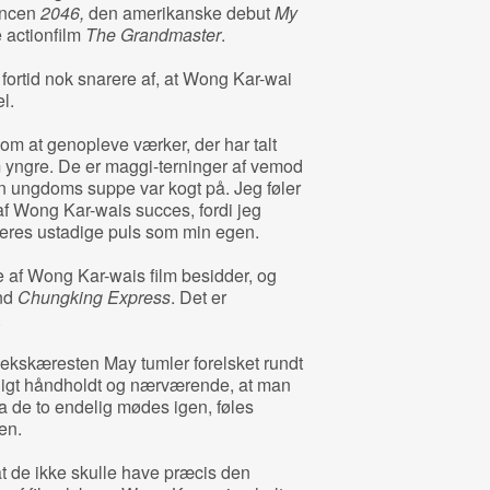
ancen
2046,
den amerikanske debut
My
 actionfilm
The Grandmaster
.
 fortid nok snarere af, at Wong Kar-wai
el.
som at genopleve værker, der har talt
m yngre. De er maggi-terninger af vemod
 ungdoms suppe var kogt på. Jeg føler
af Wong Kar-wais succes, fordi jeg
res ustadige puls som min egen.
e af Wong Kar-wais film besidder, og
end
Chungking Express
. Det er
.
 ekskæresten May tumler forelsket rundt
seligt håndholdt og nærværende, at man
a de to endelig mødes igen, føles
gen.
at de ikke skulle have præcis den