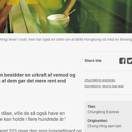
ong) lever i nuet, men har også en drøm om at skifte Hongkong ud med en farverig
Share this
m besidder en urkraft af vemod og
 af dem gør det mere rent end
chungking express
,
hongkong
,
wong kar-wai
Titel:
Chungking Express
dåse, ville de så også have en
e kan holde i flere hundrede år.”
Originaltitel:
Chung Hing sam lam
et 223 giver den som lommefilosof og