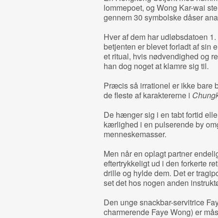
lommepoet, og Wong Kar-wai stem
gennem 30 symbolske dåser an
Hver af dem har udløbsdatoen 1. 
betjenten er blevet forladt af si
et ritual, hvis nødvendighed og r
han dog noget at klamre sig til.
Præcis så irrationel er ikke bare
de fleste af karaktererne i
Chungk
De hænger sig i en tabt fortid elle
kærlighed i en pulserende by omg
menneskemasser.
Men når en oplagt partner endelig
eftertrykkeligt ud i den forkerte 
drille og hylde dem. Det er tragi
set det hos nogen anden instrukt
Den unge snackbar-servitrice Faye 
charmerende Faye Wong) er måske 