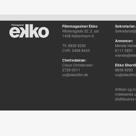
Filmmagasinet Ekko
Sekretariat:
Wildersgade 32, 2. sal
Sekretariat@
1408 København K
Annoncer:
Tlf. 8838 9292
Merete Hell
CVR. 3468 8443
6111 5851
merete@ekko
Chefredaktør:
Claus Christensen
Ekko Shortli
2729 0011
8838 9292
cc@ekkofilm.dk
cc@ekkofilm
Artikler og i
indekseres u
distribueres