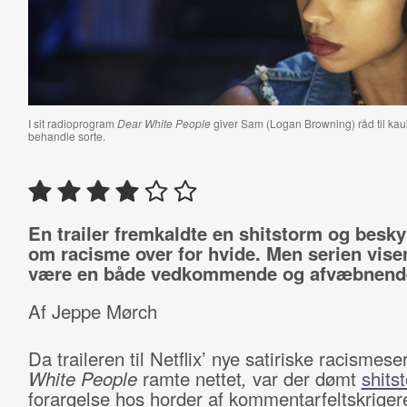
I sit radioprogram
Dear White People
giver Sam (Logan Browning) råd til ka
behandle sorte.
En trailer fremkaldte en shitstorm og besky
om racisme over for hvide. Men serien viser
være en både vedkommende og afvæbnende
Af Jeppe Mørch
Da traileren til Netflix’ nye satiriske racismese
White People
ramte nettet
,
var der dømt
shits
forargelse hos horder af kommentarfeltskriger