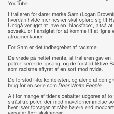
YouTube.
I traileren forklarer mørke Sam (Logan Browni
hvordan hvide mennesker skal opføre sig til H
Undgå venligst at lave en ”blackface”, altså a
sovsekulør i ansigtet for at komme til at ligne 
afroamerikaner.
For Sam er det indbegrebet af racisme.
De vrede på nettet mente, at traileren gav en
patroniserende opsang, og de forstod fiktive 
som racisme affyret af en sort mod hvide.
De forstod ikke konteksten, og alene af den gr
brug for en serie som
Dear White People.
Alt for mange af tidens debatter udgøres af to 
skråsikre poler, der med mavefornemmelse 
hver især forsøger at råbe højere end modpar
versaler iført skyklapper.