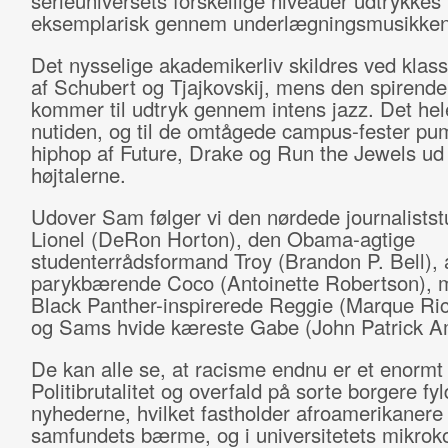
serieuniversets forskellige niveauer udtrykkes
eksemplarisk gennem underlægningsmusikken
Det nysselige akademikerliv skildres ved klas
af Schubert og Tjajkovskij, mens den spirende
kommer til udtryk gennem intens jazz. Det hele
nutiden, og til de omtågede campus-fester pu
hiphop af Future, Drake og Run the Jewels ud 
højtalerne.
Udover Sam følger vi den nørdede journalists
Lionel (DeRon Horton), den Obama-agtige
studenterrådsformand Troy (Brandon P. Bell), 
parykbærende Coco (Antoinette Robertson), mi
Black Panther-inspirerede Reggie (Marque Ri
og Sams hvide kæreste Gabe (John Patrick A
De kan alle se, at racisme endnu er et enormt
Politibrutalitet og overfald på sorte borgere fyl
nyhederne, hvilket fastholder afroamerikaner
samfundets bærme, og i universitetets mikro