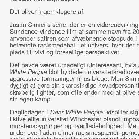
Det bliver ingen klogere af.
Justin Simiens serie, der er en videreudvikling
Sundance-vindende film af samme navn fra 20
anvender satiren som afvæbnende stødpude i
betændte racismedebat i et univers, hvor der h
plads til tvivl og forskellige perspektiver.
Det havde været umådeligt uinteressant, hvis
White People
blot hyldede universitetsradiov
aggressive formaninger til os blege. Men Simi
dygtigt at gøre sin skarpsindige hovedperson ti
skrøbelig fighter, som ofte ender med at blive 
sin egen kamp.
Dagligdagen i
Dear White People
udspiller sig
fiktive eliteuniversitet Winchester blandt impo
murstensbygninger og overfladehøflighed. Men
under overfladen ulmer racismespændingerne,