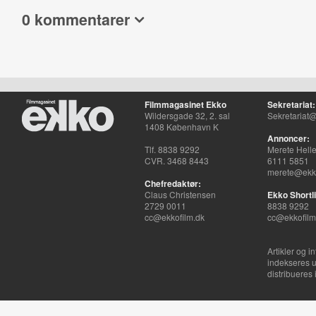
0 kommentarer
Filmmagasinet Ekko
Sekretariat:
Wildersgade 32, 2. sal
Sekretariat@
1408 København K
Annoncer:
Tlf. 8838 9292
Merete Hell
CVR. 3468 8443
6111 5851
merete@ekko
Chefredaktør:
Claus Christensen
Ekko Shortli
2729 0011
8838 9292
cc@ekkofilm.dk
cc@ekkofilm
Artikler og i
indekseres u
distribueres