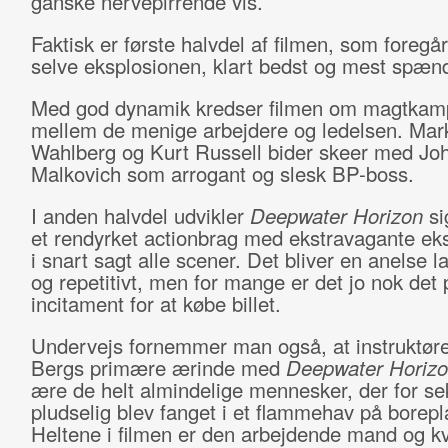
ganske nervepirrende vis.
Faktisk er første halvdel af filmen, som foregå
selve eksplosionen, klart bedst og mest spæn
Med god dynamik kredser filmen om magtka
mellem de menige arbejdere og ledelsen. Mar
Wahlberg og Kurt Russell bider skeer med Jo
Malkovich som arrogant og slesk BP-boss.
I anden halvdel udvikler
Deepwater Horizon
si
et rendyrket actionbrag med ekstravagante ek
i snart sagt alle scener. Det bliver en anelse l
og repetitivt, men for mange er det jo nok det
incitament for at købe billet.
Undervejs fornemmer man også, at instruktør
Bergs primære ærinde med
Deepwater Horiz
ære de helt almindelige mennesker, der for se
pludselig blev fanget i et flammehav på borepl
Heltene i filmen er den arbejdende mand og k