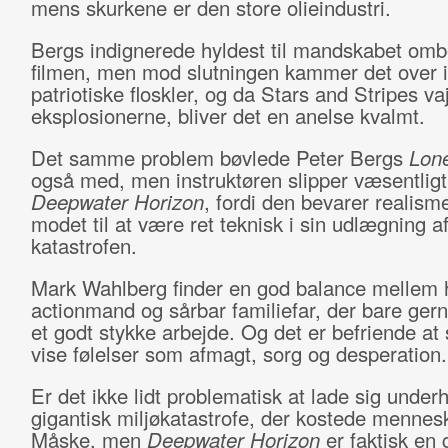
mens skurkene er den store olieindustri.
Bergs indignerede hyldest til mandskabet om
filmen, men mod slutningen kammer det over i
patriotiske floskler, og da Stars and Stripes va
eksplosionerne, bliver det en anelse kvalmt.
Det samme problem bøvlede Peter Bergs
Lone
også med, men instruktøren slipper væsentligt
Deepwater Horizon
, fordi den bevarer realism
modet til at være ret teknisk i sin udlægning a
katastrofen.
Mark Wahlberg finder en god balance mellem 
actionmand og sårbar familiefar, der bare gern
et godt stykke arbejde. Og det er befriende at
vise følelser som afmagt, sorg og desperation.
Er det ikke lidt problematisk at lade sig under
gigantisk miljøkatastrofe, der kostede mennes
Måske, men
Deepwater Horizon
er faktisk en