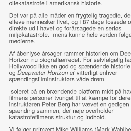
oliekatastrofe i amerikansk historie.
Det var på alle måder en frygtelig tragedie, d
elleve mennesker livet, og i 87 dage fossede o
direkte ud i havet og forårsagede en seriøs
miljøkatastrofe. Imens kunne hele verden følge
medierne.
Af åbenlyse årsager rammer historien om De
Horizon nu biograflærredet. For selvfølgelig la
Hollywood ikke en god og spændende historie
og
Deepwater Horizon
er vitterligt enhver
spændingsfilminstruktørs våde drøm.
Isoleret på en brændende platform midt på hav
filmens personer tvunget til at kæmpe for dere
instruktøren Peter Berg har vævet en gedige
spænding sammen, der nøje overholder
katastrofefilmens struktur og indhold.
Vi følger primært Mike Williams (Mark Wahlber