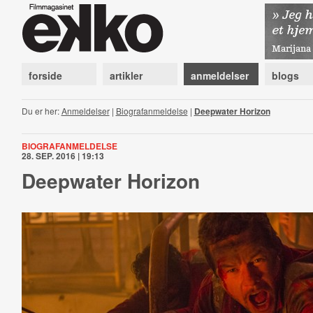
forside
artikler
anmeldelser
blogs
Du er her:
Anmeldelser
|
Biografanmeldelse
|
Deepwater Horizon
BIOGRAFANMELDELSE
28. SEP. 2016 | 19:13
Deepwater Horizon