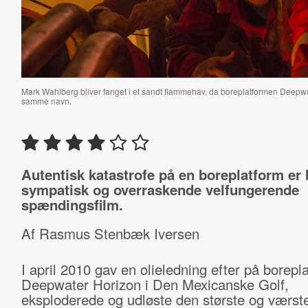
Mark Wahlberg bliver fanget i et sandt flammehav, da boreplatformen Deepwat
samme navn.
Autentisk katastrofe på en boreplatform er 
sympatisk og overraskende velfungerende
spændingsfilm.
Af Rasmus Stenbæk Iversen
I april 2010 gav en olieledning efter på borepl
Deepwater Horizon i Den Mexicanske Golf,
eksploderede og udløste den største og værst