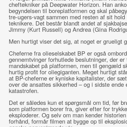
cheftekniker på Deepwater Horizon. Han ank
begyndelsen til boreplatformen og skal påbeg
tre-ugers-vagt sammen med resten af sit hold 
teknikere. Det består blandt andet af sjakbajs
Jimmy (Kurt Russell) og Andrea (Gina Rodrig
Men hurtigt viser det sig, at noget er grueligt g
Cheferne fra olieselskabet BP er også ombord
gennemtvinger forhutlede beslutninger, der er ti
mandskabet på platformen, men til gengæld s
hurtig profit for oliegiganten. Meget hurtigt står
at BP-cheferne er kyniske kapitalister, der sætt
over de ansattes sikkerhed – og i sidste ende e
katastrofen.
Det er således kun et spørgsmål om tid, før b
som platformen borer fra, giver efter for trykke
eksploderer. Og selv om man kender historien
forhånd, formår filmen at bygge op til eksplos