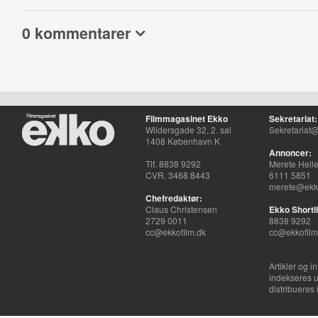
0 kommentarer
Filmmagasinet Ekko
Sekretariat:
Wildersgade 32, 2. sal
Sekretariat@
1408 København K
Annoncer:
Tlf. 8838 9292
Merete Hell
CVR. 3468 8443
6111 5851
merete@ekko
Chefredaktør:
Claus Christensen
Ekko Shortli
2729 0011
8838 9292
cc@ekkofilm.dk
cc@ekkofilm
Artikler og i
indekseres u
distribueres