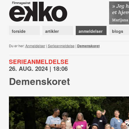
forside
artikler
anmeldelser
blogs
Du er her:
Anmeldelser
|
Serieanmeldelse
|
Demenskoret
SERIEANMELDELSE
26. AUG. 2024 | 18:06
Demenskoret