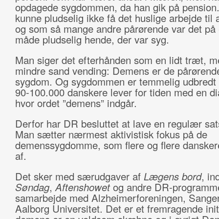
opdagede sygdommen, da han gik på pension
kunne pludselig ikke få det huslige arbejde til 
og som så mange andre pårørende var det på
måde pludselig hende, der var syg.
Man siger det efterhånden som en lidt træt, m
mindre sand vending: Demens er de pårørend
sygdom. Og sygdommen er temmelig udbredt 
90-100.000 danskere lever for tiden med en d
hvor ordet ”demens” indgår.
Derfor har DR besluttet at lave en regulær sat
Man sætter nærmest aktivistisk fokus på de
demenssygdomme, som flere og flere danske
af.
Det sker med særudgaver af
Lægens bord
, in
Søndag
,
Aftenshowet
og andre DR-programme
samarbejde med Alzheimerforeningen, Sange
Aalborg Universitet. Det er et fremragende initi