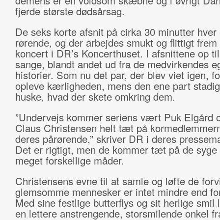
demens er en voldsom skæbne og i øvrigt Da
fjerde største dødsårsag.
De seks korte afsnit på cirka 30 minutter hver 
rørende, og der arbejdes smukt og flittigt fre
koncert i DR’s Koncerthuset. I afsnittene op ti
sange, blandt andet ud fra de medvirkendes e
historier. Som nu det par, der blev viet igen, fo
opleve kærligheden, mens den ene part stadi
huske, hvad der skete omkring dem.
”Undervejs kommer seriens vært Puk Elgård o
Claus Christensen helt tæt på kormedlemmer
deres pårørende,” skriver DR i deres pressema
Det er rigtigt, men de kommer tæt på de syge 
meget forskellige måder.
Christensens evne til at samle og løfte de forv
glemsomme mennesker er intet mindre end fo
Med sine festlige butterflys og sit herlige smil 
en lettere anstrengende, storsmilende onkel fr