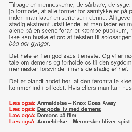
Tilbage er menneskerne, de sårbare, de syge
jo formode, at alle former for samtykke er på p
inden man laver en serie som denne. Alligevel 
stadig ekstremt udstillende, at man lader en 
alene på en scene foran et kæmpe publikum, 
ikke kan huske ét ord af teksten til solosange
båd der gynger
.
Det hele er i en god sags tjeneste. Og vi er nødt
tale om demens og forholde os til den sygdom,
mennesker forsvinde, imens de stadig er her.
Det er blandt andet her, at den føromtalte kle
kommer ind i billedet. Hvis ellers man kan h
Læs også:
Anmeldelse – Knox Goes Away
Læs også:
Det gode liv med demens
Læs også:
Demens på film
Læs også:
Anmeldelse – Mennesker bliver spist