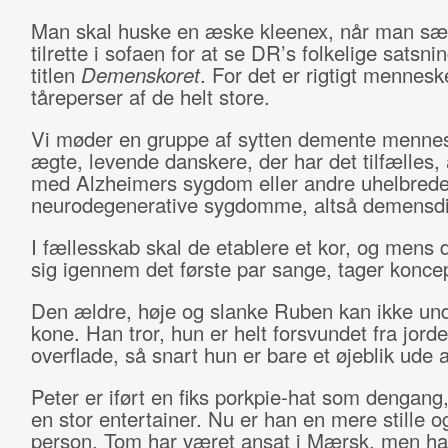
Man skal huske en æske kleenex, når man sæt
tilrette i sofaen for at se DR’s folkelige satsn
titlen
Demenskoret
. For det er rigtigt mennesk
tåreperser af de helt store.
Vi møder en gruppe af sytten demente menne
ægte, levende danskere, der har det tilfælles, 
med Alzheimers sygdom eller andre uhelbrede
neurodegenerative sygdomme, altså demensd
I fællesskab skal de etablere et kor, og mens 
sig igennem det første par sange, tager konce
Den ældre, høje og slanke Ruben kan ikke un
kone. Han tror, hun er helt forsvundet fra jord
overflade, så snart hun er bare et øjeblik ude 
Peter er iført en fiks porkpie-hat som dengang
en stor entertainer. Nu er han en mere stille 
person. Tom har været ansat i Mærsk, men h