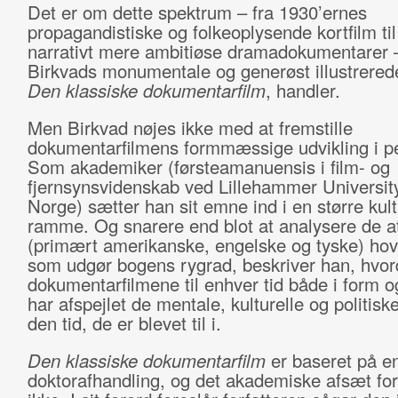
Det er om dette spektrum – fra 1930’ernes
propagandistiske og folkeoplysende kortfilm ti
narrativt mere ambitiøse dramadokumentarer 
Birkvads monumentale og generøst illustrered
Den klassiske dokumentarfilm
, handler.
Men Birkvad nøjes ikke med at fremstille
dokumentarfilmens formmæssige udvikling i p
Som akademiker (førsteamanuensis i film- og
fjernsynsvidenskab ved Lillehammer University
Norge) sætter han sit emne ind i en større kult
ramme. Og snarere end blot at analysere de a
(primært amerikanske, engelske og tyske) ho
som udgør bogens rygrad, beskriver han, hvo
dokumentarfilmene til enhver tid både i form o
har afspejlet de mentale, kulturelle og politiske 
den tid, de er blevet til i.
Den klassiske dokumentarfilm
er baseret på e
doktorafhandling, og det akademiske afsæt fo