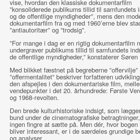
vise, hvordan den klassiske dokumentarfilm
”konsoliderede publikums tillid til samfundets 
og de offentlige myndigheder”, mens den mod
dokumentarfilm fra og med 1960’erne blev sta
”antiautoritær” og ”trodsig”.
”For mange i dag er en rigtig dokumentarfilm 
undergraver publikums tillid til samfundets ind
de offentlige myndigheder,” konstaterer Søren
Med blikket fæstnet på begreberne ”offervilje”
”offermentalitet” beskriver forfatteren udvikli
den afspejles i den dokumentariske film, mell
vendepunkter i det 20. århundrede: Første Ver
og 1968-revolten.
Den brede kulturhistoriske indsigt, som lægger
bund under de cinematografiske betragtninger,
ingen fingre at sætte på. Men dér, hvor bogen 
bliver interessant, er i de særdeles grundige b
og analyser.