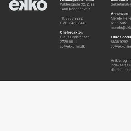
Wildersgade 32, 2. sal
Sekretariat@
1408 København K
Annoncer:
Tlf. 8838 9292
Merete Hell
CVR. 3468 8443
6111 5851
merete@ekko
Chefredaktør:
Claus Christensen
Ekko Shortli
2729 0011
8838 9292
cc@ekkofilm.dk
cc@ekkofilm
Artikler og i
indekseres u
distribueres