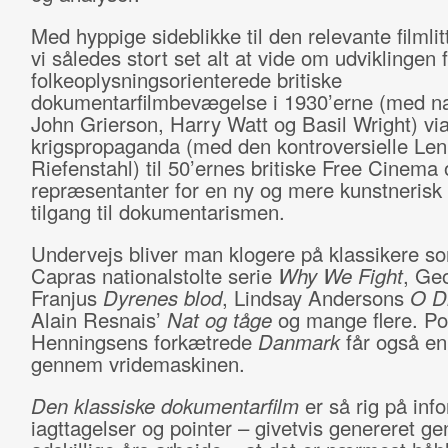
Med hyppige sideblikke til den relevante filmlit
vi således stort set alt at vide om udviklingen 
folkeoplysningsorienterede britiske
dokumentarfilmbevægelse i 1930’erne (med 
John Grierson, Harry Watt og Basil Wright) vi
krigspropaganda (med den kontroversielle Len
Riefenstahl) til 50’ernes britiske Free Cinema
repræsentanter for en ny og mere kunstnerisk 
tilgang til dokumentarismen.
Undervejs bliver man klogere på klassikere s
Capras nationalstolte serie
Why We Fight
, Ge
Franjus
Dyrenes blod
, Lindsay Andersons
O D
Alain Resnais’
Nat og tåge
og mange flere. Po
Henningsens forkætrede
Danmark
får også en
gennem vridemaskinen.
Den klassiske dokumentarfilm
er så rig på inf
iagttagelser og pointer – givetvis genereret g