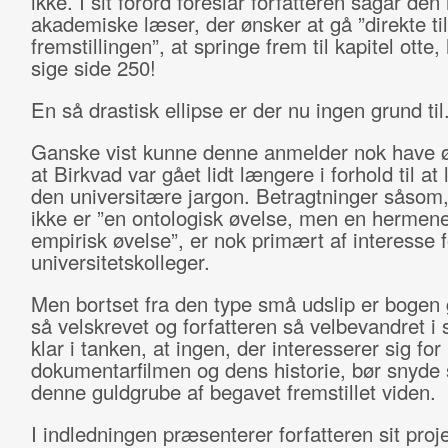
ikke. I sit forord foreslår forfatteren sågar den 
akademiske læser, der ønsker at gå ”direkte til 
fremstillingen”, at springe frem til kapitel otte, 
sige side 250!
En så drastisk ellipse er der nu ingen grund til
Ganske vist kunne denne anmelder nok have ø
at Birkvad var gået lidt længere i forhold til at 
den universitære jargon. Betragtninger såsom
ikke er ”en ontologisk øvelse, men en hermene
empirisk øvelse”, er nok primært af interesse f
universitetskolleger.
Men bortset fra den type små udslip er bogen 
så velskrevet og forfatteren så velbevandret i s
klar i tanken, at ingen, der interesserer sig for
dokumentarfilmen og dens historie, bør snyde s
denne guldgrube af begavet fremstillet viden.
I indledningen præsenterer forfatteren sit proje