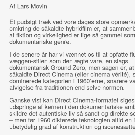
Af Lars Movin
Et pudsigt træk ved vore dages store opmær
omkring de såkaldte hybridfilm er, at sammen
af fiktion og virkelighed er lige så gammel so
dokumentariske genre.
I de senere år har vi vænnet os til at opfatte f
væggen-stilen som den ægte vare, en slags
dokumentarisk Ground Zero, men sagen er, at
såkaldte Direct Cinema (eller cinema vérité),
dominerede kategorien i 1960’erne, snarere va
afvigelse fra traditionen end selve normen.
Ganske vist kan Direct Cinema-formatet siges
udspringe af kernen i den dokumentariske ambi
skildre det autentiske liv så sandt og direkte 
– men før 1960 dikterede teknologien altid en 
ubetydelig grad af konstruktion og iscenesætt