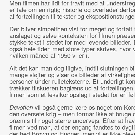
Men filmen har lidt for travlt med at understreg
er tale om en rigtig historie og overlader derfo
af fortællingen til tekster og ekspositionstunge
Der bliver simpelthen vist for meget og fortalt f
anslaget og selve konteksten for filmen præsen
stykke tekst i stedet for med levende billeder. 
også hele tiden med store typer skrives, hvor v
hvilken måned af 1950 vi er i.
Alt det kan man dog tilgive, indtil slutningen bi
mange sløjfer og viser os billeder af virkeligh
personer under rulleteksterne. Et underligt kon
trækker tilskueren baglæns ud af fortællingen 
filmen som et leksikonopslag i stedet for en føl
Devotion
vil også gerne lære os noget om Kor
den oversete krig – men formår ikke at bruge 
præmis til noget større undervejs. Efter at hav
filmen ved man, at der engang fandtes to dygtig
der hed Brown og Hudner, men vi er ikke bleve