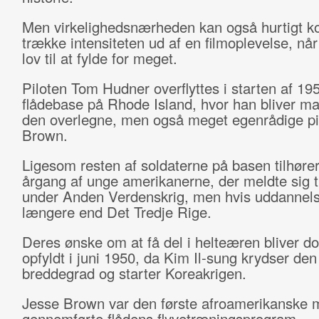
Men virkelighedsnærheden kan også hurtigt ko
trække intensiteten ud af en filmoplevelse, når
lov til at fylde for meget.
Piloten Tom Hudner overflyttes i starten af 195
flådebase på Rhode Island, hvor han bliver m
den overlegne, men også meget egenrådige pi
Brown.
Ligesom resten af soldaterne på basen tilhøre
årgang af unge amerikanerne, der meldte sig t
under Anden Verdenskrig, men hvis uddannel
længere end Det Tredje Rige.
Deres ønske om at få del i helteæren bliver do
opfyldt i juni 1950, da Kim Il-sung krydser den
breddegrad og starter Koreakrigen.
Jesse Brown var den første afroamerikanske 
gennemførte flådens flyvetræningsprogram.