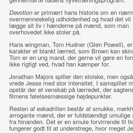
Devotion
er primært hans historie om en nær
overmenneskelig udholdenhed og hvad det vil 
lægge sit liv i hænderne på mænd, som man
overhovedet ikke stoler på.
Hans wingman, Tom Hudner (Glen Powell), e
karakter et blankt lærred, som Brown kan skin
Tom er en ung mand, der gerne vil gøre en for
ikke rigtigt ved, hvad han kæmper for.
Jonathan Majors spiller den stoiske, men ogs
vrede Jesse med stor intensitet. I samspillet 
opstår der et venskab på lærredet, der sagte
filmens følelsesmæssige højdepunkter.
Resten af eskadrillen består af smukke, mørk
arrogante mænd, der er fuldstændigt umulige 
fra hinanden. Det er en smule forvirrende til t
fungerer godt til at understrege, hvor meget J