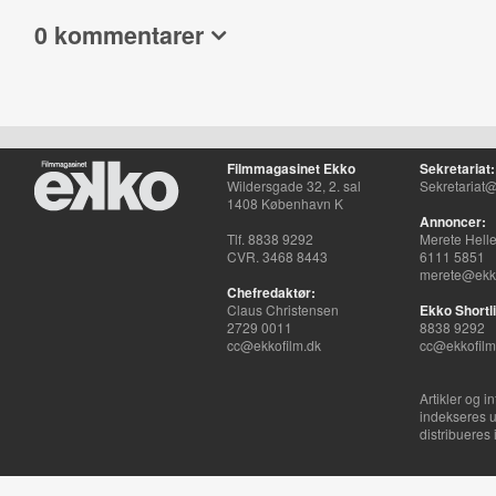
0 kommentarer
Filmmagasinet Ekko
Sekretariat:
Wildersgade 32, 2. sal
Sekretariat@
1408 København K
Annoncer:
Tlf. 8838 9292
Merete Hell
CVR. 3468 8443
6111 5851
merete@ekko
Chefredaktør:
Claus Christensen
Ekko Shortli
2729 0011
8838 9292
cc@ekkofilm.dk
cc@ekkofilm
Artikler og i
indekseres u
distribueres