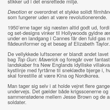
stikker ud i det ensrettede miljø.
Devotion
er overordnet et stykke solidt filmhå
som fungerer uden at være revolutionerende.
1950’erne tager sig næsten altid godt ud, ford
og set-designs vinker til Hollywoods gyldne æ
under en landgang i Cannes får den fuld gas 
flådeuniformer og et besøg af Elizabeth Taylor.
De vellykkede luftscener er blandt andet lavet 
bag
Top Gun: Maverick
og foregår over fantast
landskaber fra New Englands idylliske villakva
kystlinje med fyrtårne til sneklædte bjerge i, h
skal forestille at være Kina og Nordkorea.
Man tager sig selv i at holde vejret flere gange
undervejs. Det gælder både krigsscenerne og 
sammenstødene mellem Jesse Brown og de a
soldater.