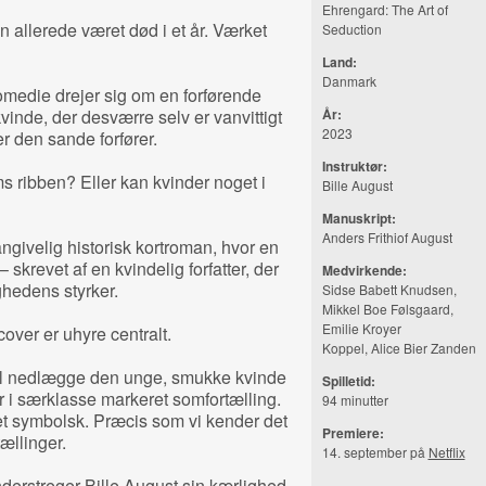
Ehrengard: The Art of
 allerede været død i et år. Værket
Seduction
Land:
Danmark
omedie drejer sig om en forførende
vinde, der desværre selv er vanvittigt
År:
2023
er den sande forfører.
Instruktør:
s ribben? Eller kan kvinder noget i
Bille August
Manuskript:
Anders Frithiof August
ngivelig historisk kortroman, hvor en
– skrevet af en kvindelig forfatter, der
Medvirkende:
ighedens styrker.
Sidse Babett Knudsen,
Mikkel Boe Følsgaard,
Emilie Kroyer
cover er uhyre centralt.
Koppel, Alice Bier Zanden
 vil nedlægge den unge, smukke kvinde
Spilletid:
r i særklasse markeret somfortælling.
94 minutter
oget symbolsk. Præcis som vi kender det
Premiere:
tællinger.
14. september på
Netflix
nderstreger Bille August sin kærlighed