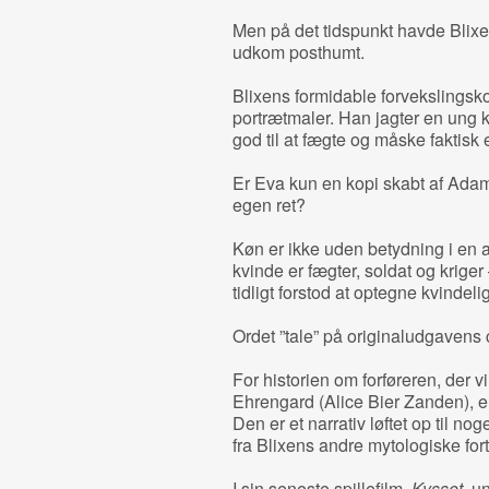
Men på det tidspunkt havde Blixen
udkom posthumt.
Blixens formidable forvekslingsk
portrætmaler. Han jagter en ung k
god til at fægte og måske faktisk 
Er Eva kun en kopi skabt af Adam
egen ret?
Køn er ikke uden betydning i en a
kvinde er fægter, soldat og kriger 
tidligt forstod at optegne kvindel
Ordet ”tale” på originaludgavens 
For historien om forføreren, der
Ehrengard (Alice Bier Zanden), e
Den er et narrativ løftet op til n
fra Blixens andre mytologiske for
I sin seneste spillefilm,
Kysset
, u