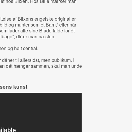
oget hos Blixen. Hos Bille mærker man
else af Blixens engelske original er
lid og munter som et Barn,” eller når
m lader alle sine Blade falde for ét
ilbage”, dirrer man næsten.
men og helt central.
dåner til allersidst, men publikum. I
dan dét hænger sammen, skal man unde
lsens kunst