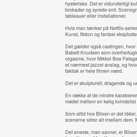
hysteriske. Det er vidunderligt k
brokader og syrede snit. Scenogr
tableauer eller installationer.
Hvis man tænker på Netflix-seri
Kunst, fiktion og fantasi eksploder
Det gælder også castingen, hvor
Babett Knudsen som overhertugind
orgasme, hvor Mikkel Boe Følsgaa
et nærmest jazzet anslag, og hvo
faktisk er hele filmen værd.
Det er skulpturelt, dragende og u
En række af de mindre karakterer 
mødet mellem en kølig kvindelist 
Som altid hos Blixen er det idéer
scenerne sitrer alt imellem dem.
Det eneste, man savner, er Blixen