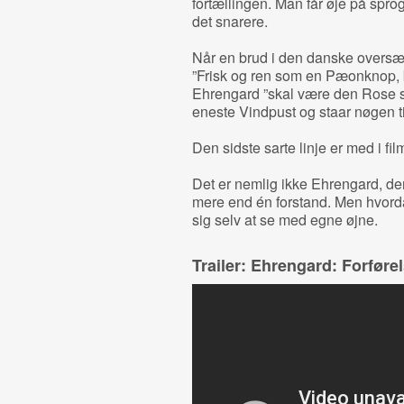
fortællingen. Man får øje på spr
det snarere.
Når en brud i den danske oversætt
”Frisk og ren som en Pæonknop, b
Ehrengard ”skal være den Rose so
eneste Vindpust og staar nøgen t
Den sidste sarte linje er med i fil
Det er nemlig ikke Ehrengard, der 
mere end én forstand. Men hvor
sig selv at se med egne øjne.
Trailer: Ehrengard: Forføre