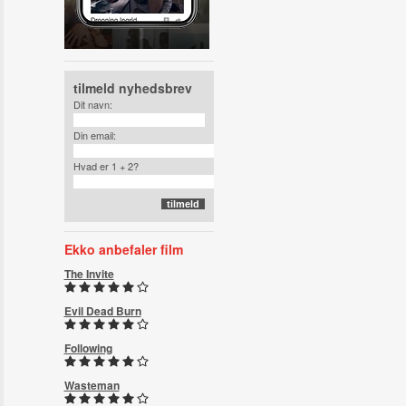
tilmeld nyhedsbrev
Dit navn:
Din email:
Hvad er 1 + 2?
Ekko anbefaler film
The Invite
Evil Dead Burn
Following
Wasteman