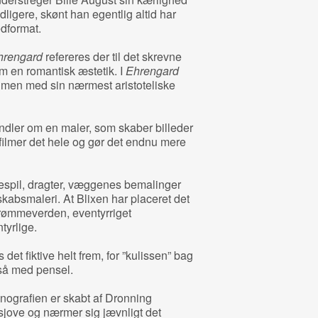
idligere, skønt han egentlig altid har
redformat.
hrengard
refereres der til det skrevne
om en romantisk æstetik. I
Ehrengard
filmen med sin nærmest aristoteliske
handler om en maler, som skaber billeder
 filmer det hele og gør det endnu mere
uespil, dragter, væggenes bemalinger
skabsmaleri. At Blixen har placeret det
drømmeverden, eventyrriget
tyrlige.
et fiktive helt frem, for ”kulissen” bag
tså med pensel.
nografien er skabt af Dronning
sjove og nærmer sig jævnligt det