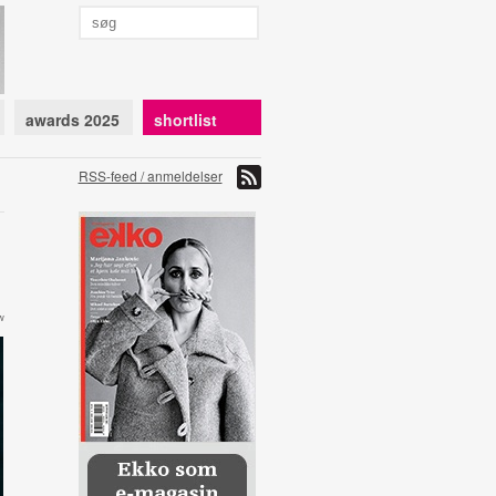
awards 2025
shortlist
RSS-feed / anmeldelser
w