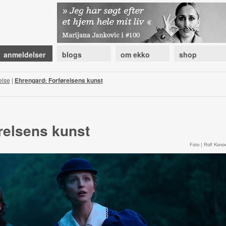
anmeldelser
blogs
om ekko
shop
else
|
Ehrengard: Forførelsens kunst
relsens kunst
Foto | Rolf Kono