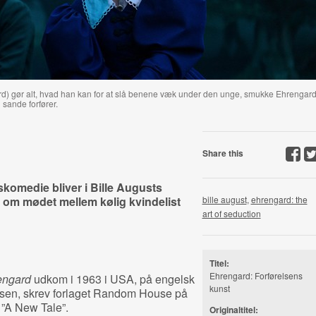
rd) gør alt, hvad han kan for at slå benene væk under den unge, smukke Ehrengar
 sande forfører.
Share this
skomedie bliver i Bille Augusts
 om mødet mellem kølig kvindelist
bille august
,
ehrengard: the
art of seduction
Titel:
Ehrengard: Forførelsens
engard
udkom i 1963 i USA, på engelsk
kunst
sen, skrev forlaget Random House på
 ”A New Tale”.
Originaltitel: