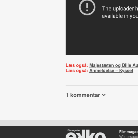
Læs også:
Majestæten og Bille A
Læs også:
Anmeldelse – Kysset
1 kommentar
Filmmagas
Wildersgade