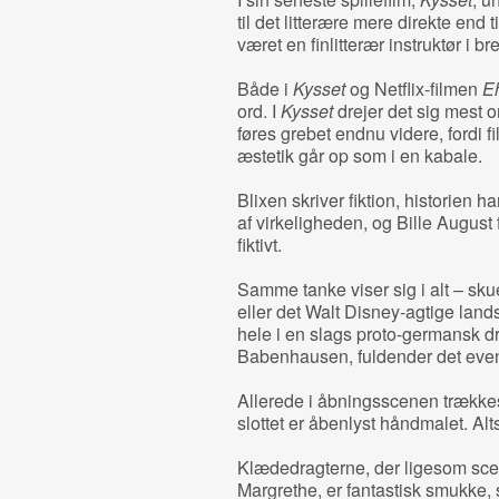
til det litterære mere direkte end t
været en finlitterær instruktør i b
Både i
Kysset
og Netflix-filmen
E
ord. I
Kysset
drejer det sig mest 
føres grebet endnu videre, fordi 
æstetik går op som i en kabale.
Blixen skriver fiktion, historien 
af virkeligheden, og Bille August
fiktivt.
Samme tanke viser sig i alt – sk
eller det Walt Disney-agtige land
hele i en slags proto-germansk 
Babenhausen, fuldender det even
Allerede i åbningsscenen trækkes d
slottet er åbenlyst håndmalet. Al
Klædedragterne, der ligesom sce
Margrethe, er fantastisk smukke, 