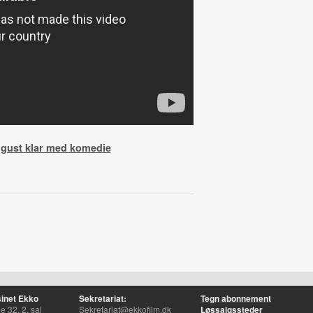
ugust klar med komedie
inet Ekko
Sekretariat:
Tegn abonnement
 32, 2. sal
Sekretariat@ekkofilm.dk
Løssalgssteder