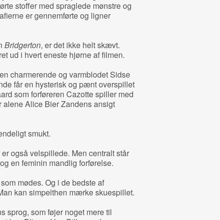
ulørte stoffer med spraglede mønstre og
afierne er gennemførte og ligner
en
Bridgerton
, er det ikke helt skævt.
et ud i hvert eneste hjørne af filmen.
 en charmerende og varmblodet Sidse
e får en hysterisk og pænt overspillet
rd som forføreren Cazotte spiller med
r alene
Alice Bier Zanden
s ansigt
endeligt smukt.
er også velspillede. Men centralt står
og en feminin mandlig forførelse.
, som mødes. Og i de bedste af
 Man kan simpelthen mærke skuespillet.
s sprog, som føjer noget mere til