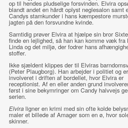
op til hendes pludselige forsvinden. Elvira ops
blandt andet en hårdt oplyst neglesalon samt 
Candys stamkunder i hans kæmpestore mursten
jagten på den forsvundne kvinde.
Samtidig prøver Elvira at hjælpe sin bror Sixt
finde en lejlighed, så han kan komme væk fra
Linda og det miljø, der fodrer hans afhængigh
stoffer.
Ikke sjældent klippes der til Elviras barndoms
(Peter Plaugborg). Han arbejder i politiet og 
involveret i driften af bordellet, hvor Elvira er
receptionist. Af en eller anden grund involver
først i sine bekymringer om Candy halvvejs 
serien.
Elvira
ligner en krimi med sin ofte kolde belys
maler et billede af Amager som en ø, hvor sole
skinner.