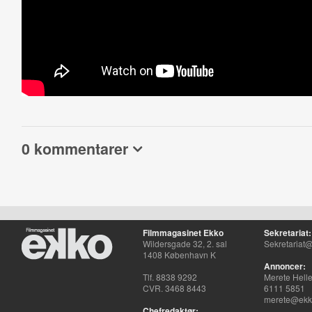
0 kommentarer
Filmmagasinet Ekko
Sekretariat:
Wildersgade 32, 2. sal
Sekretariat@
1408 København K
Annoncer:
Tlf. 8838 9292
Merete Hell
CVR. 3468 8443
6111 5851
merete@ekko
Chefredaktør: