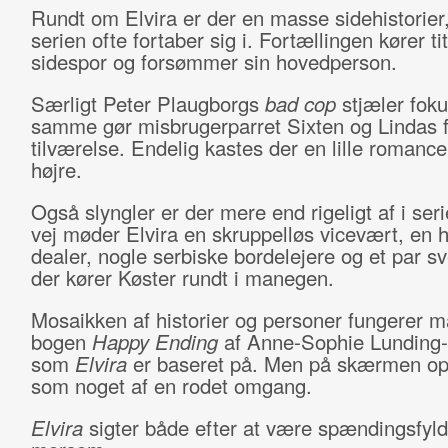
Rundt om Elvira er der en masse sidehistorier
serien ofte fortaber sig i. Fortællingen kører ti
sidespor og forsømmer sin hovedperson.
Særligt Peter Plaugborgs
bad cop
stjæler foku
samme gør misbrugerparret Sixten og Lindas 
tilværelse. Endelig kastes der en lille romance
højre.
Også slyngler er der mere end rigeligt af i seri
vej møder Elvira en skruppelløs vicevært, en 
dealer, nogle serbiske bordelejere og et par s
der kører Køster rundt i manegen.
Mosaikken af historier og personer fungerer m
bogen
Happy Ending
af Anne-Sophie Lunding
som
Elvira
er baseret på. Men på skærmen op
som noget af en rodet omgang.
Elvira
sigter både efter at være spændingsfyld