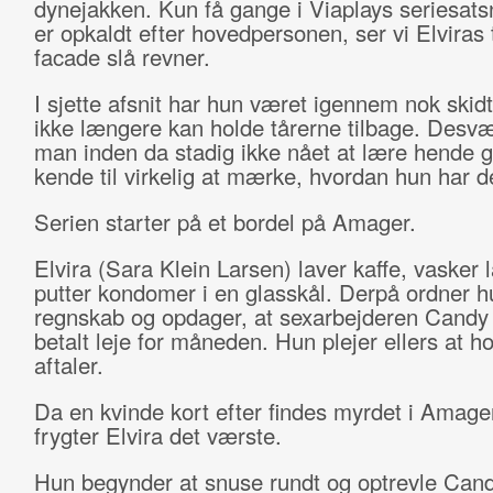
dynejakken. Kun få gange i Viaplays seriesats
er opkaldt efter hovedpersonen, ser vi Elviras 
facade slå revner.
I sjette afsnit har hun været igennem nok skidt 
ikke længere kan holde tårerne tilbage. Desvæ
man inden da stadig ikke nået at lære hende g
kende til virkelig at mærke, hvordan hun har d
Serien starter på et bordel på Amager.
Elvira (Sara Klein Larsen) laver kaffe, vasker 
putter kondomer i en glasskål. Derpå ordner h
regnskab og opdager, at sexarbejderen Candy 
betalt leje for måneden. Hun plejer ellers at h
aftaler.
Da en kvinde kort efter findes myrdet i Amage
frygter Elvira det værste.
Hun begynder at snuse rundt og optrevle Can