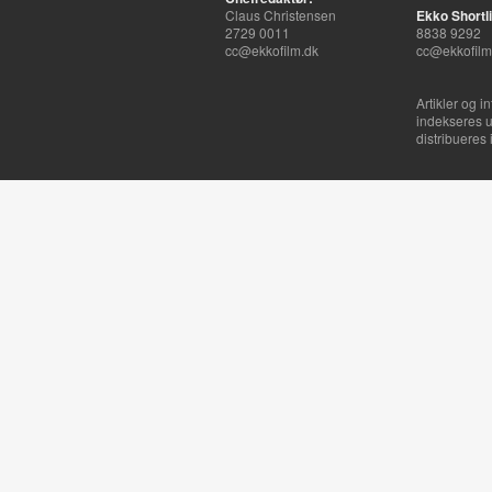
Claus Christensen
Ekko Shortli
2729 0011
8838 9292
cc@ekkofilm.dk
cc@ekkofilm
Artikler og i
indekseres u
distribueres