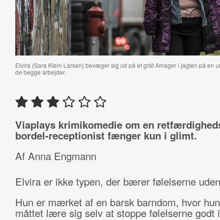
Elvira (Sara Klein Larsen) bevæger sig ud på et gråt Amager i jagten på en un
de begge arbejder.
Viaplays krimikomedie om en retfærdighe
bordel-receptionist fænger kun i glimt.
Af Anna Engmann
Elvira er ikke typen, der bærer følelserne uden
Hun er mærket af en barsk barndom, hvor hun
måttet lære sig selv at stoppe følelserne godt 