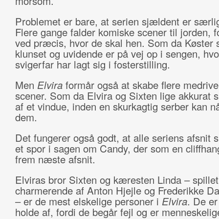
morsom.
Problemet er bare, at serien sjældent er særlig
Flere gange falder komiske scener til jorden, 
ved præcis, hvor de skal hen. Som da Køster 
klunset og uvidende er på vej op i sengen, hv
svigerfar har lagt sig i fosterstilling.
Men
Elvira
formår også at skabe flere medriv
scener. Som da Elvira og Sixten lige akkurat s
af et vindue, inden en skurkagtig serber kan n
dem.
Det fungerer også godt, at alle seriens afsnit 
et spor i sagen om Candy, der som en cliffhan
frem næste afsnit.
Elviras bror Sixten og kæresten Linda – spillet
charmerende af Anton Hjejle og Frederikke D
– er de mest elskelige personer i
Elvira
. De e
holde af, fordi de begår fejl og er menneskeli