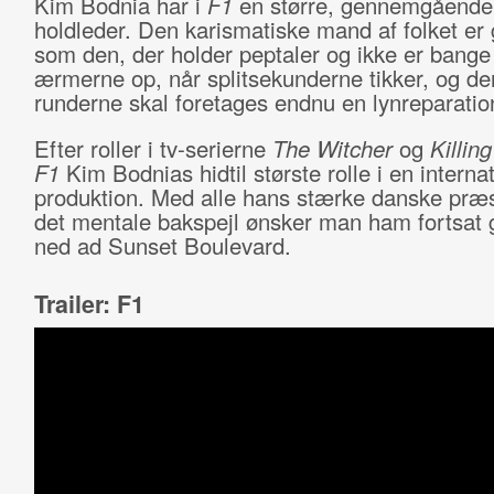
Kim Bodnia har i
F1
en større, gennemgående 
holdleder. Den karismatiske mand af folket er 
som den, der holder peptaler og ikke er bange f
ærmerne op, når splitsekunderne tikker, og de
runderne skal foretages endnu en lynreparatio
Efter roller i tv-serierne
The Witcher
og
Killin
F1
Kim Bodnias hidtil største rolle i en interna
produktion. Med alle hans stærke danske præst
det mentale bakspejl ønsker man ham fortsat g
ned ad Sunset Boulevard.
Trailer: F1