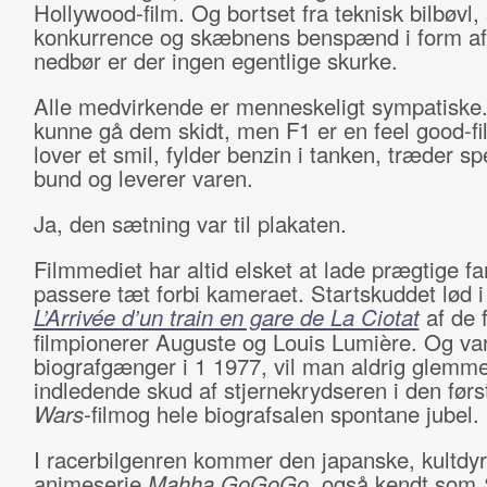
Hollywood-film. Og bortset fra teknisk bilbøvl, 
konkurrence og skæbnens benspænd i form af 
nedbør er der ingen egentlige skurke.
Alle medvirkende er menneskeligt sympatiske
kunne gå dem skidt, men F1 er en feel good-fi
lover et smil, fylder benzin i tanken, træder s
bund og leverer varen.
Ja, den sætning var til plakaten.
Filmmediet har altid elsket at lade prægtige fa
passere tæt forbi kameraet. Startskuddet lød 
L’Arrivée d’un train en gare de La Ciotat
af de 
filmpionerer Auguste og Louis Lumière. Og v
biografgænger i 1 1977, vil man aldrig glemme
indledende skud af stjernekrydseren i den før
Wars
-filmog hele biografsalen spontane jubel.
I racerbilgenren kommer den japanske, kultdy
animeserie
Mahha GoGoGo
, også kendt som