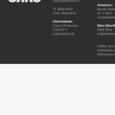
1408 København K
Annoncer:
Tlf. 8838 9292
Merete Hell
CVR. 3468 8443
6111 5851
merete@ekko
Chefredaktør:
Claus Christensen
Ekko Shortli
2729 0011
8838 9292
cc@ekkofilm.dk
cc@ekkofilm
Artikler og i
indekseres u
distribueres