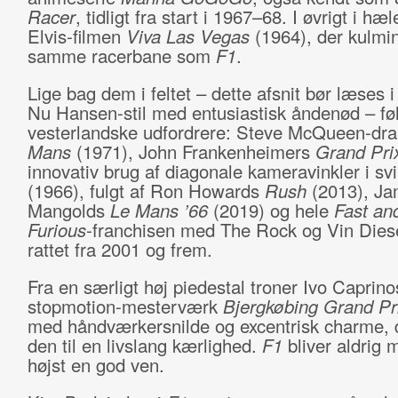
Racer
, tidligt fra start i 1967–68. I øvrigt i hæ
Elvis-filmen
Viva Las Vegas
(1964), der kulmi
samme racerbane som
F1
.
Lige bag dem i feltet – dette afsnit bør læses 
Nu Hansen-stil med entusiastisk åndenød – fø
vesterlandske udfordrere: Steve McQueen-dr
Mans
(1971), John Frankenheimers
Grand Pri
innovativ brug af diagonale kameravinkler i sv
(1966), fulgt af Ron Howards
Rush
(2013), J
Mangolds
Le Mans ’66
(2019) og hele
Fast an
Furious
-franchisen med The Rock og Vin Dies
rattet fra 2001 og frem.
Fra en særligt høj piedestal troner Ivo Caprino
stopmotion-mesterværk
Bjergkøbing Grand Pr
med håndværkersnilde og excentrisk charme, 
den til en livslang kærlighed.
F1
bliver aldrig 
højst en god ven.