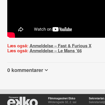
Læs også:
Anmeldelse – Fast & Furious X
Læs også:
Anmeldelse – Le Mans ’66
0 kommentarer
Filmmagasinet Ekko
Sekretariat:
Wildersgade 32, 2. sal
Sekretariat@