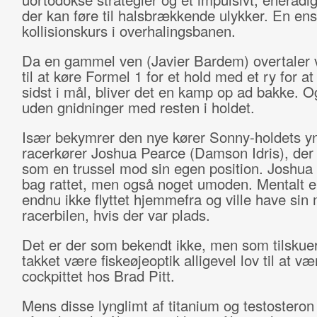
der kan føre til halsbrækkende ulykker. En en
kollisionskurs i overhalingsbanen.
Da en gammel ven (Javier Bardem) overtaler v
til at køre Formel 1 for et hold med et ry for 
sidst i mål, bliver det en kamp op ad bakke. O
uden gnidninger med resten i holdet.
Især bekymrer den nye kører Sonny-holdets y
racerkører Joshua Pearce (Damson Idris), der
som en trussel mod sin egen position. Joshua 
bag rattet, men også noget umoden. Mentalt e
endnu ikke flyttet hjemmefra og ville have sin
racerbilen, hvis der var plads.
Det er der som bekendt ikke, men som tilskuer 
takket være fiskeøjeoptik alligevel lov til at v
cockpittet hos Brad Pitt.
Mens disse lynglimt af titanium og testosteron