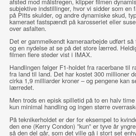
afsted mod målstregen, klipper filmen dynami
subjektive indstillinger, hvor vi sidder som en 
på Pitts skulder, og andre dynamiske skud, ty
kameraet fastspændt på karosseriet eller suse
over asfalten.
Det er gammelkendt kameraarbejde udført så t
og en nydelse at se på det store lærred. Heldig
filmen flere steder vist i IMAX.
Handlingen følger F1-holdet fra racerbane til 
fra land til land. Det har kostet 300 millioner d
cirka 1,9 milliarder kroner – og pengene kan s
lærredet.
Men trods en episk spilletid på to en halv tim
kun minimal handling og ingen større overrask
På teknikerholdet er der for eksempel to kvind
den ene (Kerry Condon) ”kun” er tyve år yngre 
så den del går, som det ville gå i stort set en