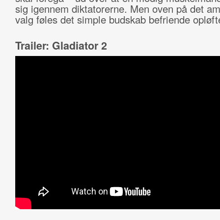
sig igennem diktatorerne. Men oven på det a
valg føles det simple budskab befriende opløf
Trailer: Gladiator 2