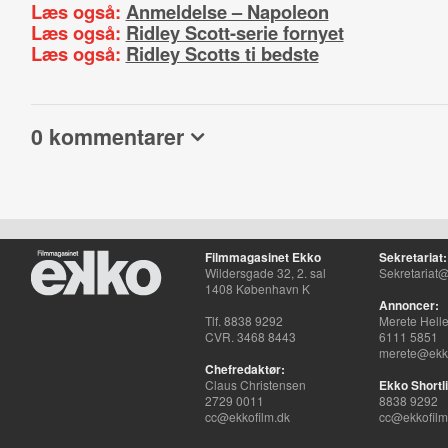
Læs også:
Anmeldelse – Napoleon
Læs også:
Ridley Scott-serie fornyet
Læs også:
Ridley Scotts ti bedste
0 kommentarer
Filmmagasinet Ekko
Sekretariat:
Wildersgade 32, 2. sal
Sekretariat@
1408 København K
Annoncer:
Tlf. 8838 9292
Merete Hell
CVR. 3468 8443
6111 5851
merete@ekko
Chefredaktør:
Claus Christensen
Ekko Shortli
2729 0011
8838 9292
cc@ekkofilm.dk
cc@ekkofilm