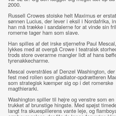
2000.
Russell Crowes stoiske helt Maximus er erstat
sønnen Lucius, der lever i eksil i Nordafrika, 
han må trække i sandalerne for at vinde sin fr
romerne tager ham som slave.
Han spilles af det irske stjernefrø Paul Mescal
lykkes med at overgå Crowe i teatralsk storh
trods store overarme mangler lidt af hans bøff
tyrenakkecharme.
Mescal overstråles af Denzel Washington, der
fest med rollen som gladiator-opdrætteren Mac
som strategisk kæmper sig op i det romerske
magthierarki.
Washington spiller til højre og venstre som en
trukket af brunstige hingste. Med spøjst timede
langt fra skuespillerens vante leje, og flamboy