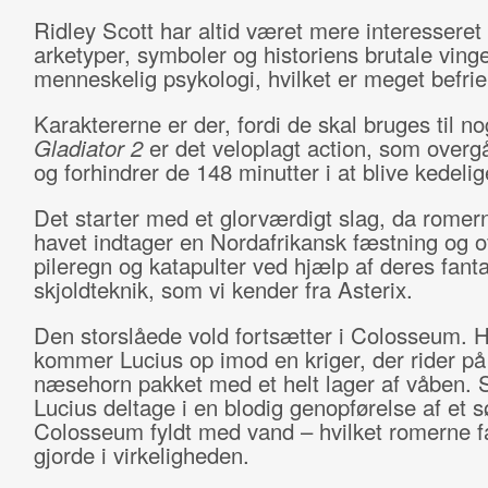
Ridley Scott har altid været mere interesseret 
arketyper, symboler og historiens brutale ving
menneskelig psykologi, hvilket er meget befri
Karaktererne er der, fordi de skal bruges til no
Gladiator 2
er det veloplagt action, som overg
og forhindrer de 148 minutter i at blive kedelig
Det starter med et glorværdigt slag, da romern
havet indtager en Nordafrikansk fæstning og o
pileregn og katapulter ved hjælp af deres fant
skjoldteknik, som vi kender fra Asterix.
Den storslåede vold fortsætter i Colosseum. 
kommer Lucius op imod en kriger, der rider på
næsehorn pakket med et helt lager af våben.
Lucius deltage i en blodig genopførelse af et s
Colosseum fyldt med vand – hvilket romerne f
gjorde i virkeligheden.