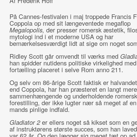
Af Frederik Hoff
På Cannes-festivalen i maj troppede Francis F
Coppola op med sit længeventede megaflop
Megalopolis,
der presser romersk æstetik, filos
mytologi ind i et moderne USA og har
bemærkelsesværdigt lidt at sige om noget som
Ridley Scott går omvendt til værks med
Gladi
han spidder nutidens politiske virkelighed med
fortælling placeret i selve Rom anno 211.
Og selv om 86-årige Scott faktisk er halvandet
end Coppola, har han præsteret en langt mere
sammenhængende og underholdende romers
forestilling, der ikke lugter nær så meget af 
mands pinlige indfald.
Gladiator 2
er ellers noget så kikset som en g
af instruktørens største succes, som han lave
var 62 år. Og den lægger sig meget tæt op ad 