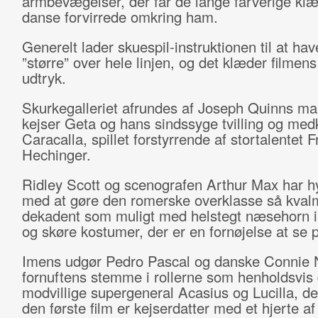
armbevægelser, der får de lange farverige klæd
danse forvirrede omkring ham.
Generelt lader skuespil-instruktionen til at hav
”større” over hele linjen, og det klæder filmen
udtryk.
Skurkegalleriet afrundes af Joseph Quinns ma
kejser Geta og hans sindssyge tvilling og med
Caracalla, spillet forstyrrende af stortalentet F
Hechinger.
Ridley Scott og scenografen Arthur Max har h
med at gøre den romerske overklasse så kva
dekadent som muligt med helstegt næsehorn i
og skøre kostumer, der er en fornøjelse at se 
Imens udgør Pedro Pascal og danske Connie 
fornuftens stemme i rollerne som henholdsvis
modvillige supergeneral Acasius og Lucilla, de
den første film er kejserdatter med et hjerte af