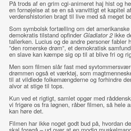
På trods af en grim cgi-animeret haj hist og her
en fornøjelse at se en så vanvittigt et kapitel a
verdenshistorien bragt til live med så meget be
Som symbolsk fortælling om det amerikanske
demokratis tilstand opfinder
Gladiator 2
ikke d
tallerken. Lucius og de andre personer fabler 
”den romerske drøm”, et demokratisk samfund,
en slave kan kæmpe sig op til at blive fri og rig
Men som filmen slår fast med syvtommersvær
drømmen også et værktøj, som magtmenneske
til at vildlede folkemængderne og forhindre de
alvor at stige til tops.
Kun ved et rigtigt, samlet opgør med råddens
vi frigøre os fra løgnen, råber filmen, så hele 
kan høre det.
Filmen har ikke noget godt bud på, hvordan de
skal foregå – ud over at en modig muskelman