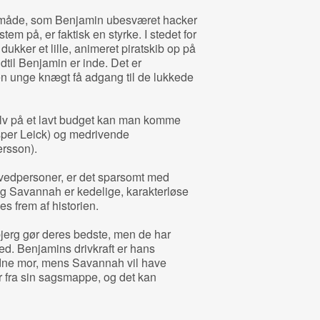
e måde, som Benjamin ubesværet hacker
tem på, er faktisk en styrke. I stedet for
kker et lille, animeret piratskib op på
til Benjamin er inde. Det er
n unge knægt få adgang til de lukkede
 selv på et lavt budget kan man komme
asper Leick) og medrivende
rsson).
ovedpersoner, er det sparsomt med
og Savannah er kedelige, karakterløse
s frem af historien.
erg gør deres bedste, men de har
ed. Benjamins drivkraft er hans
dne mor, mens Savannah vil have
r fra sin sagsmappe, og det kan