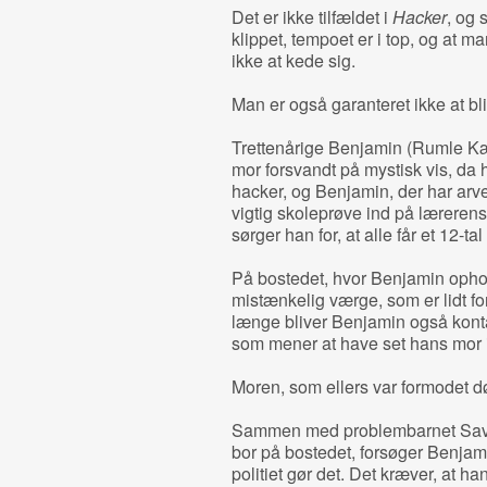
Det er ikke tilfældet i
Hacker
, og 
klippet, tempoet er i top, og at m
ikke at kede sig.
Man er også garanteret ikke at bl
Trettenårige Benjamin (Rumle Kær
mor forsvandt på mystisk vis, da 
hacker, og Benjamin, der har arve
vigtig skoleprøve ind på lærerens
sørger han for, at alle får et 12-­t
På bostedet, hvor Benjamin ophold
mistænkelig værge, som er lidt f
længe bliver Benjamin også kontakt
som mener at have set hans mor 
Moren, som ellers var formodet dø
Sammen med problembarnet Sava
bor på bostedet, forsøger Benjami
politiet gør det. Det kræver, at h