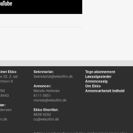
inet Ekko
Sekretariat:
Tegn abonnement
 32, 2. sal
Sekretariat@ekkofilm.dk
Løssalgssteder
nhavn K
Annoncesalg
Annoncer:
Om Ekko
292
Merete Hellerøe
Annoncørbetalt indhold
 8443
6111 5851
merete@ekkofilm.dk
tør:
stensen
Ekko Shortlist:
8838 9292
m.dk
cc@ekkofilm.dk