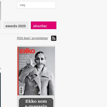
awards 2025
shortlist
RSS-feed / anmeldelser
h