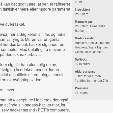
2019
så kan det godt være, at den er raffineret
an faktisk er mere eller mindre garanteret
Instruktør:
Poul Berg
Manuskript:
ive overrasket.
Poul Berg, Rune Kalle
Bjerkø
så) har aldrig kendt sin far, og hans
Medvirkende:
han var yngre. Moren var en genial
Rumle Kærså, Josephine
t hendes talent, hacker sig under en
Højbjerg, Signe Egholm
 computer. Mod betaling fra eleverne
Olsen, Mille Dinesen
al på deres karakterbevis.
Spilletid:
er sig, får han pludselig en ny,
97 minutter
or ivrig og imødekommende. Inden
Aldersgrænse:
et af politiets efterretningstjeneste,
Tilladt for alle, men
i en overvågningsvideo.
frarådes børn under 7 år
Premiere:
d, lever!
28. marts
nnah (Josephine Højbjerg), der også
n at finde sin badass-hacker-mor, før
an selv hacker sig ind i PET’s computere.