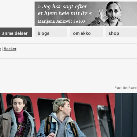
anmeldelser
blogs
om ekko
shop
e
|
Hacker
Foto | Bet Rouric