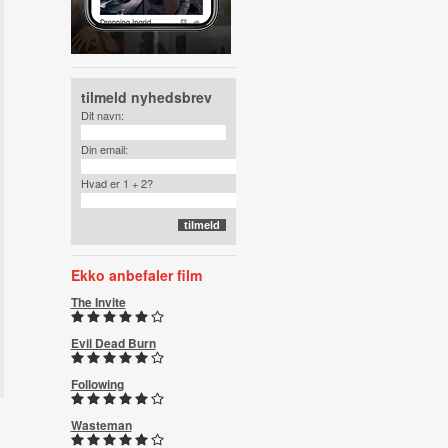
tilmeld nyhedsbrev
Dit navn:
Din email:
Hvad er 1 + 2?
Ekko anbefaler film
The Invite
Evil Dead Burn
Following
Wasteman