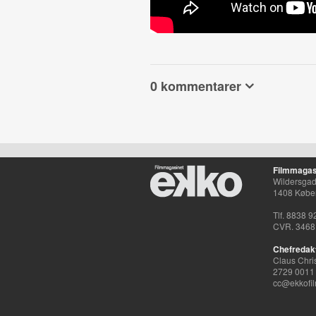
0 kommentarer
Filmmagas
Wildersgade
1408 Købe
Tlf. 8838 9
CVR. 3468
Chefredak
Claus Chri
2729 0011
cc@ekkofil