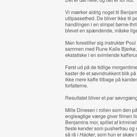
Vi mærker aldrig noget til Benja
utilpassethed. De bliver ikke til p
handlingen i en simpel børne-thr
blevet en spændende, måske lige
Man forestiller sig instruktør Po
sammen med Rune Kalle Bjerkø, f
ekstatiske i en svimlende kaffe­ru
Først ud på de tidlige morgentime
kaster de et søvndrukkent blik p
ikke mere kaffe tilbage på kanden
forfatterne.
Resultatet bliver et par søvngænge
Mille Dinesen i rollen som den p
engleagtige værge giver filmen li
Benjamins mor, spillet af krimin
fleste kender som pusherfrau og 
så rå i
Hacker
, som hun er skæv 