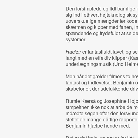
Den forsimplede og lidt barnlig
sig ind i ethvert højteknologisk sys
uoverskuelige mængder tør kode du
skærmen og kipper med fanen, ind
spændende og frydefuldt at se de
systemer.
Hacker
er fantasifuldt lavet, og
langt med en effektiv klipper (K
underlægningsmusik (Uno Helme
Men når det gælder filmens to h
fantasi og indlevelse. Benjamin 
skabeloner, der udelukkende drive
Rumle Kærså og Josephine Højbj
simpelthen ikke nok at arbejde m
indædte søgen efter den forsvun
slettet de mange dårlige rapporte
Benjamin hjælpe hende med.
Det er det hele, og det er for lidt.