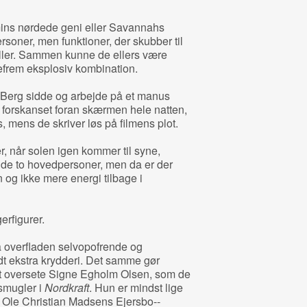
mins nørdede geni eller Savannahs
ersoner, men funktioner, der skubber til
iller. Sammen kunne de ellers være
frem eksplosiv kombination.
ul Berg sidde og arbejde på et manus
orskanset foran skærmen hele natten,
s, mens de skriver løs på filmens plot.
r, når solen igen kommer til syne,
å de to hovedpersoner, men da er der
 og ikke mere energi tilbage i
r­figurer.
å overfladen selvopofrende og
dt ekstra krydderi. Det samme gør
elt oversete Signe Egholm Olsen, som de
smugler i
Nordkraft
. Hun er mindst lige
i Ole Christian Madsens Ejersbo-­