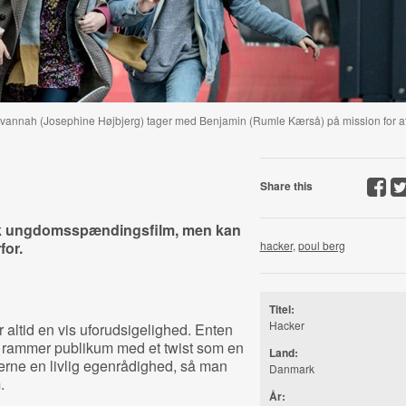
 Savannah (Josephine Højbjerg) tager med Benjamin (Rumle Kærså) på mission for a
Share this
sk ungdomsspændingsfilm, men kan
for.
hacker
,
poul berg
Titel:
Hacker
ltid en vis uforudsigelighed. Enten
g rammer publikum med et twist som en
Land:
ererne en livlig egenrådighed, så man
Danmark
.
År: