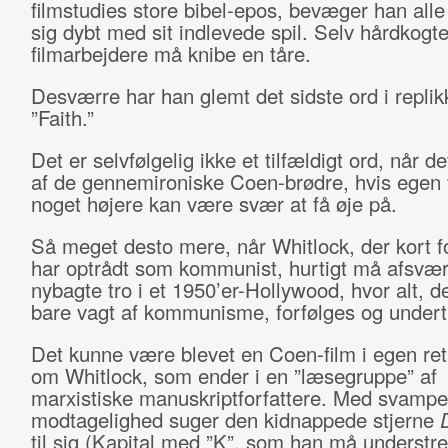
filmstudies store bibel-epos, bevæger han all
sig dybt med sit indlevede spil. Selv hårdkogt
filmarbejdere må knibe en tåre.
Desværre har han glemt det sidste ord i replik
”Faith.”
Det er selvfølgelig ikke et tilfældigt ord, når de
af de gennemironiske Coen-brødre, hvis egen 
noget højere kan være svær at få øje på.
Så meget desto mere, når Whitlock, der kort f
har optrådt som kommunist, hurtigt må afsvær
nybagte tro i et 1950’er-Hollywood, hvor alt, 
bare vagt af kommunisme, forfølges og undert
Det kunne være blevet en Coen-film i egen ret,
om Whitlock, som ender i en ”læsegruppe” af
marxistiske manuskriptforfattere. Med svampe
modtagelighed suger den kidnappede stjerne
til sig (Kapital med ”K”, som han må understre