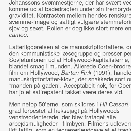
Johanssons svømmestjerne, der har svært ved
komme ud af badedragten under sin frembryd
graviditet. Kontrasten mellem hendes renskur
svømme-image og saftigt vulgære stemmeføri
sjov og sexet. Rollen er dog ikke stort mere e
cameo
.
Latterliggørelsen af de manuskriptforfattere, d
den kommunistiske læsegruppe og presser pen
Sovjetunionen ud af Hollywood-kapitalisterne, 
blandet smag i munden. Allerede Coen-brødre
film om Hollywood,
Barton Fink
(1991), handl
manuskriptforfatter-klovn, der snakkede sort 
”manden på gaden”
.
Acceptabelt nok, for Coe
har jo et satirepatent takket være deres vid.
Men netop 50’erne, som skildres i
Hil
Cæ
sar!
grad forpestet af heksejagt på Hollywoods
venstreorienterede, der blev frataget alle
arbejdsmuligheder i filmbyen. Filmens udleveri
lidt fattig, som en tegneserieudgave af et tragi