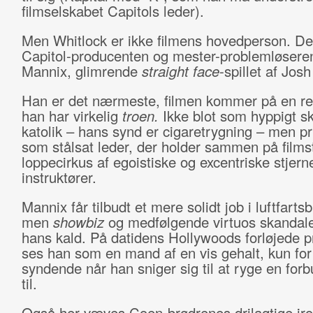
filmselskabet Capitols leder).
Men Whitlock er ikke filmens hovedperson. De
Capitol-producenten og mester-problemløsere
Mannix, glimrende
straight face
-spillet af Josh
Han er det nærmeste, filmen kommer på en reel
han har virkelig
troen.
Ikke blot som hyppigt sk
katolik – hans synd er cigaretrygning – men p
som stålsat leder, der holder sammen på films
loppecirkus af egoistiske og excentriske stjern
instruktører.
Mannix får tilbudt et mere solidt job i luftfarts
men
showbiz
og medfølgende virtuos skandale-
hans kald. På datidens Hollywoods forløjede 
ses han som en mand af en vis gehalt, kun for
syndende når han sniger sig til at ryge en forb
til.
Også her væves Coen-brødrenes drilagtige iron