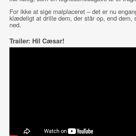
For ikke at sige malplaceret – det er nu enga
klædeligt at drille dem, der står op, end dem, 
ned.
Trailer: Hil Cæsar!