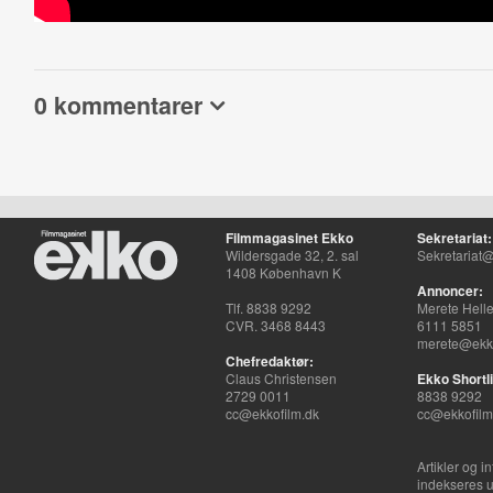
0 kommentarer
Filmmagasinet Ekko
Sekretariat:
Wildersgade 32, 2. sal
Sekretariat@
1408 København K
Annoncer:
Tlf. 8838 9292
Merete Hell
CVR. 3468 8443
6111 5851
merete@ekko
Chefredaktør:
Claus Christensen
Ekko Shortli
2729 0011
8838 9292
cc@ekkofilm.dk
cc@ekkofilm
Artikler og i
indekseres u