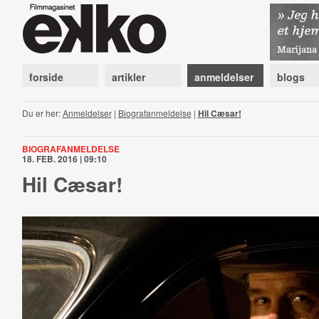
forside
artikler
anmeldelser
blogs
Du er her:
Anmeldelser
|
Biografanmeldelse
|
Hil Cæsar!
BIOGRAFANMELDELSE
18. FEB. 2016 | 09:10
Hil Cæsar!