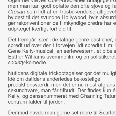
men man kan godt opfatte den ofte sjove og f
Cæsar!
som lidt af en trosbekendelse alligevel
hyldest til det svundne Hollywood, hvis absurd
genrekonventioner de filmkyndige brødre har e
udpræget kærligt forhold til.
Det fremgår især i de talrige genre-pasticher, 
spredt ud over den i forvejen lidt spredte film.
Gene Kelly-musical, en seriewestern, et bibel
Esther Williams-svømmefilm og en sofistikere
society
-komedie.
Nutidens digitale trickoptagelser gør det muligt
idé om datidens anderledes bekostelige
produktionsværdi, men det er nu mest afglans
sekundavare, man får tilbudt. Der findes kun 
Kelly, og dansenummeret med Channing Tatum
centrum falder til jorden.
Derimod havde man gerne set mere til Scarlet