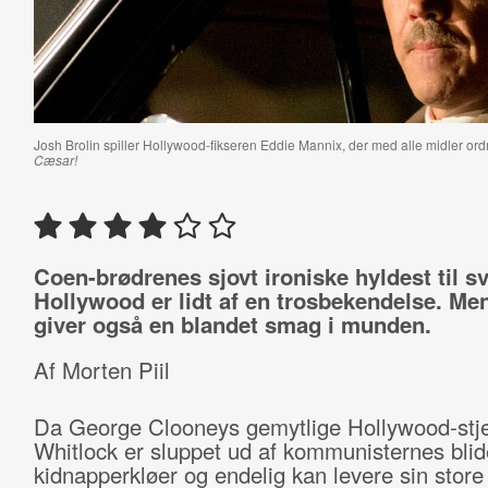
Josh Brolin spiller Hollywood-fikseren Eddie Mannix, der med alle midler or
Cæsar!
Coen-brødrenes sjovt ironiske hyldest til 
Hollywood er lidt af en trosbekendelse. Me
giver også en blandet smag i munden.
Af Morten Piil
Da George Clooneys gemytlige Hollywood-stje
Whitlock er sluppet ud af kommunisternes blid
kidnapperkløer og endelig kan levere sin store t