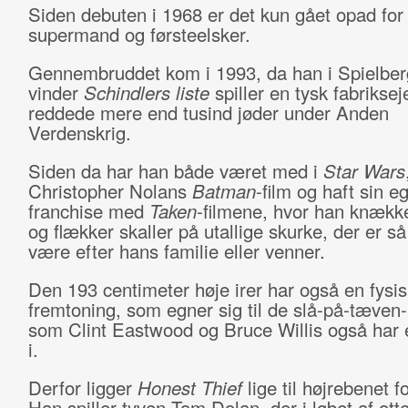
Siden debuten i 1968 er det kun gået opad for
supermand og førsteelsker.
Gennembruddet kom i 1993, da han i Spielber
vinder
Schindlers liste
spiller en tysk fabriksej
reddede mere end tusind jøder under Anden
Verdenskrig.
Siden da har han både været med i
Star Wars
Christopher Nolans
Batman
-film og haft sin e
franchise med
Taken
-filmene, hvor han knækk
og flækker skaller på utallige skurke, der er 
være efter hans familie eller venner.
Den 193 centimeter høje irer har også en fysis
fremtoning, som egner sig til de slå-på-tæven-r
som Clint Eastwood og Bruce Willis også har e
i.
Derfor ligger
Honest Thief
lige til højrebenet f
Han spiller tyven Tom Dolan, der i løbet af otte