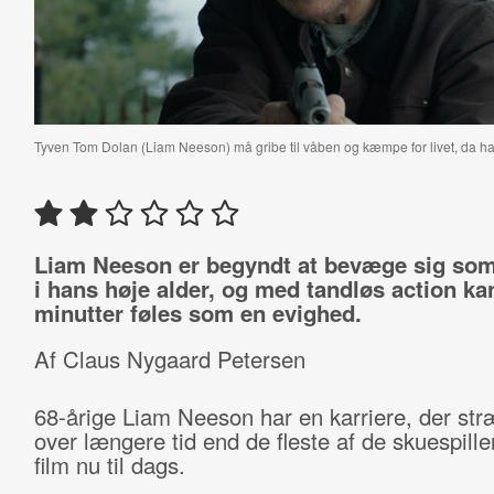
Tyven Tom Dolan (Liam Neeson) må gribe til våben og kæmpe for livet, da han 
Liam Neeson er begyndt at bevæge sig so
i hans høje alder, og med tandløs action ka
minutter føles som en evighed.
Af Claus Nygaard Petersen
68-årige Liam Neeson har en karriere, der str
over længere tid end de fleste af de skuespiller
film nu til dags.