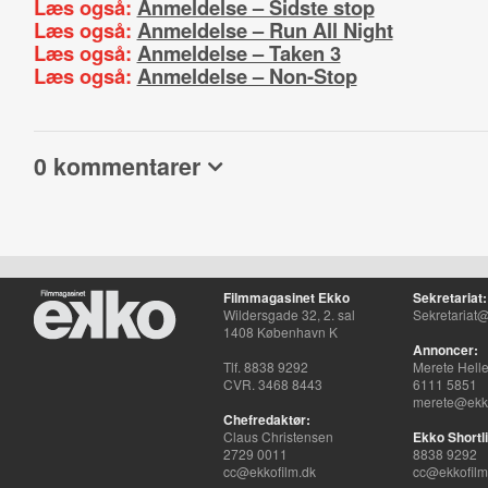
Læs også:
Anmeldelse – Sidste stop
Læs også:
Anmeldelse – Run All Night
Læs også:
Anmeldelse – Taken 3
Læs også:
Anmeldelse – Non-Stop
0 kommentarer
Filmmagasinet Ekko
Sekretariat:
Wildersgade 32, 2. sal
Sekretariat@
1408 København K
Annoncer:
Tlf. 8838 9292
Merete Hell
CVR. 3468 8443
6111 5851
merete@ekko
Chefredaktør:
Claus Christensen
Ekko Shortli
2729 0011
8838 9292
cc@ekkofilm.dk
cc@ekkofilm