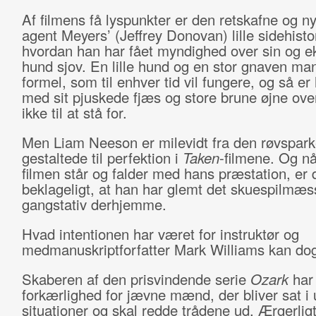
Af filmens få lyspunkter er den retskafne og ny
agent Meyers’ (Jeffrey Donovan) lille sidehisto
hvordan han har fået myndighed over sin og 
hund sjov. En lille hund og en stor gnaven ma
formel, som til enhver tid vil fungere, og så e
med sit pjuskede fjæs og store brune øjne ov
ikke til at stå for.
Men Liam Neeson er milevidt fra den røvspark
gestaltede til perfektion i
Taken
-filmene. Og nå
filmen står og falder med hans præstation, er 
beklageligt, at han har glemt det skuespilmæs
gangstativ derhjemme.
Hvad intentionen har været for instruktør og
medmanuskriptforfatter Mark Williams kan do
Skaberen af den prisvindende serie
Ozark
har
forkærlighed for jævne mænd, der bliver sat i
situationer og skal redde trådene ud. Ærgerligt