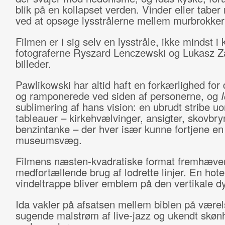
blik på en kollapset verden. Vinder eller tabe
ved at opsøge lysstrålerne mellem murbrokke
Filmen er i sig selv en lysstråle, ikke mindst i k
fotograferne Ryszard Lenczewski og Lukasz Z
billeder.
Pawlikowski har altid haft en forkærlighed for
og ramponerede ved siden af personerne, og
sublimering af hans vision: en ubrudt stribe u
tableauer – kirkehvælvinger, ansigter, skovbry
benzintanke – der hver især kunne fortjene en
museumsvæg.
Filmens næsten-kvadratiske format fremhæver
medfortællende brug af lodrette linjer. En hote
vindeltrappe bliver emblem på den vertikale d
Ida vakler på afsatsen mellem biblen på værel
sugende malstrøm af live-jazz og ukendt skøn