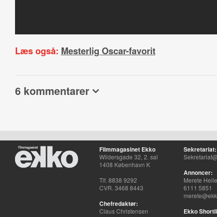
Læs også:
Mesterlig Oscar-favorit
6 kommentarer
Filmmagasinet Ekko
Sekretariat:
Wildersgade 32, 2. sal
Sekretariat@
1408 København K
Annoncer:
Tlf. 8838 9292
Merete Hell
CVR. 3468 8443
6111 5851
merete@ekko
Chefredaktør:
Claus Christensen
Ekko Shortli