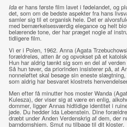
Ida
er hans første film lavet i fødelandet, og pl
det, som om de bedste aspekter fra hans livs
samler sig til et organisk hele. Det er alvorsfu
med bemærkelsesværdig elegance og helt blot
belærende tone, der har præget nogle af instr
tidligere film.
Vi er i Polen, 1962. Anna (Agata Trzebuchows
forældreløs, atten år og opvokset på et katolsk
Hun har aldrig tænkt sig som en del af verden
Så hun tøver, da priorinden insisterer på, at 
nonneløftet skal besøge sin eneste slægtning,
som aldrig har besvaret klostrets henvendelser
Men efter få minutter hos moster Wanda (Aga
Kulesza), der viser sig at være en enlig, alkoh
dommer, ligger Annas hidtidige identitet i ruin
jøde. Du hedder Ida Lebenstein. Dine forældre
dræbt under Anden Verdenskrig af dem, der nu 
barndomshjem. Smut nu tilbage til dit kloster.