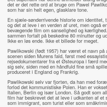
det er det rette ord at bruge om Pawel Pawliko
som har sin helt egen, glasklare tone.
En sjæle-sønderrivende historie om identitet, t
og det at leve i en verden af uret, men også en
bevægende film om sanselighed og kærlighed.
sammen fortalt på beskedne 80 minutter og ud
Ikke en løs ende. Ikke et billede for meget.
Pawlikowski (født 1957) har været et navn på 
scenen siden Murens fald, først med essayisti
rejsedokumentarer fra et Østeuropa i færd med
sig selv, siden med en håndfuld fine små spille
produceret i England og Frankrig.
Pawlikowski selv var fjorten, da han med foræ
forlod det kommunistiske Polen. Han er vokset
Italien, Berlin og især London. Så godt som al
film har beskrevet det at leve i udkanten af et
som immigrant, som turist eller som småkrimin