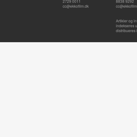
2729 0011
8838 9292
cc@ekkofilm.dk
cc@ekkofilm
Artikler og i
indekseres u
distribueres