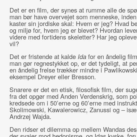
Det er en film, der synes at rumme alle de sp
man bør have overvejet som menneske, inde
kaster sin jordiske skal: Hvem er jeg? Hvad be
og miljø for, hvem jeg er blevet? Hvordan lev
videre med fortidens skeletter? Har jeg oplevet
vil?
Det er fristende at kalde
Ida
for en åndelig fil
man gør regnestykket op, er det tydeligt, at per
en åndelig frelse trækker mindre i Pawlikowski
eksempel Dreyer eller Bresson.
Snarere er det en etisk, filosofisk film, der su
fra det opgør med Anden Verdenskrig, som pol
kredsede om i 50’erne og 60’erne med instruk
Skolimowski, Kawalerowicz, Zanussi og – isæ
Andrzej Wajda.
Den ridser et dilemma op mellem Wandas desi
der svajer mod hedonisme, og Idas kyske, for