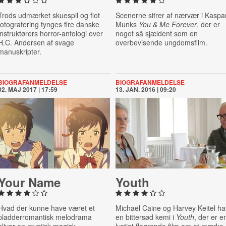
Trods udmærket skuespil og flot
Scenerne sitrer af nærvær i Kaspa
fotografering tynges fire danske
Munks
You & Me Forever
, der er
instruktørers horror-antologi over
noget så sjældent som en
H.C. Andersen af svage
overbevisende ungdomsfilm.
manuskripter.
BIOGRAFANMELDELSE
BIOGRAFANMELDELSE
02. MAJ 2017 | 17:59
13. JAN. 2016 | 09:20
Your Name
Youth
Hvad der kunne have været et
Michael Caine og Harvey Keitel ha
pladderromantisk melodrama
en bittersød kemi i
Youth
, der er e