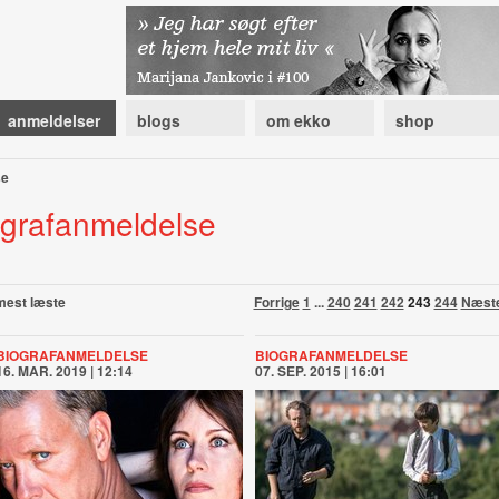
anmeldelser
blogs
om ekko
shop
se
ografanmeldelse
mest læste
Forrige
1
...
240
241
242
243
244
Næst
BIOGRAFANMELDELSE
BIOGRAFANMELDELSE
16. MAR. 2019 | 12:14
07. SEP. 2015 | 16:01