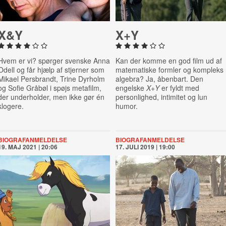
X&Y
X+Y
Hvem er vi? spørger svenske Anna
Kan der komme en god film ud af
Odell og får hjælp af stjerner som
matematiske formler og kompleks
Mikael Persbrandt, Trine Dyrholm
algebra? Ja, åbenbart. Den
og Sofie Gråbøl i spøjs metafilm,
engelske
X+Y
er fyldt med
der underholder, men ikke gør én
personlighed, intimitet og lun
klogere.
humor.
BIOGRAFANMELDELSE
BIOGRAFANMELDELSE
19. MAJ 2021 | 20:06
17. JULI 2019 | 19:00