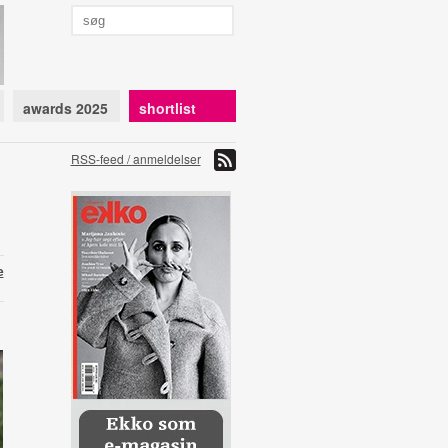
awards 2025
shortlist
RSS-feed / anmeldelser
e