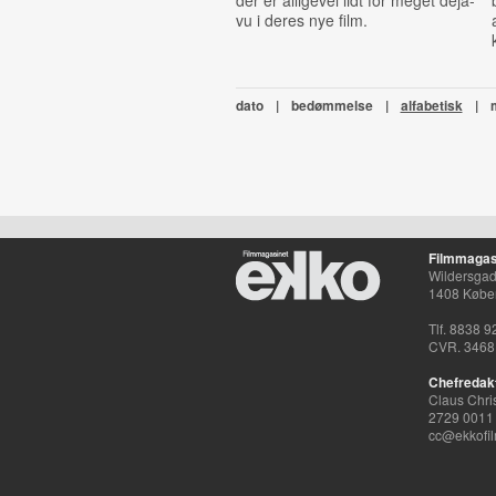
der er alligevel lidt for meget deja-
vu i deres nye film.
dato
|
bedømmelse
|
alfabetisk
|
Filmmagas
Wildersgade
1408 Købe
Tlf. 8838 9
CVR. 3468
Chefredak
Claus Chri
2729 0011
cc@ekkofil