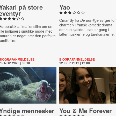
Yakari på store
Yao
eventyr
Omar Sy fra
De urørlige
sørger for
charmen i fransk komediedrama,
Europæisk animationsfilm om en
der kun sjældent sætter gang i
lille indianers smukke møde med
lattermusklerne og tårekanalerne.
naturen er noget nær den perfekte
familiefilm.
BIOGRAFANMELDELSE
BIOGRAFANMELDELSE
28. NOV. 2025 | 08:10
12. SEP. 2012 | 12:00
Yndige mennesker
You & Me Forever