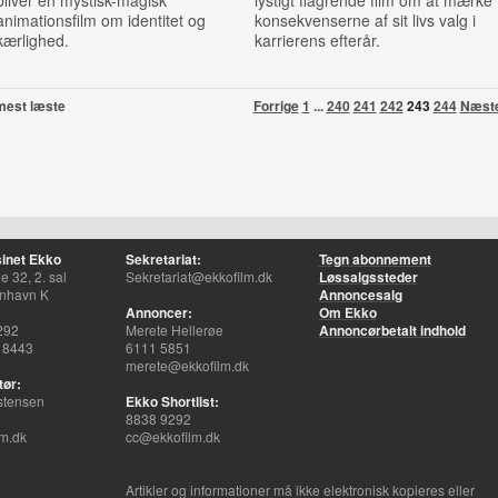
bliver en mystisk-magisk
lystigt flagrende film om at mærke
animationsfilm om identitet og
konsekvenserne af sit livs valg i
kærlighed.
karrierens efterår.
mest læste
Forrige
1
...
240
241
242
243
244
Næst
inet Ekko
Sekretariat:
Tegn abonnement
 32, 2. sal
Sekretariat@ekkofilm.dk
Løssalgssteder
nhavn K
Annoncesalg
Annoncer:
Om Ekko
292
Merete Hellerøe
Annoncørbetalt indhold
 8443
6111 5851
merete@ekkofilm.dk
tør:
stensen
Ekko Shortlist:
8838 9292
m.dk
cc@ekkofilm.dk
Artikler og informationer må ikke elektronisk kopieres eller