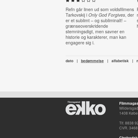
Refn går linen ud som voldsfilmens
Tarkovskij i
Only God Forgives
, der
er et sublimt – og subliminalt! –
grænseoverskridende
stemningsdigt, men savner en
historie og karakterer, man kan
engagere sig i.
dato
|
bedømmelse
|
alfabetisk
|
Filmmagas
Wildersgade
1408 Købe
Tlf. 8838 9
CVR. 3468
Chefredak