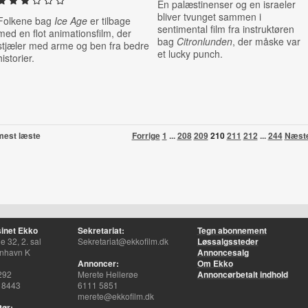
En palæstinenser og en israeler
bliver tvunget sammen i
Folkene bag
Ice Age
er tilbage
sentimental film fra instruktøren
med en flot animationsfilm, der
bag
Citronlunden
, der måske var
stjæler med arme og ben fra bedre
et lucky punch.
historier.
mest læste
Forrige
1
...
208
209
210
211
212
...
244
Næst
inet Ekko
Sekretariat:
Tegn abonnement
 32, 2. sal
Sekretariat@ekkofilm.dk
Løssalgssteder
nhavn K
Annoncesalg
Annoncer:
Om Ekko
292
Merete Hellerøe
Annoncørbetalt indhold
 8443
6111 5851
merete@ekkofilm.dk
tør: