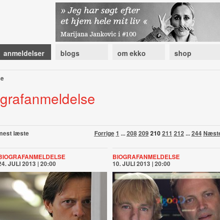
anmeldelser
blogs
om ekko
shop
se
ografanmeldelse
mest læste
Forrige
1
...
208
209
210
211
212
...
244
Næst
BIOGRAFANMELDELSE
BIOGRAFANMELDELSE
24. JULI 2013 | 20:00
10. JULI 2013 | 20:00