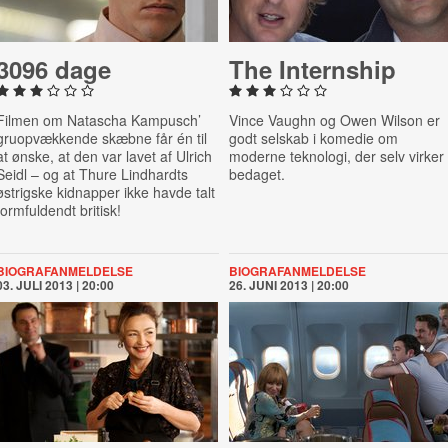
3096 dage
The In­tern­ship
Filmen om Natascha Kampusch’
Vince Vaughn og Owen Wilson er
gruopvækkende skæbne får én til
godt selskab i komedie om
at ønske, at den var lavet af Ulrich
moderne teknologi, der selv virker
Seidl – og at Thure Lindhardts
bedaget.
østrigske kidnapper ikke havde talt
formfuldendt britisk!
BIOGRAFANMELDELSE
BIOGRAFANMELDELSE
03. JULI 2013 | 20:00
26. JUNI 2013 | 20:00