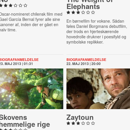
Elephants
Oscar-nomineret chilensk film med
Gael García Bernal fyrer alle sine
En børnefilm for voksne. Sådan
kanoner af, inden der er gået en
føles Daniel Borgmans debutfilm,
halv time.
der trods en hjerteskærende
hovedrolle drukner i poesifyld og
symbolske replikker.
BIOGRAFANMELDELSE
BIOGRAFANMELDELSE
23. MAJ 2013 | 01:31
22. MAJ 2013 | 20:00
Skovens
Zaytoun
hemmelige rige