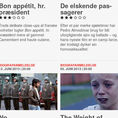
Bon appétit, hr.
De elskende pas­
præsident
sa­ge­rer
Trods delikate close-ups af franske
Efter et par mørke sjæletimer har
hofretter lugter
Bon appétit, hr.
Pedro Almodóvar brug for lidt
præsident
mere af gammel
uforpligtende sjov og ballade – og
Camembert end haute cuisine.
hans nyeste film er en camp-farce
der trodsigt dyrker sin
homoseksualitet.
BIOGRAFANMELDELSE
BIOGRAFANMELDELSE
12. JUNI 2013 | 20:00
05. JUNI 2013 | 20:00
No
The Weight of