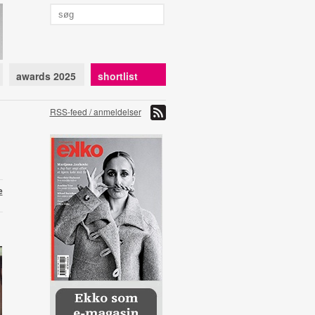
awards 2025
shortlist
RSS-feed / anmeldelser
e