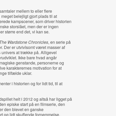
amtaler mellem to eller flere
 meget belejligt gjort plads til at
rede kampscener, som driver historien
ske storslået, men der er ingen
r større end det, vi kan se.
The Wardstone Chronicles
, en serie på
r. Der er utvivlsomt været masser af
 univers at trække på. Alligevel
erudviklet. Ikke bare hvad angår
agiske genstande, personerne og
lve karakterernes motivation for at
nge tilfælde uklar.
r i historien og for lidt tid, til at
dspillet helt i 2012 og altså har ligget på
 den episke start på en filmserie, den
t er den blevet en ganske
t og lidt skuffende fornemmelse.