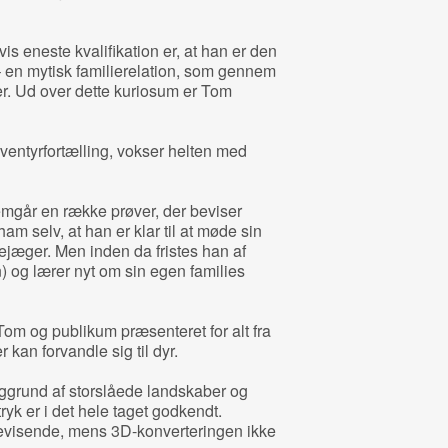
s eneste kvalifikation er, at han er den
 en mytisk familierelation, som gennem
ner. Ud over dette kuriosum er Tom
ventyrfortælling, vokser helten med
emgår en række prøver, der beviser
m selv, at han er klar til at møde sin
jæger. Men inden da fristes han af
 og lærer nyt om sin egen families
om og publikum præsenteret for alt fra
 kan forvandle sig til dyr.
ggrund af storslåede landskaber og
tryk er i det hele taget godkendt.
bevisende, mens 3D-konverteringen ikke