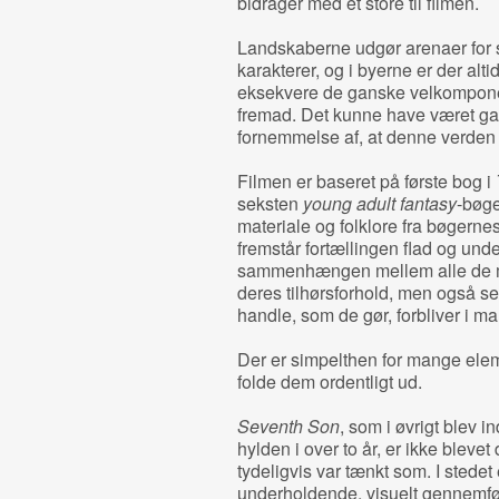
bidrager med et store til filmen.
Landskaberne udgør arenaer for s
karakterer, og i byerne er der altid
eksekvere de ganske velkompone
fremad. Det kunne have været gan
fornemmelse af, at denne verden e
Filmen er baseret på første bog i
seksten
young adult fantasy
-bøge
materiale og folklore fra bøgernes
fremstår fortællingen flad og und
sammenhængen mellem alle de m
deres tilhørsforhold, men også se
handle, som de gør, forbliver i ma
Der er simpelthen for mange elemente
folde dem ordentligt ud.
Seventh Son
, som i øvrigt blev in
hylden i over to år, er ikke blevet
tydeligvis var tænkt som. I stede
underholdende, visuelt gennemfør