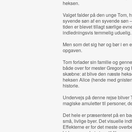
heksen.
Valget falder på den unge Tom, hvi
syvende søn af en syvende søn –
tiden er blevet tillagt særlige ev
indledningsvis temmelig uduelig.
Men som det sig hør og bør i en e
opgaven.
Tom forlader sin familie og genn
både over for mester Gregory og ha
skæbne: at blive den næste hekse
heksen Alice (hende med gnisten)
historie.
Undervejs på denne rejse bliver T
magiske amuletter til personer, der
Det hele er præsenteret på en ba
små, livlige byer. Det visuelle ind
Effekterne er for det meste over