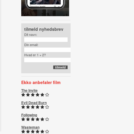
tilmeld nyhedsbrev
Dit navn:
Din email:
Hvad er 1 + 2?
Ekko anbefaler film
The Invite
Evil Dead Burn
Following
Wasteman