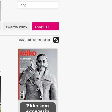
awards 2025
shortlist
RSS-feed / anmeldelser
h