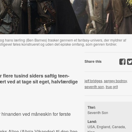
og hans lærling (Ben Barnes) trasker gennem et fantasy-univers, der myldrer af
ligevel føles konstrueret og uden det episke omfang, som genren fordrer.
Share this
flere tusind siders saftig teen-
ært ved at tage sit eget, halvfærdige
jeff bridges
,
sergey bodrov
,
seventh son
,
true grit
Titel:
Seventh Son
er hinanden ved måneskin for første
Land:
USA, England, Canada,
s Alice (Alicia Vikander) til den lige
Kina