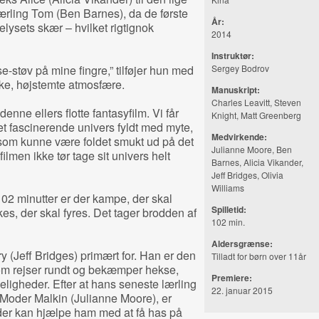
ling Tom (Ben Barnes), da de første
År:
lysets skær – hvilket rigtignok
2014
Instruktør:
e-støv på mine fingre,” tilføjer hun med
Sergey Bodrov
ske, højstemte atmosfære.
Manuskript:
Charles Leavitt, Steven
nne ellers flotte fantasyfilm. Vi får
Knight, Matt Greenberg
 et fascinerende univers fyldt med myte,
Medvirkende:
, som kunne være foldet smukt ud på det
Julianne Moore, Ben
ilmen ikke tør tage sit univers helt
Barnes, Alicia Vikander,
Jeff Bridges, Olivia
Williams
å 102 minutter er der kampe, der skal
Spilletid:
s, der skal fyres. Det tager brodden af
102 min.
Aldersgrænse:
y (Jeff Bridges) primært for. Han er den
Tilladt for børn over 11år
som rejser rundt og bekæmper hekse,
Premiere:
igheder. Efter at hans seneste lærling
22. januar 2015
Moder Malkin (Julianne Moore), er
 der kan hjælpe ham med at få has på