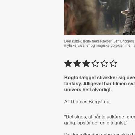
Den kutteklædte heksejæger (Jeff Bridges) 
mytiske væsner og magiske objekter, men al
Bogforlægget strækker sig over 
fantasy. Alligevel har filmen sv
univers helt alvorligt.
Af Thomas Borgstrup
”Det siges, at når to udkårne rør
gang, opstår der en blå gnist.”
Det fortæller den unge, smukke hek