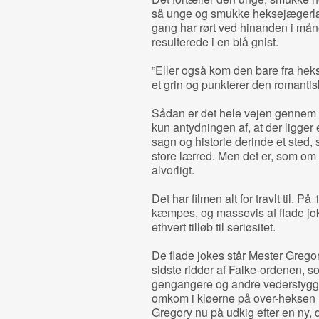
så unge og smukke heksejægerlær
gang har rørt ved hinanden i måne
resulterede i en blå gnist.
”Eller også kom den bare fra heks
et grin og punkterer den romanti
Sådan er det hele vejen gennem de
kun antydningen af, at der ligger
sagn og historie derinde et sted
store lærred. Men det er, som om f
alvorligt.
Det har filmen alt for travlt til. P
kæmpes, og massevis af flade joke
ethvert tilløb til seriøsitet.
De flade jokes står Mester Gregor
sidste ridder af Falke-ordenen, 
gengangere og andre vederstyggel
omkom i kløerne på over-heksen 
Gregory nu på udkig efter en ny,