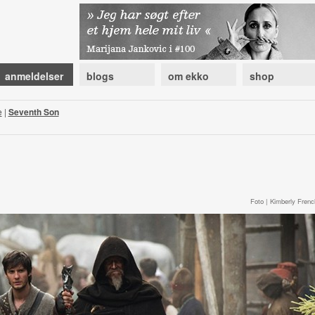
anmeldelser
blogs
om ekko
shop
e
|
Seventh Son
Foto | Kimberly Frenc