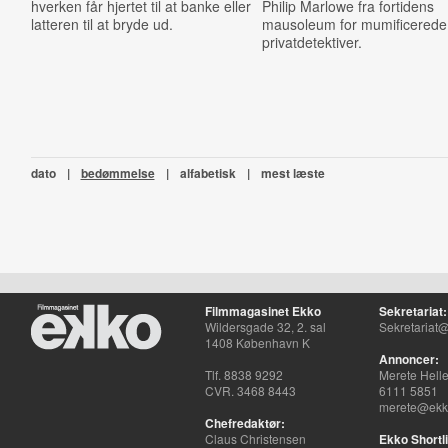
hverken får hjertet til at banke eller
Philip Marlowe fra fortidens
latteren til at bryde ud.
mausoleum for mumificerede
privatdetektiver.
dato
|
bedømmelse
|
alfabetisk
|
mest læste
Filmmagasinet Ekko
Sekretariat:
Wildersgade 32, 2. sal
Sekretariat@
1408 København K
Annoncer:
Tlf. 8838 9292
Merete Hell
CVR. 3468 8443
6111 5851
merete@ekko
Chefredaktør:
Claus Christensen
Ekko Shortli