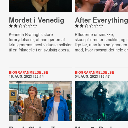
Mordet i Venedig
After Everythin
Kenneth Branaghs store
Billederne er smukke,
forbrydelse er, at han gør en af
skuespillerne er smukke, og 
krimigenrens mest virtuose solister
lige før, man kan se igennem 
til en frikadelle i en svulstig opera.
med, hvor røvsygt det hele er
BIOGRAFANMELDELSE
BIOGRAFANMELDELSE
16. AUG. 2023 | 22:14
04. AUG. 2023 | 15:47