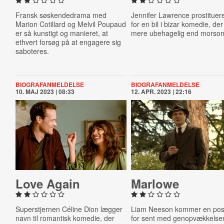
Fransk søskendedrama med
Jennifer Lawrence prostituere
Marion Cotillard og Melvil Poupaud
for en bil i bizar komedie, der
er så kunstigt og manieret, at
mere ubehagelig end morso
ethvert forsøg på at engagere sig
saboteres.
BIOGRAFANMELDELSE
BIOGRAFANMELDELSE
10. MAJ 2023 | 08:33
12. APR. 2023 | 22:16
Love Again
Marlowe
Superstjernen Céline Dion lægger
Liam Neeson kommer en po
navn til romantisk komedie, der
for sent med genopvækkelse