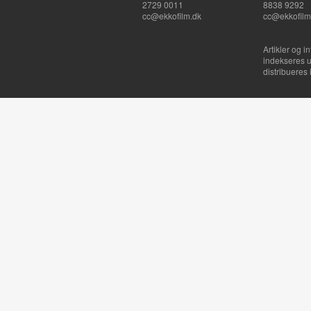
2729 0011
8838 9292
cc@ekkofilm.dk
cc@ekkofilm
Artikler og i
indekseres u
distribueres