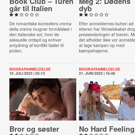
Book Club – Turen
Meg 2: Dødens
går til Italien
dyb
De romantiske komediers crema
Efter anmeldernes buhen ad
della crema mugner formålsløst i
etteren har filmselskabet dro
den italienske sol, hvor de
pressevisningen af toeren. 
seksuelle ordspil og enhver
det afholder ikke vor anmelde
antydning af konflikt falder til
at tage kampen op med
jorden.
kæmpehajerne.
BIOGRAFANMELDELSE
BIOGRAFANMELDELSE
10. JULI 2023 | 20:13
21. JUNI 2023 | 16:48
Bror og søster
No Hard Feelin