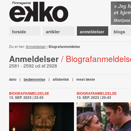
forside
artikler
anmeldelser
blogs
Du er her:
Anmeldelser
|
Biografanmeldelse
Anmeldelser
/ Biografanmeldels
2581 - 2592 ud af 2928
dato
|
bedømmelse
|
alfabetisk
|
mest læste
BIOGRAFANMELDELSE
BIOGRAFANMELDELSE
13. SEP. 2023 | 23:55
13. SEP. 2023 | 20:43