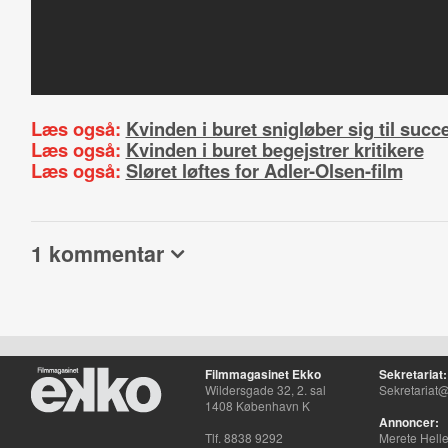
Læs også:
Kvinden i buret snigløber sig til succ
Læs også:
Kvinden i buret begejstrer kritikere
Læs også:
Sløret løftes for Adler-Olsen-film
1 kommentar
Filmmagasinet Ekko
Sekretariat:
Wildersgade 32, 2. sal
Sekretariat@
1408 København K
Annoncer:
Tlf. 8838 9292
Merete Hell