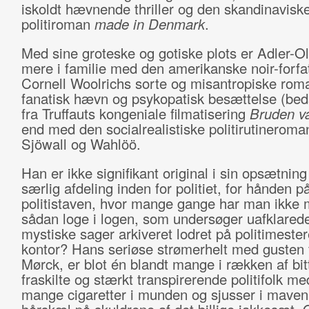
iskoldt hævnende thriller og den skandinavisk
politiroman
made in Denmark
.
Med sine groteske og gotiske plots er Adler-Ol
mere i familie med den amerikanske noir-forfa
Cornell Woolrichs sorte og misantropiske ro
fanatisk hævn og psykopatisk besættelse (bed
fra Truffauts kongeniale filmatisering
Bruden va
end med den socialrealistiske politirutineroma
Sjöwall og Wahlöö.
Han er ikke signifikant original i sin opsætning
særlig afdeling inden for politiet, for hånden p
politistaven, hvor mange gange har man ikke 
sådan loge i logen, som undersøger uafklared
mystiske sager arkiveret lodret på politimeste
kontor? Hans seriøse strømerhelt med gusten f
Mørck, er blot én blandt mange i rækken af bit
fraskilte og stærkt transpirerende politifolk me
mange cigaretter i munden og sjusser i maven