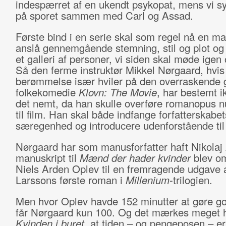
indespærret af en ukendt psykopat, mens vi sy
på sporet sammen med Carl og Assad.
Første bind i en serie skal som regel nå en m
anslå gennemgående stemning, stil og plot o
et galleri af personer, vi siden skal møde igen 
Så den ferme instruktør Mikkel Nørgaard, hvis
berømmelse især hviler på den overraskende 
folkekomedie
Klovn: The Movie
, har bestemt i
det nemt, da han skulle overføre romanopus 
til film. Han skal både indfange forfatterskabe
særegenhed og introducere udenforstående til 
Nørgaard har som manusforfatter haft Nikolaj 
manuskript til
Mænd der hader kvinder
blev om
Niels Arden Oplev til en fremragende udgave a
Larssons første roman i
Millenium
-trilogien.
Men hvor Oplev havde 152 minutter at gøre g
får Nørgaard kun 100. Og det mærkes meget hu
Kvinden i buret
, at tiden – og pengeposen – er