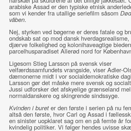
hårskæl på skuldrene af det billige jakkesæt. 
arabiske Assad er den typiske etnisk anderled
som vi kender fra utallige seriefilm såsom
Død
våben
.
Nej, styrken ved bøgerne er deres fatale og br
ondskab sat op mod dansk hverdagsrealisme,
djærve folkelighed og kolonihaveagtige bieder
parcelhusparadiset Allerød nord for Københav
Ligesom Stieg Larsson på svensk viser
velfærdssamfundets vrangside, viser Adler-Ol
dæmonerne midt i vor socialdemokratiske dag
Larsson gør det måske mere svensk og socialt
Jussi udforsker det afskyelige grænseland me
normaldanskere og skingrende sindssyge.
Kvinden i buret
er den første i serien på nu f
altså den første, hvor Carl og Assad i fællessk
en sinister uopklaret sag om en på femte år f
kvindelig politiker. Vi følger hendes uvisse s