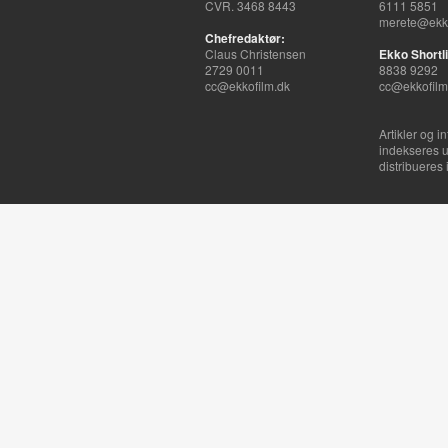
CVR. 3468 8443
6111 5851
merete@ekko
Chefredaktør:
Claus Christensen
Ekko Shortli
2729 0011
8838 9292
cc@ekkofilm.dk
cc@ekkofilm
Artikler og i
indekseres u
distribueres