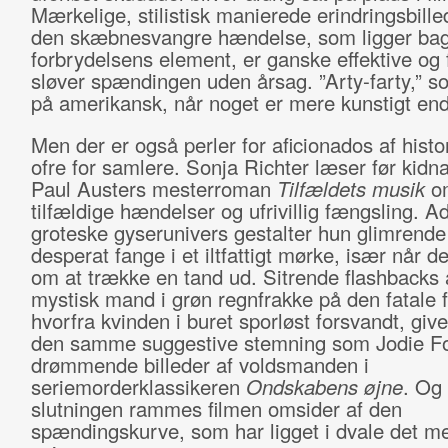
Mærkelige, stilistisk manierede erindringsbill
den skæbnesvangre hændelse, som ligger ba
forbrydelsens element, er ganske effektive og 
sløver spændingen uden årsag. ”Arty-farty,” s
på amerikansk, når noget er mere kunstigt end
Men der er også perler for aficionados af histo
ofre for samlere. Sonja Richter læser før kidn
Paul Austers mesterroman
Tilfældets musik
o
tilfældige hændelser og ufrivillig fængsling. A
groteske gyserunivers gestalter hun glimrend
desperat fange i et iltfattigt mørke, især når d
om at trække en tand ud. Sitrende flashbacks 
mystisk mand i grøn regnfrakke på den fatale 
hvorfra kvinden i buret sporløst forsvandt, give
den samme suggestive stemning som Jodie Fo
drømmende billeder af voldsmanden i
seriemorderklassikeren
Ondskabens øjne
. Og
slutningen rammes filmen omsider af den
spændingskurve, som har ligget i dvale det me