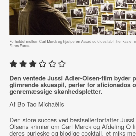
Forholdet mellem Carl Mørck og hjælperen Assad udfoldes labilt henkastet, me
Fares Fares.
Den ventede Jussi Adler-Olsen-film byder 
glimrende skuespil, perler for aficionados o
genremæssige skønhedspletter.
Af Bo Tao Michaëlis
Den store succes ved bestsellerforfatter Jussi
Olsens krimier om Carl Mørck og Afdeling Q li
deres burleske og blodige cocktail, et miks m