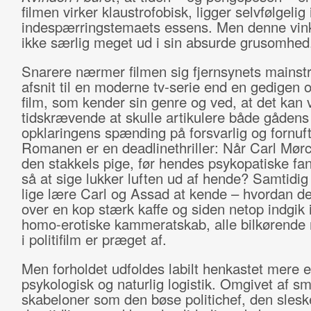
filmen virker klaustrofobisk, ligger selvfølgelig 
indespærringstemaets essens. Men denne vin
ikke særlig meget ud i sin absurde grusomhed
Snarere nærmer filmen sig fjernsynets mainstr
afsnit til en moderne tv-serie end en gedigen 
film, som kender sin genre og ved, at det kan
tidskrævende at skulle artikulere både gådens
opklaringens spænding på forsvarlig og fornuft
Romanen er en deadline­thriller: Når Carl Mørc
den stakkels pige, før hendes psykopatiske fa
så at sige lukker luften ud af hende? Samtidig 
lige lære Carl og Assad at kende – hvordan d
over en kop stærk kaffe og siden netop indgik i
homo-erotiske kammeratskab, alle bilkørende
i politifilm er præget af.
Men forholdet udfoldes labilt henkastet mere
psykologisk og naturlig logistik. Omgivet af 
skabeloner som den bøse politichef, den slesk