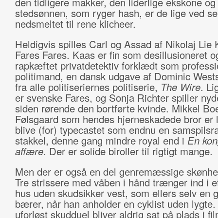
den tidligere makker, den liderlige ekskone og
stedsønnen, som ryger hash, er de lige ved sel
nedsmeltet til rene klicheer.
Heldigvis spilles Carl og Assad af Nikolaj Lie
Fares Fares. Kaas er fin som desillusioneret o
rapkæftet privatdetektiv forklædt som professi
politimand, en dansk udgave af Dominic West
fra alle politiseriernes politiserie,
The Wire
. Li
er svenske Fares, og Sonja Richter spiller nyd
siden rørende den bortførte kvinde. Mikkel Bo
Følsgaard som hendes hjerneskadede bror er l
blive (for) typecastet som endnu en samspilsr
stakkel, denne gang mindre royal end i
En kon
affære
. Der er solide biroller til rigtigt mange.
Men der er også en del genremæssige skønhed
Tre strissere med våben i hånd trænger ind i et 
hus uden skudsikker vest, som ellers selv en 
bærer, når han anholder en cyklist uden lygte.
uforløst skudduel bliver aldrig sat på plads i fi