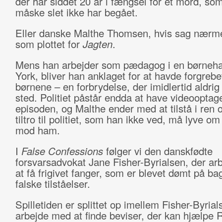
der har siddet 20 år i fængsel for et mord, so
måske slet ikke har begået.
Eller danske Malthe Thomsen, hvis sag nærme
som plottet for
Jagten
.
Mens han arbejder som pædagog i en børneh
York, bliver han anklaget for at havde forgrebe
børnene – en forbrydelse, der imidlertid aldrig
sted. Politiet påstår endda at have videooptage
episoden, og Malthe ender med at tilstå i ren 
tiltro til politiet, som han ikke ved, må lyve o
mod ham.
I
False Confessions
følger vi den danskfødte
forsvarsadvokat Jane Fisher-Byrialsen, der ar
at få frigivet fanger, som er blevet dømt på ba
falske tilståelser.
Spilletiden er splittet op imellem Fisher-Byrial
arbejde med at finde beviser, der kan hjælpe 