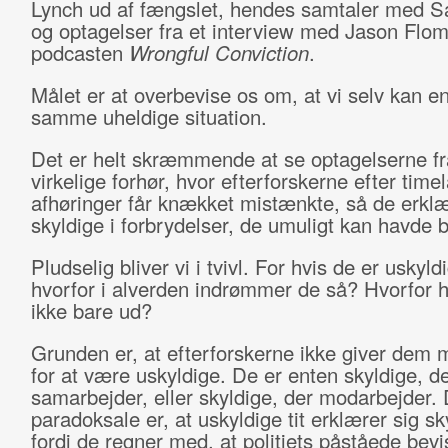
Lynch ud af fængslet, hendes samtaler med S
og optagelser fra et interview med Jason Flom
podcasten
Wrongful Conviction
.
Målet er at overbevise os om, at vi selv kan en
samme uheldige situation.
Det er helt skræmmende at se optagelserne fr
virkelige forhør, hvor efterforskerne efter time
afhøringer får knækket mistænkte, så de erklæ
skyldige i forbrydelser, de umuligt kan havde 
Pludselig bliver vi i tvivl. For hvis de er uskyld
hvorfor i alverden indrømmer de så? Hvorfor h
ikke bare ud?
Grunden er, at efterforskerne ikke giver dem 
for at være uskyldige. De er enten skyldige, d
samarbejder, eller skyldige, der modarbejder. 
paradoksale er, at uskyldige tit erklærer sig sk
fordi de regner med, at politiets påståede bevis