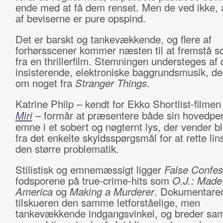
ende med at få dem renset. Men de ved ikke,
af beviserne er pure opspind.
Det er barskt og tankevækkende, og flere af
forhørsscener kommer næsten til at fremstå 
fra en thrillerfilm. Stemningen understeges af
insisterende, elektroniske baggrundsmusik, de
om noget fra
Stranger Things
.
Katrine Philp – kendt for Ekko Shortlist-filme
Miri
– formår at præsentere både sin hovedper
emne i et sobert og nøgternt lys, der vender b
fra det enkelte skyldsspørgsmål for at rette li
den større problematik.
Stilistisk og emnemæssigt ligger
False Confe
fodsporene på true-crime-hits som
O.J.: Made 
America
og
Making a Murderer
. Dokumentaren
tilskueren den samme letforståelige, men
tankevækkende indgangsvinkel, og breder sam