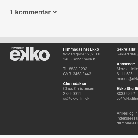
1 kommentar
Filmmagasinet Ekko
Sekretariat:
Wildersgade 32, 2. sal
Sekretariat@
1408 København K
Annoncer:
Tlf. 8838 9292
Merete Hell
CVR. 3468 8443
6111 5851
merete@ekko
Chefredaktør:
Claus Christensen
Ekko Shortli
2729 0011
8838 9292
cc@ekkofilm.dk
cc@ekkofilm
Artikler og i
indekseres u
distribueres