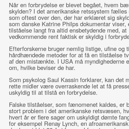
Når en forbrydelse er blevet begået, hvem bæ
skylden? I det amerikanske retssystem fælle
som oftest over den, der har erklæret sig skyl
som danske Katrine Philps dokumentar viser, 
tilståelse langt fra altid ensbetydende med, at
vedkommende rent faktisk er skyldig i forbryd
Efterforskerne bruger nemlig listige, ufine og ti
hårdhændede metoder for at få en tilståelse t
af den mistænkte. I USA må myndighederne e
om, hvilke beviser de har.
Som psykolog Saul Kassin forklarer, kan det 
rette midler være overraskende let at få press
uskyldig til at tilstå en forbrydelse.
Falske tilståelser, som fænomenet kaldes, er b
stort problem i det amerikanske retsvæsen, hv
hvert år er flere sager om uskyldigt dømte fa
for eksempel Renay Lynch, en afroamerikansk