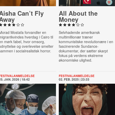
Aisha Can’t Fly
All About the
Away
Money
Morad Mostafa forvandler en
Selvhadende amerikansk
migrantkvindes hverdag i Cairo til
multimillionær træner
en mørk fabel, hvor omsorg,
kommunistiske revolutionære i en
udnyttelse og overlevelse smelter
fascinerende Sundance-
sammen i socialrealistisk horror.
dokumentar, der sætter skarpt
fokus på verdens ekstreme
økonomiske ulighed.
FESTIVALANMELDELSE
FESTIVALANMELDELSE
25. JAN. 2026 | 18:42
02. FEB. 2025 | 23:33