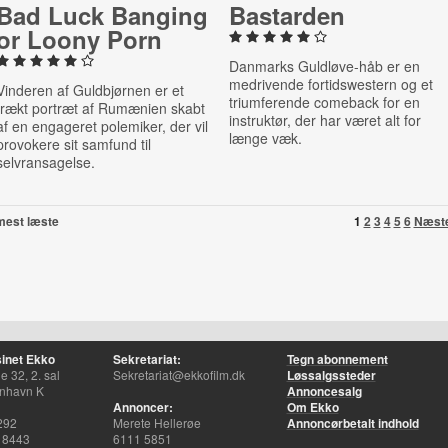
Bad Luck Banging
Bastarden
or Loony Porn
Danmarks Guldløve-håb er en
medrivende fortidswestern og et
Vinderen af Guldbjørnen er et
triumferende comeback for en
frækt portræt af Rumænien skabt
instruktør, der har været alt for
af en engageret polemiker, der vil
længe væk.
provokere sit samfund til
selvransagelse.
mest læste
1
2
3
4
5
6
Næst
inet Ekko
Sekretariat:
Tegn abonnement
 32, 2. sal
Sekretariat@ekkofilm.dk
Løssalgssteder
nhavn K
Annoncesalg
Annoncer:
Om Ekko
292
Merete Hellerøe
Annoncørbetalt indhold
 8443
6111 5851