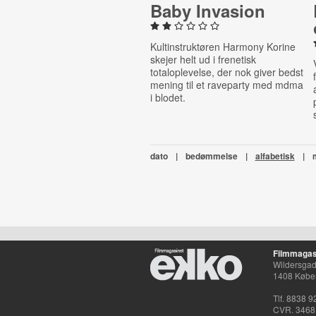
Baby Invasion
Kultinstruktøren Harmony Korine
skejer helt ud i frenetisk
totaloplevelse, der nok giver bedst
mening til et raveparty med mdma
i blodet.
dato
|
bedømmelse
|
alfabetisk
|
Filmmagas
Wildersgade
1408 Købe
Tlf. 8838 9
CVR. 3468