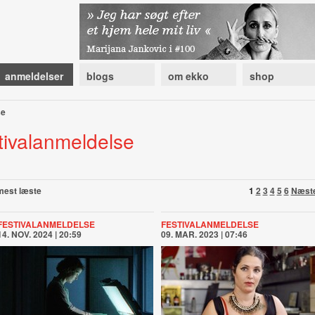
anmeldelser
blogs
om ekko
shop
se
stivalanmeldelse
mest læste
1
2
3
4
5
6
Næst
FESTIVALANMELDELSE
FESTIVALANMELDELSE
14. NOV. 2024 | 20:59
09. MAR. 2023 | 07:46