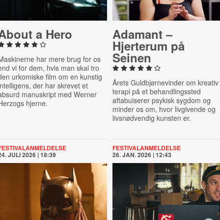
About a Hero
Adamant –
Hjerterum på
Seinen
Maskinerne har mere brug for os
end vi for dem, hvis man skal tro
den urkomiske film om en kunstig
Årets Guldbjørnevinder om kreativ
intelligens, der har skrevet et
terapi på et behandlingssted
absurd manuskript med Werner
aftabuiserer psykisk sygdom og
Herzogs hjerne.
minder os om, hvor livgivende og
livsnødvendig kunsten er.
FESTIVALANMELDELSE
FESTIVALANMELDELSE
24. JULI 2026 | 18:39
26. JAN. 2026 | 12:43