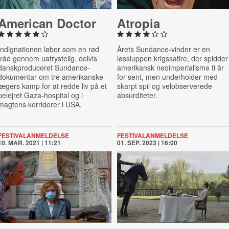
American Doctor
Atropia
Indignationen løber som en rød
Årets Sundance-vinder er en
tråd gennem uafrystelig, delvis
løssluppen krigssatire, der spidder
danskproduceret Sundance-
amerikansk neoimperialisme ti år
dokumentar om tre amerikanske
for sent, men underholder med
lægers kamp for at redde liv på et
skarpt spil og velobserverede
belejret Gaza-hospital og i
absurditeter.
magtens korridorer i USA.
FESTIVALANMELDELSE
FESTIVALANMELDELSE
10. MAR. 2021 | 11:21
01. SEP. 2023 | 16:00