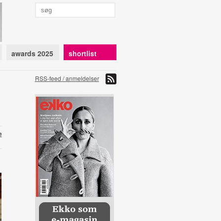
awards 2025
shortlist
RSS-feed / anmeldelser
e