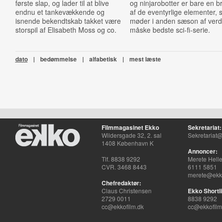
første slap, og lader til at blive
og ninjarobotter er bare en b
endnu et tankevækkende og
af de eventyrlige elementer, 
isnende bekendtskab takket være
møder i anden sæson af ver
storspil af Elisabeth Moss og co.
måske bedste sci-fi-serie.
dato
|
bedømmelse
|
alfabetisk
|
mest læste
Filmmagasinet Ekko
Sekretariat:
Wildersgade 32, 2. sal
Sekretariat@
1408 København K
Annoncer:
Tlf. 8838 9292
Merete Hell
CVR. 3468 8443
6111 5851
merete@ekko
Chefredaktør:
Claus Christensen
Ekko Shortli
2729 0011
8838 9292
cc@ekkofilm.dk
cc@ekkofilm