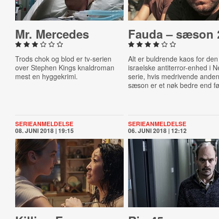
Mr. Mercedes
Fauda – sæson 
Trods chok og blod er tv-serien
Alt er buldrende kaos for den
over Stephen Kings knaldroman
israelske antiterror-enhed i Ne
mest en hyggekrimi.
serie, hvis medrivende ande
sæson er et nøk bedre end fø
SERIEANMELDELSE
SERIEANMELDELSE
08. JUNI 2018 | 19:15
06. JUNI 2018 | 12:12