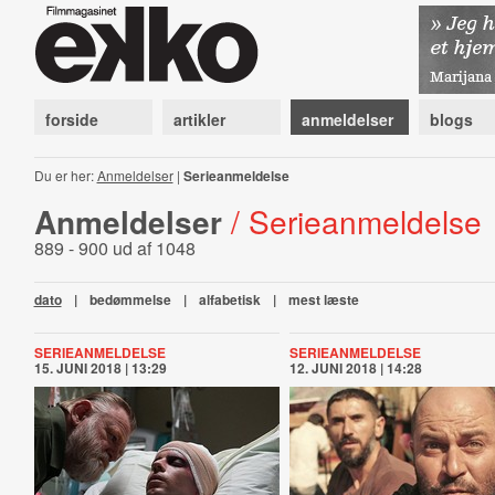
forside
artikler
anmeldelser
blogs
Du er her:
Anmeldelser
|
Serieanmeldelse
Anmeldelser
/ Serieanmeldelse
889 - 900 ud af 1048
dato
|
bedømmelse
|
alfabetisk
|
mest læste
SERIEANMELDELSE
SERIEANMELDELSE
15. JUNI 2018 | 13:29
12. JUNI 2018 | 14:28