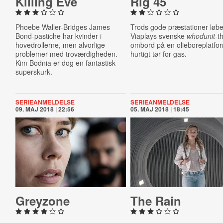
Killing Eve
Rig 45
Phoebe Waller-Bridges James
Trods gode præstationer løbe
Bond-pastiche har kvinder i
Viaplays svenske
whodunit
-th
hovedrollerne, men alvorlige
ombord på en olieboreplatfo
problemer med troværdigheden.
hurtigt tør for gas.
Kim Bodnia er dog en fantastisk
superskurk.
SERIEANMELDELSE
SERIEANMELDELSE
09. MAJ 2018 | 22:56
05. MAJ 2018 | 18:45
Greyzone
The Rain