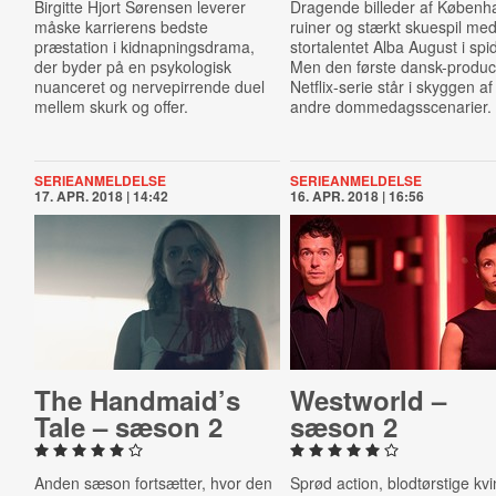
Birgitte Hjort Sørensen leverer
Dragende billeder af Københa
måske karrierens bedste
ruiner og stærkt skuespil me
præstation i kidnapningsdrama,
stortalentet Alba August i spi
der byder på en psykologisk
Men den første dansk-produ
nuanceret og nervepirrende duel
Netflix-serie står i skyggen af
mellem skurk og offer.
andre dommedagsscenarier.
SERIEANMELDELSE
SERIEANMELDELSE
17. APR. 2018 | 14:42
16. APR. 2018 | 16:56
The Handmaid’s
Westworld –
Tale – sæson 2
sæson 2
Anden sæson fortsætter, hvor den
Sprød action, blodtørstige kv