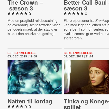
The Crown –
Better Call Saul
sæson 3
sæson 3
Med en pragtfuld rollebesætning
Flere bipersoner fra
Breakin
og overdådig iscenesættelse viser
kan med legende lethed stå 
periodedramaet, at der stadig er
egne ben i spin-off-serien, s
krudt i den britiske kongeslægt.
kvalitetsmæssigt er ved at ov
storebroren.
SERIEANMELDELSE
SERIEANMELDELSE
03. DEC. 2019 | 19:08
08. DEC. 2019 | 21:14
Natten til lørdag
Tinka og Kon­ge
spil­let