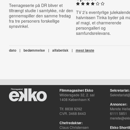
Teenageserie på DR bliver et
tiltrængt studie i samtykke, når den
TV 2’s eventyrlige julekalen
gennemspiller den samme fredag
halvnissen Tinka byder på m
fra tre personers forskellige
af magi, et charmerende
synsvinkel.
persongalleri og
samfundsrelevans.
dato
|
bedømmelse
|
alfabetisk
|
mest læste
Filmmagasinet Ekko
Sekretariat:
Wildersgade 32, 2. sal
Sekretariat@
1408 København K
Annoncer:
Tlf. 8838 9292
Merete Hell
CVR. 3468 8443
6111 5851
merete@ekko
Chefredaktør:
Claus Christensen
Ekko Shortli