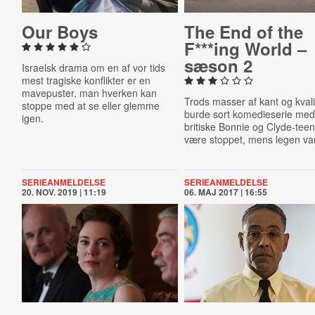
Our Boys
The End of the
F***ing World –
sæson 2
Israelsk drama om en af vor tids
mest tragiske konflikter er en
mavepuster, man hverken kan
Trods masser af kant og kvali
stoppe med at se eller glemme
burde sort komedieserie me
igen.
britiske Bonnie og Clyde-tee
være stoppet, mens legen va
SERIEANMELDELSE
SERIEANMELDELSE
20. NOV. 2019 | 11:19
06. MAJ 2017 | 16:55