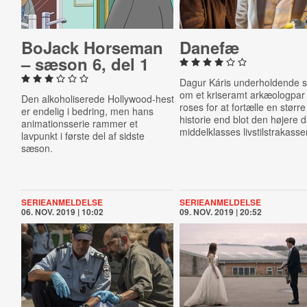
BoJack Horseman
Danefæ
– sæson 6, del 1
Dagur Káris underholdende s
om et kriseramt arkæologpar 
Den alkoholiserede Hollywood-hest
roses for at fortælle en større
er endelig i bedring, men hans
historie end blot den højere 
animationsserie rammer et
middelklasses livstilstrakasser
lavpunkt i første del af sidste
sæson.
SERIEANMELDELSE
SERIEANMELDELSE
06. NOV. 2019 | 10:02
09. NOV. 2019 | 20:52