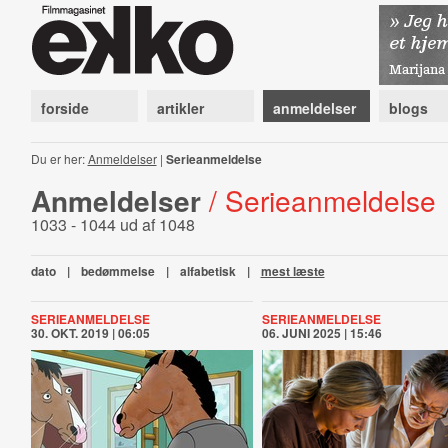
forside
artikler
anmeldelser
blogs
Du er her:
Anmeldelser
|
Serieanmeldelse
Anmeldelser
/ Serieanmeldelse
1033 - 1044 ud af 1048
dato
|
bedømmelse
|
alfabetisk
|
mest læste
SERIEANMELDELSE
SERIEANMELDELSE
30. OKT. 2019 | 06:05
06. JUNI 2025 | 15:46