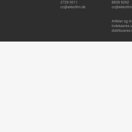
2729 0011
8838 9292
cc@ekkofilm.dk
cc@ekkofilm
Artikler og i
indekseres u
distribueres