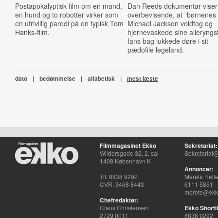
Postapokalyptisk film om en mand,
Dan Reeds dokumentar viser
en hund og to robotter virker som
overbevisende, at ”børnenes
en ufrivillig parodi på en typisk Tom
Michael Jackson voldtog og
Hanks-film.
hjernevaskede sine alleryngs
fans bag lukkede døre i sit
pædofile legeland.
dato
|
bedømmelse
|
alfabetisk
|
mest læste
Filmmagasinet Ekko
Sekretariat:
Wildersgade 32, 2. sal
Sekretariat@
1408 København K
Annoncer:
Tlf. 8838 9292
Merete Hell
CVR. 3468 8443
6111 5851
merete@ekko
Chefredaktør:
Claus Christensen
Ekko Shortli
2729 0011
8838 9292