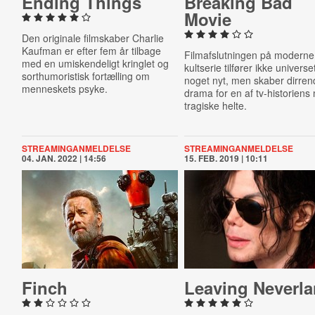
Ending Things
Breaking Bad
Movie
Den originale filmskaber Charlie
Kaufman er efter fem år tilbage
Filmafslutningen på moderne
med en umiskendeligt kringlet og
kultserie tilfører ikke universe
sorthumoristisk fortælling om
noget nyt, men skaber dirre
menneskets psyke.
drama for en af tv-historiens
tragiske helte.
STREAMINGANMELDELSE
STREAMINGANMELDELSE
04. JAN. 2022 | 14:56
15. FEB. 2019 | 10:11
Finch
Leaving Neverl