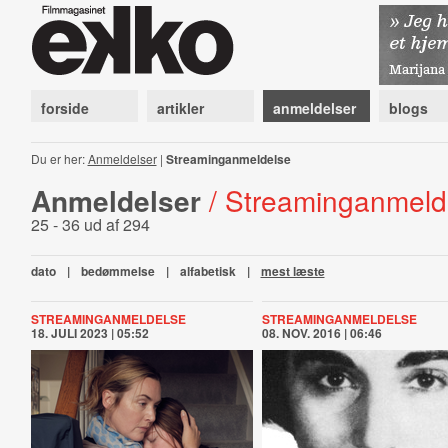
forside
artikler
anmeldelser
blogs
Du er her:
Anmeldelser
|
Streaminganmeldelse
Anmeldelser
/ Streaminganmeld
25 - 36 ud af 294
dato
|
bedømmelse
|
alfabetisk
|
mest læste
STREAMINGANMELDELSE
STREAMINGANMELDELSE
18. JULI 2023 | 05:52
08. NOV. 2016 | 06:46