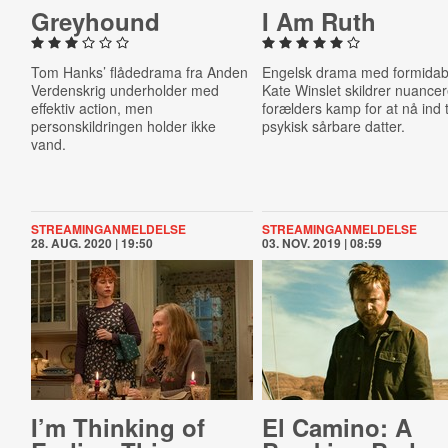
Greyhound
I Am Ruth
Tom Hanks’ flådedrama fra Anden
Engelsk drama med formidab
Verdenskrig underholder med
Kate Winslet skildrer nuancer
effektiv action, men
forælders kamp for at nå ind ti
personskildringen holder ikke
psykisk sårbare datter.
vand.
STREAMINGANMELDELSE
STREAMINGANMELDELSE
28. AUG. 2020 | 19:50
03. NOV. 2019 | 08:59
I’m Thinking of
El Camino: A