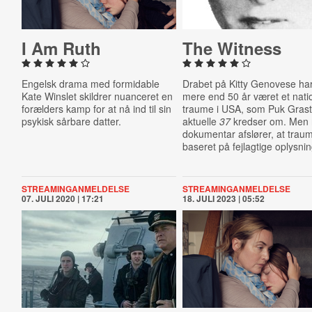
I Am Ruth
The Witness
Engelsk drama med formidable
Drabet på Kitty Genovese har
Kate Winslet skildrer nuanceret en
mere end 50 år været et nati
forælders kamp for at nå ind til sin
traume i USA, som Puk Gras
psykisk sårbare datter.
aktuelle
37
kredser om. Men 
dokumentar afslører, at traum
baseret på fejlagtige oplysnin
STREAMINGANMELDELSE
STREAMINGANMELDELSE
07. JULI 2020 | 17:21
18. JULI 2023 | 05:52