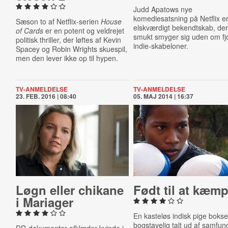
Judd Apatows nye
komediesatsning på Netflix er
Sæson to af Netflix-serien
House
elskværdigt bekendtskab, de
of Cards
er en potent og veldrejet
smukt smyger sig uden om f
politisk thriller, der løftes af Kevin
indie-skabeloner.
Spacey og Robin Wrights skuespil,
men den lever ikke op til hypen.
TV-ANMELDELSE
TV-ANMELDELSE
23. FEB. 2016 | 08:40
05. MAJ 2014 | 16:37
Løgn eller chikane
Født til at kæm
i Mariager
En kasteløs indisk pige bokse
bogstavelig talt ud af samfun