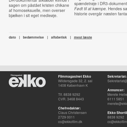
DR-dokumentar afklæder kvinde i
spændetrøje i DR3-dokumen
sagen om påstået kristen chikane
Født til at kæmpe.
Hendes s
af homoseksuelle, men overser
historie overgår næsten fanta
bjælken i sit eget medieøje.
dato
|
bedømmelse
|
alfabetisk
|
mest læste
Filmmagasinet Ekko
Sekretariat:
Wildersgade 32, 2. sal
Sekretariat@
1408 København K
Annoncer:
Tlf. 8838 9292
Merete Hell
CVR. 3468 8443
6111 5851
merete@ekko
Chefredaktør:
Claus Christensen
Ekko Shortli
2729 0011
8838 9292
cc@ekkofilm.dk
cc@ekkofilm