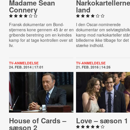
Madame Sean
Narko­kar­tel­ler­n
Connery
land
Fransk dokumentar om Bond-
I den Oscar-nominerede
stjernens kone gennem 45 år er en
dokumentar om selvtægtsfol
gribende beretning om en kvindes
kamp mod narkokarteller stå
kamp for at tage kontrollen over sit
billederne ikke tilbage for det
liv.
stærke indhold.
TV-ANMELDELSE
TV-ANMELDELSE
24. FEB. 2014 | 17:01
21. FEB. 2016 | 14:26
House of Cards –
Love – sæson 1
sæson 2