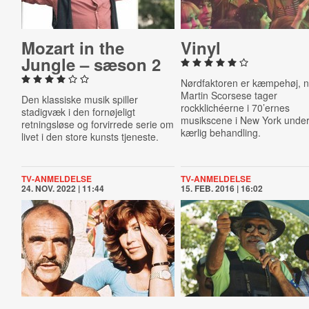
Mozart in the
Vinyl
Jungle – sæson 2
Nørdfaktoren er kæmpehøj, n
Martin Scorsese tager
Den klassiske musik spiller
rockklichéerne i 70’ernes
stadigvæk i den fornøjeligt
musikscene i New York unde
retningsløse og forvirrede serie om
kærlig behandling.
livet i den store kunsts tjeneste.
TV-ANMELDELSE
TV-ANMELDELSE
24. NOV. 2022 | 11:44
15. FEB. 2016 | 16:02