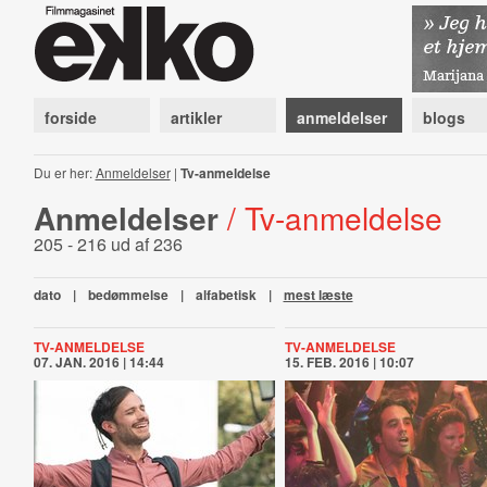
forside
artikler
anmeldelser
blogs
Du er her:
Anmeldelser
|
Tv-anmeldelse
Anmeldelser
/ Tv-anmeldelse
205 - 216 ud af 236
dato
|
bedømmelse
|
alfabetisk
|
mest læste
TV-ANMELDELSE
TV-ANMELDELSE
07. JAN. 2016 | 14:44
15. FEB. 2016 | 10:07