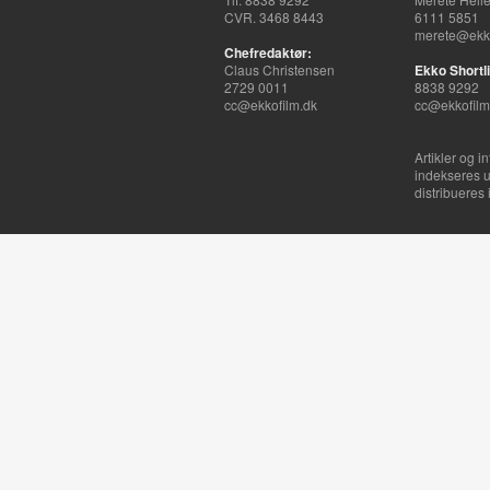
CVR. 3468 8443
6111 5851
merete@ekko
Chefredaktør:
Claus Christensen
Ekko Shortli
2729 0011
8838 9292
cc@ekkofilm.dk
cc@ekkofilm
Artikler og i
indekseres u
distribueres