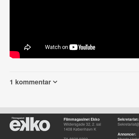
1 kommentar
Filmmagasinet Ekko
Sekretariat:
Wildersgade 32, 2. sal
Sekretariat@
1408 København K
Annoncer:
Tlf. 8838 9292
Merete Hell