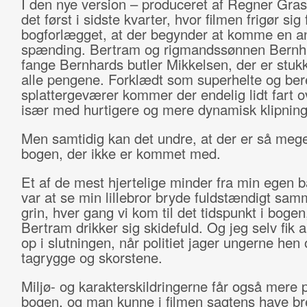
I den nye version – produceret af Regner Gras
det først i sidste kvarter, hvor filmen frigør sig 
bogforlægget, at der begynder at komme en a
spænding. Bertram og rigmandssønnen Bernha
fange Bernhards butler Mikkelsen, der er stuk
alle pengene. Forklædt som superhelte og be
splattergeværer kommer der endelig lidt fart ov
især med hurtigere og mere dynamisk klipning
Men samtidig kan det undre, at der er så mege
bogen, der ikke er kommet med.
Et af de mest hjertelige minder fra min egen
var at se min lillebror bryde fuldstændigt sam
grin, hver gang vi kom til det tidspunkt i bogen
Bertram drikker sig skidefuld. Og jeg selv fik a
op i slutningen, når politiet jager ungerne hen 
tagrygge og skorstene.
Miljø- og karakterskildringerne får også mere p
bogen, og man kunne i filmen sagtens have br