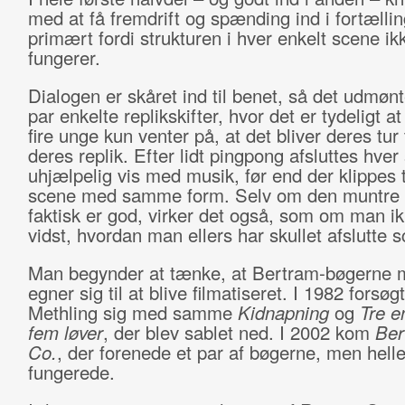
med at få fremdrift og spænding ind i fortælli
primært fordi strukturen i hver enkelt scene ik
fungerer.
Dialogen er skåret ind til benet, så det udmønte
par enkelte replikskifter, hvor det er tydeligt at
fire unge kun venter på, at det bliver deres tur t
deres replik. Efter lidt pingpong afsluttes hve
uhjælpelig vis med musik, før end der klippes 
scene med samme form. Selv om den muntre
faktisk er god, virker det også, som om man i
vidst, hvordan man ellers har skullet afslutte 
Man begynder at tænke, at Bertram-bøgerne 
egner sig til at blive filmatiseret. I 1982 forsø
Methling sig med samme
Kidnapning
og
Tre e
fem løver
, der blev sablet ned. I 2002 kom
Ber
Co.
, der forenede et par af bøgerne, men helle
fungerede.