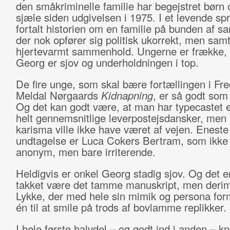
den småkriminelle familie har begejstret børn 
sjæle siden udgivelsen i 1975. I et levende spr
fortalt historien om en familie på bunden af s
der nok opfører sig politisk ukorrekt, men samt
hjertevarmt sammenhold. Ungerne er frække, 
Georg er sjov og underholdningen i top.
De fire unge, som skal bære fortællingen i
Fre
Meldal
Nørgaards
Kidnapning
, er så godt so
Og det kan godt være, at man har typecastet e
helt gennemsnitlige leverpostejsdansker, men
karisma ville ikke have været af vejen. Eneste
undtagelse er Luca Cokers Bertram, som ikke
anonym, men bare irriterende.
Heldigvis er onkel Georg stadig sjov. Og det e
takket være det tamme manuskript, men deri
Lykke, der med hele sin mimik og persona form
én til at smile på trods af bovlamme replikker.
I hele første halvdel – og godt ind i anden – kn