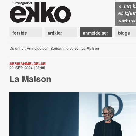
forside
artikler
anmeldelser
blogs
Du er her:
Anmeldelser
|
Serieanmeldelse
|
La Maison
SERIEANMELDELSE
20. SEP. 2024 | 09:00
La Maison