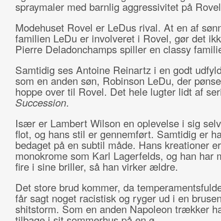
spraymaler med barnlig aggressivitet på Rove
Modehuset Rovel er LeDus rival. At en af sønn
familien LeDu er involveret i Rovel, gør det ik
Pierre Deladonchamps spiller en classy famil
Samtidig ses Antoine Reinartz i en godt udfyldt
som en anden søn, Robinson LeDu, der pønser
hoppe over til Rovel. Det hele lugter lidt af ser
Succession
.
Især er Lambert Wilson en oplevelse i sig selv
flot, og hans stil er gennemført. Samtidig er ha
bedaget på en subtil måde. Hans kreationer er
monokrome som Karl Lagerfelds, og han har m
fire i sine briller, så han virker ældre.
Det store brud kommer, da temperamentsfulde
får sagt noget racistisk og ryger ud i en bruse
shitstorm. Som en anden Napoleon trækker ha
tilbage i sit sommerhus på en ø.