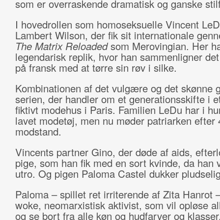
som er overraskende dramatisk og ganske stil
I hovedrollen som homoseksuelle Vincent LeD
Lambert Wilson, der fik sit internationale gen
The Matrix Reloaded
som Merovingian. Her ha
legendarisk replik, hvor han sammenligner det
på fransk med at tørre sin røv i silke.
Kombinationen af det vulgære og det skønne g
serien, der handler om et generationsskifte i et
fiktivt modehus i Paris. Familien LeDu har i h
lavet modetøj, men nu møder patriarken efter 
modstand.
Vincents partner Gino, der døde af aids, efterl
pige, som han fik med en sort kvinde, da han 
utro. Og pigen Paloma Castel dukker pludseli
Paloma – spillet ret irriterende af Zita Hanrot 
woke, neomarxistisk aktivist, som vil opløse a
og se bort fra alle køn og hudfarver og klasse