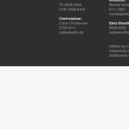
Annoncer:
Tlf. 8838 9292
Merete Hell
CVR. 3468 8443
6111 5851
merete@ekko
Chefredaktør:
Claus Christensen
Ekko Shortli
2729 0011
8838 9292
cc@ekkofilm.dk
cc@ekkofilm
Artikler og i
indekseres u
distribueres