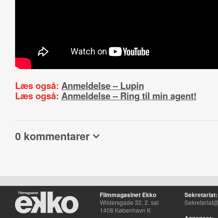
Læs også:
Anmeldelse – Lupin
Læs også:
Anmeldelse – Ring til min agent!
0 kommentarer
Filmmagasinet Ekko
Sekretariat:
Wildersgade 32, 2. sal
Sekretariat@
1408 København K