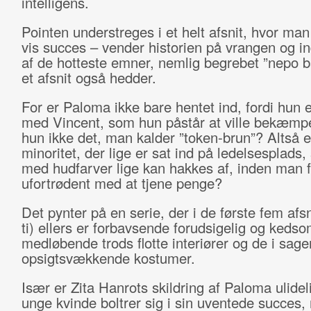
intelligens.
Pointen understreges i et helt afsnit, hvor ma
vis succes – vender historien på vrangen og in
af de hotteste emner, nemlig begrebet ”nepo 
et afsnit også hedder.
For er Paloma ikke bare hentet ind, fordi hun er
med Vincent, som hun påstår at ville bekæmp
hun ikke det, man kalder ”token-brun”? Altså 
minoritet, der lige er sat ind på ledelsesplads,
med hudfarver lige kan hakkes af, inden man f
ufortrødent med at tjene penge?
Det pynter på en serie, der i de første fem afsn
ti) ellers er forbavsende forudsigelig og keds
medløbende trods flotte interiører og de i sage
opsigtsvækkende kostumer.
Især er Zita Hanrots skildring af Paloma ulidel
unge kvinde boltrer sig i sin uventede succes,