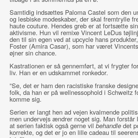
Samtidig indsættes Paloma Castel som den u
og lesbiske modeskaber, der skal fremtrylle f
haute couture. Hendes greb er at fortsætte sin
aktivisme. Hun vil remixe Vincent LeDus tøjlin
den til sin egen ved at upcycle hans produkter
Foster (Amira Casar), som har været Vincent
øjner sin chance.
Kastrationen er så gennemført, at vi frygter f
liv. Han er en udskammet ronkedor.
”Se, det er ham den racistiske franske designe
folk, da han er på wellnessophold i Schweitz fo
komme sig.
Serien er langt hen ad vejen kvalmende politis
men undervejs ændrer noget sig. Man forstår 
at serien faktisk også gerne vil
behandle
det po
korrekte, og det er jo en lille cadeau til seeren