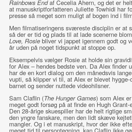
Rainbows End
af Cecelia Ahern, og det er helt
at manuskriptforfatteren Juliette Towhidi har fo
presse så meget som muligt af bogen ind i fil
Men filmatiseringens sværeste disciplin er at
så der er tid og plads til at lade scenerne blom
Love, Rosie
bliver vi jappet igennem godt og v
år uden på noget tidspunkt at stoppe op.
Eksempelvis vælger Rosie at holde sin gravidit
for Alex – hendes bedste ven. Da Alex finder u
har de en kort dialog om den månedsvis lange
vupti, så klipper vi til, at Alex er blevet hygge-o
barnet og sender nuttede videohilsner.
Sam Claflin (
The Hunger Games
) som Alex er 
meget godt forsøg på at finde en Hugh Grant-e
Den 28-årige skuespiller har de helt rigtige smil
den yngre fanskare, men den lidt skæve kejte
mangler. Og i et manuskript, hvor der ikke eft
meget tid til persontegning, kan Claflin ikke g