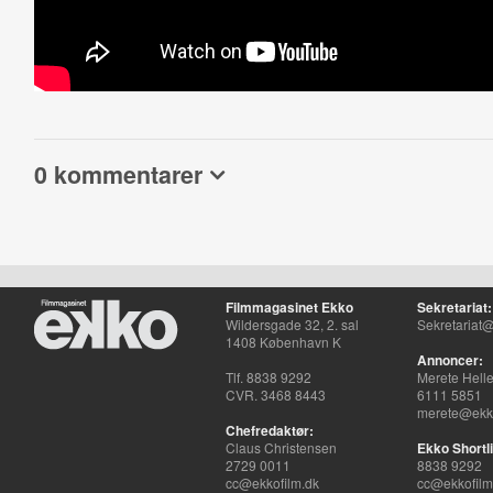
0 kommentarer
Filmmagasinet Ekko
Sekretariat:
Wildersgade 32, 2. sal
Sekretariat@
1408 København K
Annoncer:
Tlf. 8838 9292
Merete Hell
CVR. 3468 8443
6111 5851
merete@ekko
Chefredaktør:
Claus Christensen
Ekko Shortli
2729 0011
8838 9292
cc@ekkofilm.dk
cc@ekkofilm