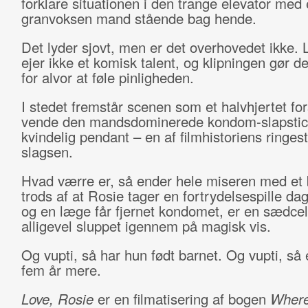
forklare situationen i den trange elevator med
granvoksen mand stående bag hende.
Det lyder sjovt, men er det overhovedet ikke. L
ejer ikke et komisk talent, og klipningen gør d
for alvor at føle pinligheden.
I stedet fremstår scenen som et halvhjertet fo
vende den mandsdominerede kondom-slapstick
kvindelig pendant – en af filmhistoriens ringest
slagsen.
Hvad værre er, så ender hele miseren med et 
trods af at Rosie tager en fortrydelsespille dag
og en læge får fjernet kondomet, er en sædcel
alligevel sluppet igennem på magisk vis.
Og vupti, så har hun født barnet. Og vupti, så 
fem år mere.
Love, Rosie
er en filmatisering af bogen
Wher