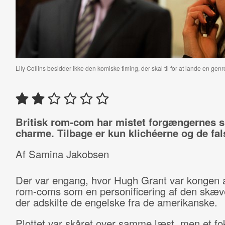
Lily Collins besidder ikke den komiske timing, der skal til for at lande en ge
Britisk rom-com har mistet forgængernes 
charme. Tilbage er kun klichéerne og de fal
Af Samina Jakobsen
Der var engang, hvor Hugh Grant var kongen af
rom-coms som en personificering af den skæ
der adskilte de engelske fra de amerikanske.
Plottet var skåret over samme læst, men et fo