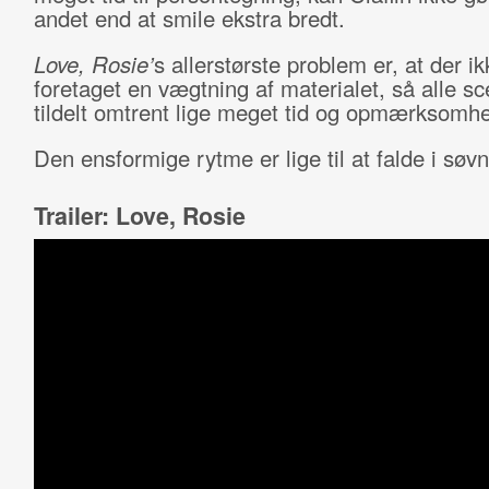
andet end at smile ekstra bredt.
Love, Rosie’
s allerstørste problem er, at der ik
foretaget en vægtning af materialet, så alle sc
tildelt omtrent lige meget tid og opmærksomh
Den ensformige rytme er lige til at falde i søvn
Trailer: Love, Rosie