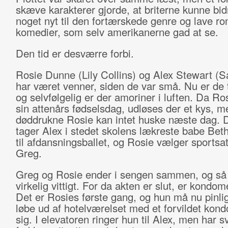
skæve karakterer gjorde, at briterne kunne bi
noget nyt til den fortærskede genre og lave r
komedier, som selv amerikanerne gad at se.
Den tid er desværre forbi.
Rosie Dunne (Lily Collins) og Alex Stewart (S
har været venner, siden de var små. Nu er de
og selvfølgelig er der amoriner i luften. Da Ros
sin attenårs fødselsdag, udløses der et kys, m
døddrukne Rosie kan intet huske næste dag. 
tager Alex i stedet skolens lækreste babe Be
til afdansningsballet, og Rosie vælger sportsa
Greg.
Greg og Rosie ender i sengen sammen, og så 
virkelig vittigt. For da akten er slut, er kondo
Det er Rosies første gang, og hun må nu pinlig
løbe ud af hotelværelset med et forvildet kon
sig. I elevatoren ringer hun til Alex, men har s