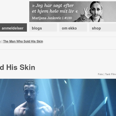
anmeldelser
blogs
om ekko
shop
e
|
The Man Who Sold His Skin
d His Skin
Foto | Tanit Film