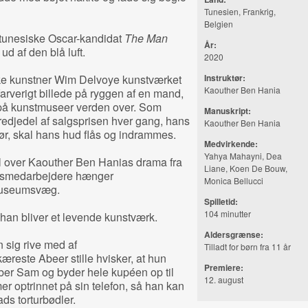
Tunesien, Frankrig,
Belgien
ts tunesiske Oscar-kandidat
The Man
År:
ud af den blå luft.
2020
ske kunstner Wim Delvoye kunstværket
Instruktør:
Kaouther Ben Hania
farverigt billede på ryggen af en mand,
e på kunstmuseer verden over. Som
Manuskript:
edjedel af salgsprisen hver gang, hans
Kaouther Ben Hania
ør, skal hans hud flås og indrammes.
Medvirkende:
Yahya Mahayni, Dea
l over Kaouther Ben Hanias drama fra
Liane, Koen De Bouw,
umsmedarbejdere hænger
Monica Bellucci
 museumsvæg.
Spilletid:
104 minutter
han bliver et levende kunstværk.
Aldersgrænse:
n sig rive med af
Tilladt for børn fra 11 år
reste Abeer stille hvisker, at hun
Premiere:
åber Sam og byder hele kupéen op til
12. august
 optrinnet på sin telefon, så han kan
ds torturbødler.