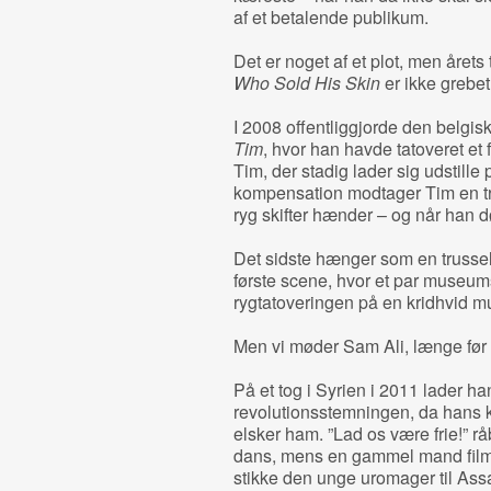
af et betalende publikum.
Det er noget af et plot, ­men åre
Who Sold His Skin
er ikke grebet 
I 2008 offentliggjorde den belgi
Tim
, hvor han havde tatoveret et 
Tim, der stadig lader sig udstill
kompensation modtager Tim en tr
ryg skifter hænder – og når han d
Det sidste hænger som en trusse
første scene, hvor et par muse
rygtatoveringen på en kridhvid
Men vi møder Sam Ali, længe før 
På et tog i Syrien i 2011 lader ha
revolutionsstemningen, da hans kæ
elsker ham. ”Lad os være frie!” r
dans, mens en gammel mand filmer
stikke den unge uromager til Assa