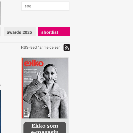
awards 2025
shortlist
RSS-feed / anmeldelser
s