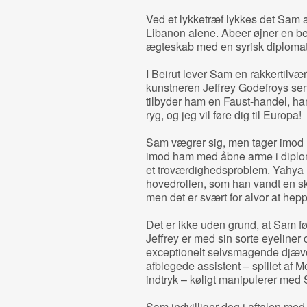
Ved et lykketræf lykkes det Sam a
Libanon alene. Abeer øjner en be
ægteskab med en syrisk diplomat 
I Beirut lever Sam en rakkertilvær
kunstneren Jeffrey Godefroys sen
tilbyder ham en Faust-handel, han
ryg, og jeg vil føre dig til Europa!
Sam vægrer sig, men tager imod han
imod ham med åbne arme i diploma
et troværdighedsproblem. Yahya 
hovedrollen, som han vandt en sku
men det er svært for alvor at hep
Det er ikke uden grund, at Sam fø
Jeffrey er med sin sorte eyeliner o
exceptionelt selvsmagende djæve
afblegede assistent – spillet af 
indtryk – køligt manipulerer med
Sam indvilliger dog i aftalen med