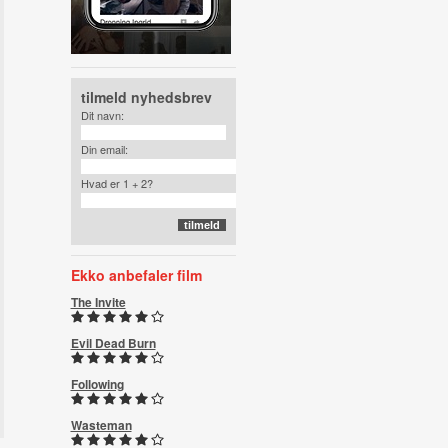
tilmeld nyhedsbrev
Dit navn:
Din email:
Hvad er 1 + 2?
Ekko anbefaler film
The Invite
Evil Dead Burn
Following
Wasteman