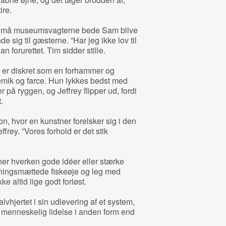
ire.
, må museumsvagterne bede Sam blive
de sig til gæsterne. ”Har jeg ikke lov til
 forurettet. Tim sidder stille.
er diskret som en forhammer og
emik og farce. Hun lykkes bedst med
 på ryggen, og Jeffrey flipper ud, fordi
.
, hvor en kunstner forelsker sig i den
frey. ”Vores forhold er det stik
er hverken gode idéer eller stærke
mningsmættede fiskeøje og leg med
e altid lige godt forløst.
vhjertet i sin udlevering af et system,
d menneskelig lidelse i anden form end