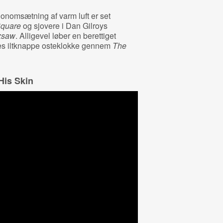
ionomsætning af varm luft er set
quare
og sjovere i Dan Gilroys
zsaw
. Alligevel løber en berettiget
ites iltknappe osteklokke gennem
The
His Skin