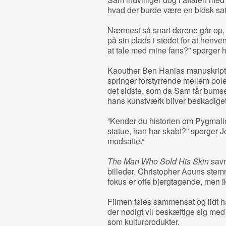
hvad der burde være en bidsk sat
Nærmest så snart dørene går op
på sin plads i stedet for at henven
at tale med mine fans?” spørger han
Kaouther Ben Hanias manuskript 
springer forstyrrende mellem pol
det sidste, som da Sam får bumser
hans kunstværk bliver beskadiget
”Kender du historien om Pygmalion
statue, han har skabt?” spørger Jef
modsatte.”
The Man Who Sold His Skin
savn
billeder. Christopher Aouns ste
fokus er ofte bjergtagende, men ikk
Filmen føles sammensat og lidt hal
der nødigt vil beskæftige sig me
som kulturprodukter.