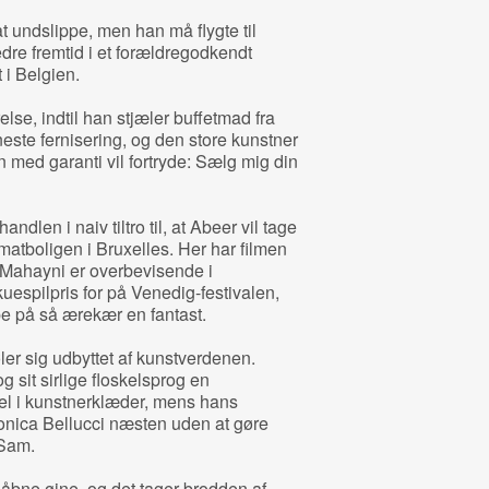
t undslippe, men han må flygte til
dre fremtid i et forældregodkendt
i Belgien.
else, indtil han stjæler buffetmad fra
este fernisering, og den store kunstner
 med garanti vil fortryde: Sælg mig din
dlen i naiv tiltro til, at Abeer vil tage
tboligen i Bruxelles. Her har filmen
Mahayni er overbevisende i
espilpris for på Venedig-festivalen,
pe på så ærekær en fantast.
ler sig udbyttet af kunstverdenen.
g sit sirlige floskelsprog en
l i kunstnerklæder, mens hans
Monica Bellucci næsten uden at gøre
 Sam.
 åbne øjne, og det tager brodden af,