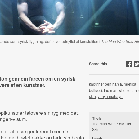
e som syrisk flygtning, der bliver udnyttet af kunsteliten i
The Man Who Sold Hi
Share this
ation gennem farcen om en syrisk
overe af en kunstner.
kaouther ben hania
,
monica
bellucci
,
the man who sold hi
skin
,
yahya mahayni
eptkunstner tatovere sin ryg med det,
engen-visum.
Titel:
The Man Who Sold His
Skin
n for at blive genforenet med sin
idde med bøjet nakke og lade sig beglo
Land: