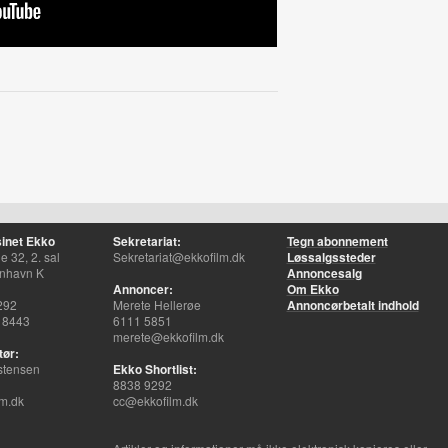
inet Ekko
Sekretariat:
Tegn abonnement
 32, 2. sal
Sekretariat@ekkofilm.dk
Løssalgssteder
nhavn K
Annoncesalg
Annoncer:
Om Ekko
292
Merete Hellerøe
Annoncørbetalt indhold
 8443
6111 5851
merete@ekkofilm.dk
tør:
stensen
Ekko Shortlist:
8838 9292
m.dk
cc@ekkofilm.dk