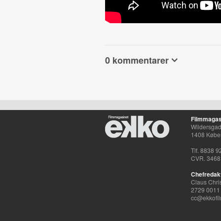
0 kommentarer
Filmmagas
Wildersgade
1408 Købe
Tlf. 8838 9
CVR. 3468
Chefredak
Claus Chri
2729 0011
cc@ekkofil