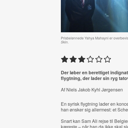
Prisbelønnede Yahya Mahayni er overbevisend
Skin
.
Der løber en berettiget indign
flygtning, der lader sin ryg tat
Af Niels Jakob Kyhl Jørgensen
En syrisk flygtning lader en konc
han ønsker sig allermest: et Sch
Snart kan Sam Ali rejse til Belgie
kæreste – når han da ikke skal s