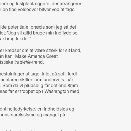
ere og festplanlæggere, der arrangerer
en flad voiceover bliver ved at tage
fulde potentiale, præcis som jeg så det
et: ”Jeg vil altid bruge min indflydelse
ar brug for det.”
kredser om at være stærk for sit land,
han kan ”Make America Great
nistiske
tradwife
-trend.
eslutninger at tage, intet på spil, fordi
mentaren skifter form undervejs, når
. Som da vi pludselig får det ene 8mm-
anias far er troppet op i Washington med
ent heltedyrkelse, en indholdsløs og
sonens narcissisme og mangel på