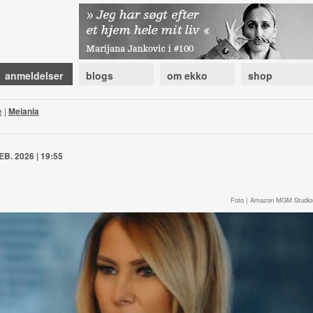
anmeldelser
blogs
om ekko
shop
e
|
Melania
EB. 2026 | 19:55
Foto | Amazon MGM Studio