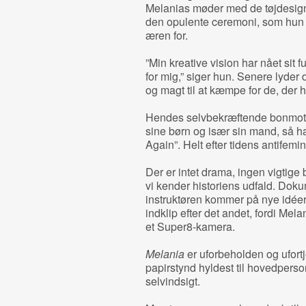
Melanias møder med de tøjdesign
den opulente ceremoni, som hun i 
æren for.
”Min kreative vision har nået sit 
for mig,” siger hun. Senere lyder d
og magt til at kæmpe for de, der h
Hendes selvbekræftende bonmoter 
sine børn og især sin mand, så 
Again”. Helt efter tidens antifemi
Der er intet drama, ingen vigtige b
vi kender historiens udfald. Doku
instruktøren kommer på nye idéer
indklip efter det andet, fordi Mel
et Super8-kamera.
Melania
er uforbeholden og ufortj
papirstynd hyldest til hovedper
selvindsigt.