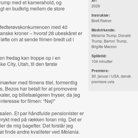
År:
Trump med et kamerahold, og
2026
igt en budkrig mellem de store
Instruktør:
Brett Ratner
 fedterøvskonkurrencen med 40
Medvirkende:
 danske kroner – hvoraf 28 ubeskåret er
Melania Trump, Donald
 løfte om at sende filmen bredt ud i
Trump, Barron Trump,
Brigitte Macron
Spilletid:
en fredag kan troppe op i en
104 minutter
 City, Utah, til den første
Premiere:
30. januar i USA, dansk
gmærker med filmens titel, formentlig
premiere uvis
ars, Bezos har betalt for at promovere
ter, og billetsælgeren fnyser, da jeg
nteresse for filmen: ”Nej!”
 salen. Et par håndfulde pensionister er
enrykt med på rækken foran mig. Det er
ler de mig bagefter. Det forstår jeg
at finde andre kvaliteter ved
Melania
.