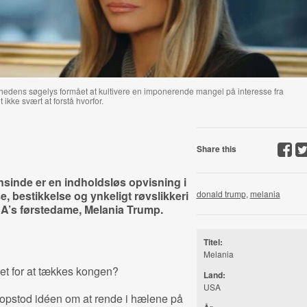
ghedens søgelys formået at kultivere en imponerende mangel på interesse fra
 ikke svært at forstå hvorfor.
Share this
inde er en indholdsløs opvisning i
e, bestikkelse og ynkeligt røvslikkeri
donald trump
,
melania
SA’s førstedame, Melania Trump.
Titel:
Melania
vet for at tækkes kongen?
Land:
USA
4 opstod idéen om at rende i hælene på