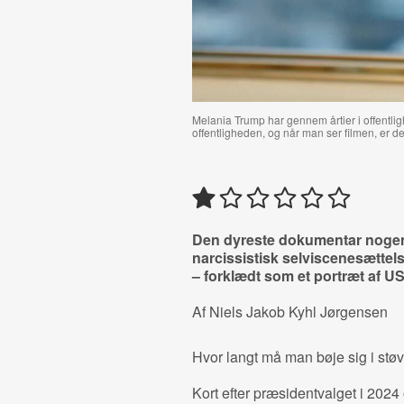
Melania Trump har gennem årtier i offentli
offentligheden, og når man ser filmen, er det
Den dyreste dokumentar nogens
narcissistisk selviscenesættels
– forklædt som et portræt af U
Af Niels Jakob Kyhl Jørgensen
Hvor langt må man bøje sig i stø
Kort efter præsidentvalget i 202