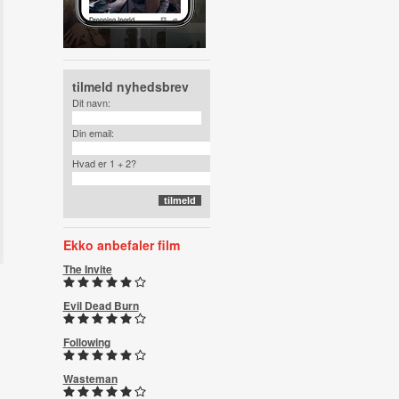
tilmeld nyhedsbrev
Dit navn:
Din email:
Hvad er 1 + 2?
Ekko anbefaler film
The Invite
Evil Dead Burn
Following
Wasteman