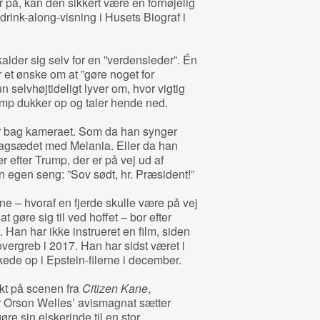
 på, kan den sikkert være en fornøjelig
 drink-along-visning i Husets Biograf i
alder sig selv for en ”verdensleder”. Én
 et ønske om at ”gøre noget for
 selvhøjtideligt lyver om, hvor vigtig
rump dukker op og taler hende ned.
er bag kameraet. Som da han synger
agsædet med Melania. Eller da han
 efter Trump, der er på vej ud af
n egen seng: ”Sov sødt, hr. Præsident!”
ene – hvoraf en fjerde skulle være på vej
 gøre sig til ved hoffet – bor efter
 Han har ikke instrueret en film, siden
vergreb i 2017. Han har sidst været i
kede op i Epstein-filerne i december.
kt på scenen fra
Citizen Kane
,
or Orson Welles’ avismagnat sætter
øre sin elskerinde til en stor