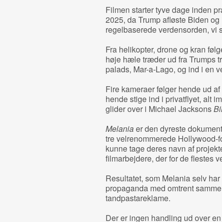
Filmen starter tyve dage inden p
2025, da Trump afløste Biden og 
regelbaserede verdensorden, vi si
Fra helikopter, drone og kran følg
høje hæle træder ud fra Trumps tra
palads, Mar-a-Lago, og ind i en 
Fire kameraer følger hende ud af 
hende stige ind i privatflyet, alt
glider over i Michael Jacksons
Bi
Melania
er den dyreste dokumenta
tre velrenommerede Hollywood-foto
kunne tage deres navn af projekte
filmarbejdere, der for de flestes
Resultatet, som Melania selv har h
propaganda med omtrent samme
tandpastareklame.
Der er ingen handling ud over en