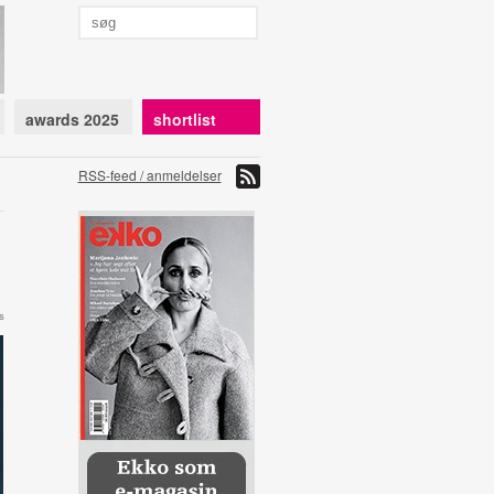
awards 2025
shortlist
RSS-feed / anmeldelser
s