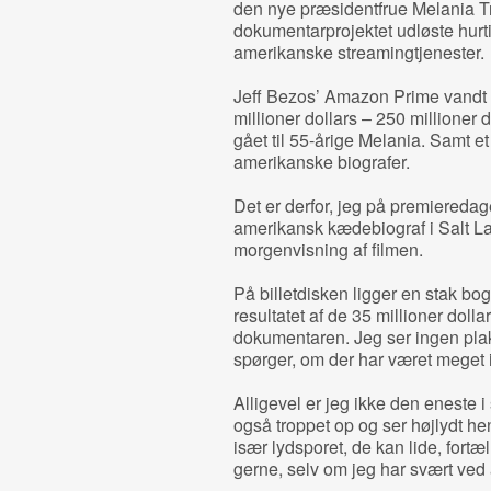
den nye præsidentfrue Melania 
dokumentarprojektet udløste hurt
amerikanske streamingtjenester.
Jeff Bezos’ Amazon Prime vandt
millioner dollars – 250 millioner
gået til 55-årige Melania. Samt et
amerikanske biografer.
Det er derfor, jeg på premieredag
amerikansk kædebiograf i Salt Lake
morgenvisning af filmen.
På billetdisken ligger en stak bo
resultatet af de 35 millioner doll
dokumentaren. Jeg ser ingen plaka
spørger, om der har været meget i
Alligevel er jeg ikke den eneste i
også troppet op og ser højlydt h
især lydsporet, de kan lide, fortæl
gerne, selv om jeg har svært ved 