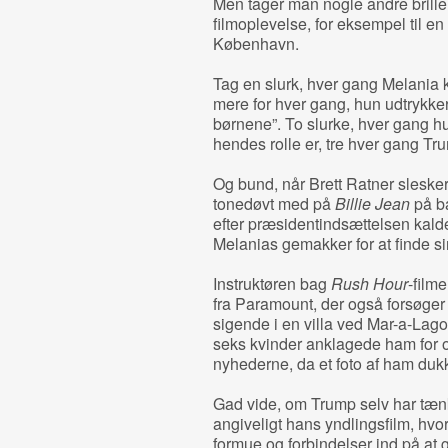
Men tager man nogle andre briller
filmoplevelse, for eksempel til en
København.
Tag en slurk, hver gang Melania k
mere for hver gang, hun udtrykker
børnene”. To slurke, hver gang hun
hendes rolle er, tre hver gang T
Og bund, når Brett Ratner slesk
tonedøvt med på
Billie Jean
på b
efter præsidentindsættelsen kalder
Melanias gemakker for at finde si
Instruktøren bag
Rush Hour
-film
fra Paramount, der også forsøger at
sigende i en villa ved Mar-a-Lago.
seks kvinder anklagede ham for o
nyhederne, da et foto af ham duk
Gad vide, om Trump selv har tæn
angiveligt hans yndlingsfilm, hv
formue og forbindelser ind på at g