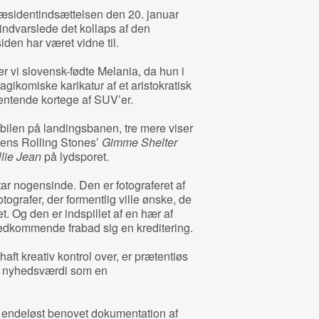
ræsidentindsættelsen den 20. januar
indvarslede det kollaps af den
den har været vidne til.
er vi slovensk-fødte Melania, da hun i
gikomiske karikatur af et aristokratisk
ventende kortege af SUV’er.
bilen på landingsbanen, tre mere viser
 imens Rolling Stones’
Gimme Shelter
llie Jean
på lydsporet.
r nogensinde. Den er fotograferet af
grafer, der formentlig ville ønske, de
t. Og den er indspillet af en hær af
 vedkommende frabad sig en kreditering.
aft kreativ kontrol over, er prætentiøs
 nyhedsværdi som en
 endeløst benovet dokumentation af