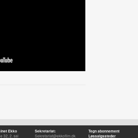
inet Ekko
Sekretariat:
Tegn abonnement
 32, 2. sal
Sekretariat@ekkofilm.dk
Løssalgssteder